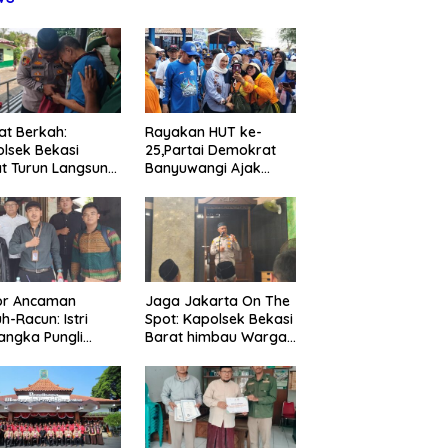
t Berkah:
Rayakan HUT ke-
lsek Bekasi
25,Partai Demokrat
t Turun Langsung
Banyuwangi Ajak
ungi Warga Sakit
Warga Bersihkan
Lansia
Pantai Kedunen Desa
Bomo
or Ancaman
Jaga Jakarta On The
h-Racun: Istri
Spot: Kapolsek Bekasi
angka Pungli
Barat himbau Warga
 Juta Diperiksa,
Tolak Hoaks & Cegah
um G Mengaku
Tawuran Usai Sholat
an Kadis
Jumat
agperin