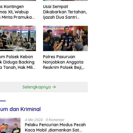
s Kontingen
Usai Sempat
as XII, Wabup
Dikabarkan Tertahan,
 Minta Pramuka
Ijazah Dua Santri
umkan Nama
Kembali ke Orang Tua
ggalek
Secara Cuma-cuma
um Polsek Kebon
Polres Pasuruan
k Diduga Backing
Nonjobkan Anggota
a Tanah, Hak Milik
Reskrim Polsek Beji,
ga Dirampas
Wujud Komitmen
at Paksaan
Transparansi
Penanganan Dugaan
Selengkapnya
Penganiayaan
um dan Kriminal
4 Mei 2024
0 Komentar
Pelaku Pencurian Modus Pecah
Kaca Mobil ,diamankan Sat