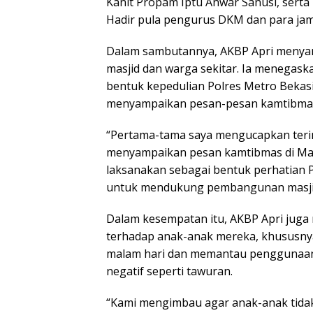
Kanit Propam Iptu Anwar Sanusi, sert
Hadir pula pengurus DKM dan para jam
Dalam sambutannya, AKBP Apri menyam
masjid dan warga sekitar. Ia menegask
bentuk kepedulian Polres Metro Bekas
menyampaikan pesan-pesan kamtibmas
“Pertama-tama saya mengucapkan terim
menyampaikan pesan kamtibmas di Masji
laksanakan sebagai bentuk perhatian P
untuk mendukung pembangunan masjid
Dalam kesempatan itu, AKBP Apri juga 
terhadap anak-anak mereka, khususnya
malam hari dan memantau penggunaan g
negatif seperti tawuran.
“Kami mengimbau agar anak-anak tidak 