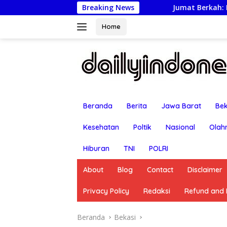
Langsung
Jumat Berkah: Kapolsek Bekasi Barat Tur
Breaking News
ke
konten
Home
Beranda
Berita
Jawa Barat
Bek
Kesehatan
Poltik
Nasional
Olah
Hiburan
TNI
POLRI
About
Blog
Contact
Disclaimer
Privacy Policy
Redaksi
Refund and R
Beranda
Bekasi