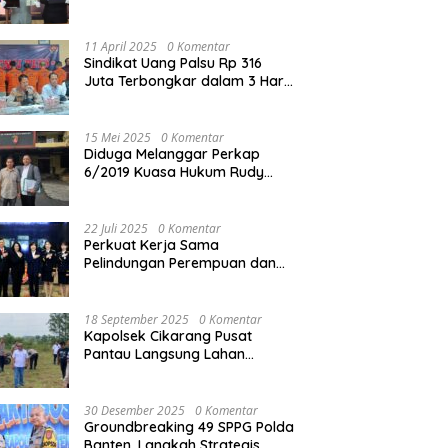
Reskrim Polres Metro Bekasi
Kota
11 April 2025
0 Komentar
Sindikat Uang Palsu Rp 316
Juta Terbongkar dalam 3 Hari,
8 Orang Dibekuk
15 Mei 2025
0 Komentar
Diduga Melanggar Perkap
6/2019 Kuasa Hukum Rudy
akan Bersurat ke Kapolres
Bandung Kota .
22 Juli 2025
0 Komentar
Perkuat Kerja Sama
Pelindungan Perempuan dan
Anak, Bareskrim Polri Terima
Kunjungan Delegasi Kepolisian
nasional Korea Selatan
18 September 2025
0 Komentar
Kapolsek Cikarang Pusat
Pantau Langsung Lahan
Pertanian untuk Ketahanan
Pangan Nasional
30 Desember 2025
0 Komentar
Groundbreaking 49 SPPG Polda
Banten, Langkah Strategis