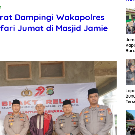
t
arat Dampingi Wakapolres
fari Jumat di Masjid Jamie
Juma
Kapo
Bara
Kunj
dan 
Lap
Bunu
Ters
Rp80
Okn
Utus
Disd