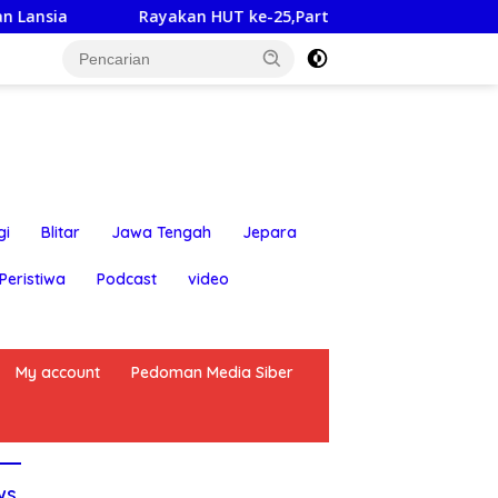
 HUT ke-25,Partai Demokrat Banyuwangi Ajak Warga Bersihkan
gi
Blitar
Jawa Tengah
Jepara
Peristiwa
Podcast
video
My account
Pedoman Media Siber
ws