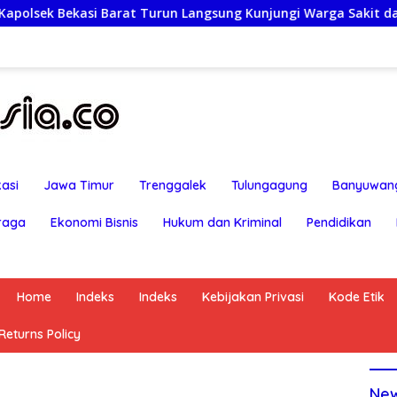
un Langsung Kunjungi Warga Sakit dan Lansia
Rayakan
asi
Jawa Timur
Trenggalek
Tulungagung
Banyuwan
raga
Ekonomi Bisnis
Hukum dan Kriminal
Pendidikan
Home
Indeks
Indeks
Kebijakan Privasi
Kode Etik
eturns Policy
Ne