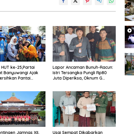
HUT ke-25,Partai
Lapor Ancaman Bunuh-Racun:
t Banyuwangi Ajak
Istri Tersangka Pungli Rp80
rsihkan Pantai
Juta Diperiksa, Oknum G
 Desa Bomo
Mengaku Utusan Kadis
Disdagperin
ntingen Jamnas XII,
Usai Sempat Dikabarkan