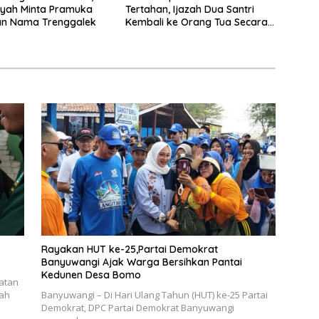
yah Minta Pramuka
Tertahan, Ijazah Dua Santri
n Nama Trenggalek
Kembali ke Orang Tua Secara
Cuma-cuma
Rayakan HUT ke-25,Partai Demokrat
Banyuwangi Ajak Warga Bersihkan Pantai
Kedunen Desa Bomo
katan
gah
Banyuwangi – Di Hari Ulang Tahun (HUT) ke-25 Partai
Demokrat, DPC Partai Demokrat Banyuwangi