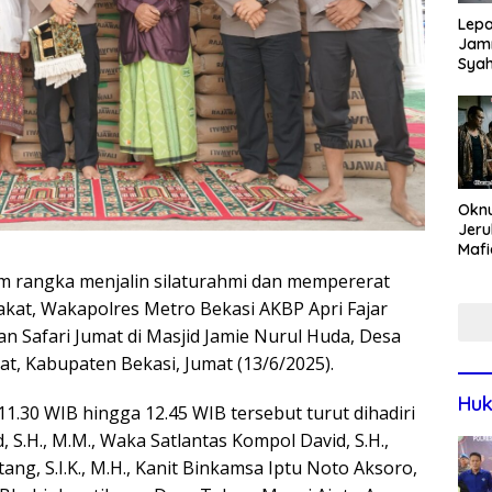
Lepa
Jamn
Syah
Har
Tren
Okn
Jeru
Mafi
War
am rangka menjalin silaturahmi dan mempererat
Lew
kat, Wakapolres Metro Bekasi AKBP Apri Fajar
an Safari Jumat di Masjid Jamie Nurul Huda, Desa
t, Kabupaten Bekasi, Jumat (13/6/2025).
Huk
1.30 WIB hingga 12.45 WIB tersebut turut dihadiri
 S.H., M.M., Waka Satlantas Kompol David, S.H.,
ang, S.I.K., M.H., Kanit Binkamsa Iptu Noto Aksoro,