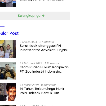
Dukung Makan Bergizi Gratis
Selengkapnya
ular Post
3 Maret 2025
2 Komentar
Surat tidak ditanggapi PN
Pusat,Kantor Advokat Suryani
Hariandja,SH dan Patners Bikin
Pengaduan ke Mahkamah
Agung RI
12 Februari 2025
1 Komentar
Team Kuasa Hukum Karyawan
PT. Zug Industri Indonesia
(Pailit) Masih Terus
Memperjuangkan Hak
Karyawan di Pengadilan Negeri
16 Maret 2019
0 Komentar
Jakarta Pusat
14 Tahun Terbunuhnya Munir,
Polri Didesak Bentuk Tim
Khusus