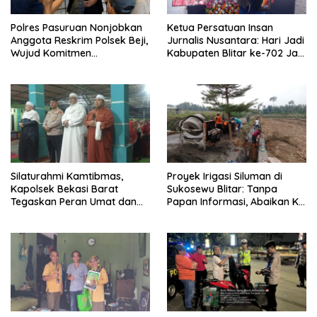
Polres Pasuruan Nonjobkan
Ketua Persatuan Insan
Anggota Reskrim Polsek Beji,
Jurnalis Nusantara: Hari Jadi
Wujud Komitmen
Kabupaten Blitar ke-702 Jadi
Transparansi Penanganan
Momentum Perkuat Sinergi
Dugaan Penganiayaan
Pembangunan
Silaturahmi Kamtibmas,
Proyek Irigasi Siluman di
Kapolsek Bekasi Barat
Sukosewu Blitar: Tanpa
Tegaskan Peran Umat dan
Papan Informasi, Abaikan K3,
Keluarga Kunci Jaga
dan Terkesan Lempar
Kondusivitas Wilayah
Tanggung Jawab