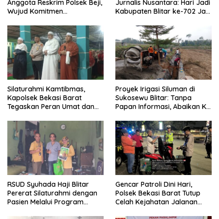
Anggota Reskrim Polsek Beji,
Jurnalis Nusantara: Hari Jadi
Wujud Komitmen
Kabupaten Blitar ke-702 Jadi
Transparansi Penanganan
Momentum Perkuat Sinergi
Dugaan Penganiayaan
Pembangunan
Silaturahmi Kamtibmas,
Proyek Irigasi Siluman di
Kapolsek Bekasi Barat
Sukosewu Blitar: Tanpa
Tegaskan Peran Umat dan
Papan Informasi, Abaikan K3,
Keluarga Kunci Jaga
dan Terkesan Lempar
Kondusivitas Wilayah
Tanggung Jawab
RSUD Syuhada Haji Blitar
Gencar Patroli Dini Hari,
Pererat Silaturahmi dengan
Polsek Bekasi Barat Tutup
Pasien Melalui Program
Celah Kejahatan Jalanan
Kunjungan Rumah
dan Ancaman Tawuran