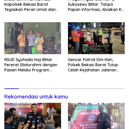
Kapolsek Bekasi Barat
Sukosewu Blitar: Tanpa
Tegaskan Peran Umat dan
Papan Informasi, Abaikan K3,
Keluarga Kunci Jaga
dan Terkesan Lempar
Kondusivitas Wilayah
Tanggung Jawab
RSUD Syuhada Haji Blitar
Gencar Patroli Dini Hari,
Pererat Silaturahmi dengan
Polsek Bekasi Barat Tutup
Pasien Melalui Program
Celah Kejahatan Jalanan
Kunjungan Rumah
dan Ancaman Tawuran
Rekomendasi untuk kamu