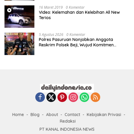
16 Maret 2019
0 Komentar
Video: Kelemahan dan Kelebihan All New
Terios
5 Agustus 2026
0 Komentar
Polres Pasuruan Nonjobkan Anggota
Reskrim Polsek Beji, Wujud Komitmen
Transparansi Penanganan Dugaan
Penganiayaan
Home
Blog
About
Contact
Kebijakan Privasi
Redaksi
PT KANAL INDONESIA NEWS