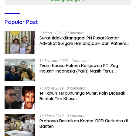
Popular Post
3 Maret 2025
2 Komentar
Surat tidak ditanggapi PN Pusat,Kantor
Advokat Suryani Hariandja,SH dan Patners
Bikin Pengaduan ke Mahkamah Agung RI
12 Februari 2025
1 Komentar
Team Kuasa Hukum Karyawan PT. Zug
Industri Indonesia (Pailit) Masih Terus
Memperjuangkan Hak Karyawan di
Pengadilan Negeri Jakarta Pusat
16 Maret 2019
0 Komentar
14 Tahun Terbunuhnya Munir, Polri Didesak
Bentuk Tim Khusus
16 Maret 2019
0 Komentar
Prabowo Resmikan Kantor DPD Gerindra di
Banten