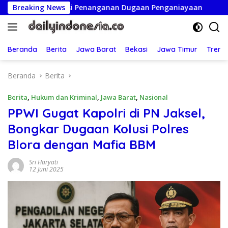
Langsung
ransi Penanganan Dugaan Penganiayaan
Breaking News
Ketua Persatua
ke
konten
Beranda
Berita
Jawa Barat
Bekasi
Jawa Timur
Treng
Beranda
Berita
Berita
,
Hukum dan Kriminal
,
Jawa Barat
,
Nasional
PPWI Gugat Kapolri di PN Jaksel,
Bongkar Dugaan Kolusi Polres
Blora dengan Mafia BBM
Sri Haryati
12 Juni 2025