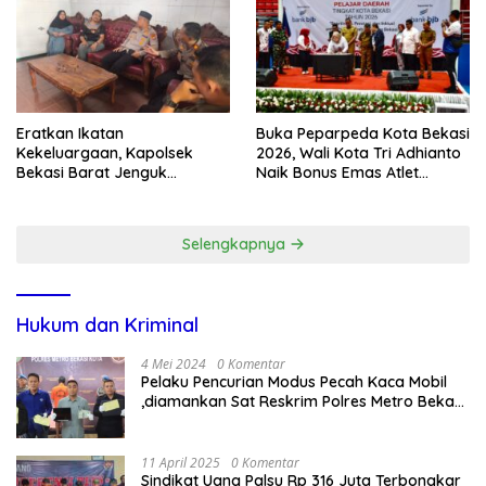
Eratkan Ikatan
Buka Peparpeda Kota Bekasi
Kekeluargaan, Kapolsek
2026, Wali Kota Tri Adhianto
Bekasi Barat Jenguk
Naik Bonus Emas Atlet
Anggota yang Sedang Sakit
Paralimpik Jadi Rp60 Juta
Selengkapnya
Hukum dan Kriminal
4 Mei 2024
0 Komentar
Pelaku Pencurian Modus Pecah Kaca Mobil
,diamankan Sat Reskrim Polres Metro Bekasi
Kota
11 April 2025
0 Komentar
Sindikat Uang Palsu Rp 316 Juta Terbongkar