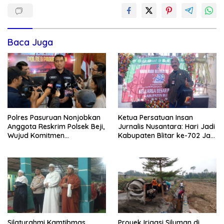
Baca Juga
Polres Pasuruan Nonjobkan
Ketua Persatuan Insan
Anggota Reskrim Polsek Beji,
Jurnalis Nusantara: Hari Jadi
Wujud Komitmen
Kabupaten Blitar ke-702 Jadi
Transparansi Penanganan
Momentum Perkuat Sinergi
Dugaan Penganiayaan
Pembangunan
Silaturahmi Kamtibmas,
Proyek Irigasi Siluman di