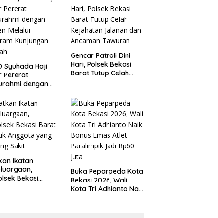
 Kondusivitas
Tanggung Jawab
yah
Gencar Patroli Dini
Hari, Polsek Bekasi
 Syuhada Haji
Barat Tutup Celah
ar Pererat
Kejahatan Jalanan
turahmi dengan
dan Ancaman
en Melalui
Tawuran
gram Kunjungan
ah
kan Ikatan
luargaan,
Buka Peparpeda Kota
lsek Bekasi
Bekasi 2026, Wali
t Jenguk
Kota Tri Adhianto Naik
gota yang Sedang
Bonus Emas Atlet
t
Paralimpik Jadi Rp60
Juta