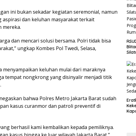
Jaga
Wila
an ini bukan sekadar kegiatan seremonial, namun
aspirasi dan keluhan masyarakat terkait
n mereka.
rga dan mencari solusi bersama. Polri tidak bisa
RSUD
Blit
arakat,” ungkap Kombes Pol Twedi, Selasa,
Sila
Pasi
Pro
Rum
ga menyampaikan keluhan mulai dari maraknya
a tempat nongkrong yang disinyalir menjadi titik
.
negaskan bahwa Polres Metro Jakarta Barat sudah
Erat
n kasus curanmor dan patroli preventif di
Keke
Kapo
Bara
Ang
ang berhasil kami kembalikan kepada pemiliknya.
Saki
n kasus hingga ke luar wilayah Jakarta Barat,”