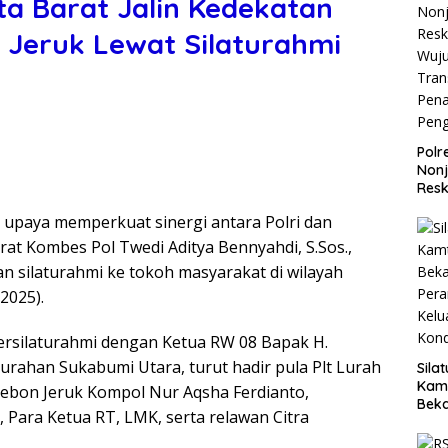
ta Barat Jalin Kedekatan
Jeruk Lewat Silaturahmi
Polr
Non
Resk
Wuj
m upaya memperkuat sinergi antara Polri dan
Tran
Pen
rat Kombes Pol Twedi Aditya Bennyahdi, S.Sos.,
Pen
an silaturahmi ke tokoh masyarakat di wilayah
2025).
ersilaturahmi dengan Ketua RW 08 Bapak H.
urahan Sukabumi Utara, turut hadir pula Plt Lurah
Sila
Kam
Kebon Jeruk Kompol Nur Aqsha Ferdianto,
Beka
 Para Ketua RT, LMK, serta relawan Citra
Teg
dan 