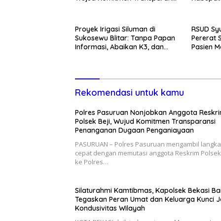
Penanganan Dugaan
Momentum
Penganiayaan
Pemban
Proyek Irigasi Siluman di
RSUD Syu
Sukosewu Blitar: Tanpa Papan
Pererat 
Informasi, Abaikan K3, dan
Pasien M
Terkesan Lempar Tanggung
Kunjung
Jawab
Rekomendasi untuk kamu
Polres Pasuruan Nonjobkan Anggota Reskr
Polsek Beji, Wujud Komitmen Transparansi
Penanganan Dugaan Penganiayaan
PASURUAN – Polres Pasuruan mengambil langk
cepat dengan memutasi anggota Reskrim Polsek 
ke Polres…
Silaturahmi Kamtibmas, Kapolsek Bekasi Ba
Tegaskan Peran Umat dan Keluarga Kunci 
Kondusivitas Wilayah