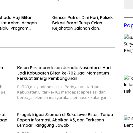
 Perkuat Sinergi
Keluarga Kunci Jaga
gunan
Kondusivitas Wilayah
hada Haji Blitar
Gencar Patroli Dini Hari, Polsek
Silaturahmi dengan
Bekasi Barat Tutup Celah
Pop
elalui Program
Kejahatan Jalanan dan
an Rumah
Ancaman Tawuran
im
Ketua Persatuan Insan Jurnalis Nusantara: Hari
Jadi Kabupaten Blitar ke-702 Jadi Momentum
Perkuat Sinergi Pembangunan
ah
BLITAR,dailyindonesia.co– Peringatan Hari Jadi
Beji
Kabupaten Blitar ke-702 mendapat apresiasi dari
berbagai elemen masyarakat, termasuk kalangan…
rat
Proyek Irigasi Siluman di Sukosewu Blitar: Tanpa
Jaga
Papan Informasi, Abaikan K3, dan Terkesan
Lempar Tanggung Jawab