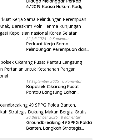
Diduga Melanggar Perkap
6/2019 Kuasa Hukum Rudy
akan Bersurat ke Kapolres
Bandung Kota .
22 Juli 2025
0 Komentar
Perkuat Kerja Sama
Pelindungan Perempuan dan
Anak, Bareskrim Polri Terima
Kunjungan Delegasi Kepolisian
nasional Korea Selatan
18 September 2025
0 Komentar
Kapolsek Cikarang Pusat
Pantau Langsung Lahan
Pertanian untuk Ketahanan
Pangan Nasional
30 Desember 2025
0 Komentar
Groundbreaking 49 SPPG Polda
Banten, Langkah Strategis
Dukung Makan Bergizi Gratis