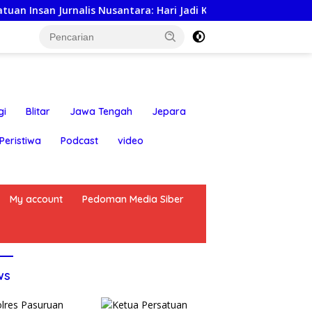
 Jurnalis Nusantara: Hari Jadi Kabupaten Blitar ke-702 Jadi 
gi
Blitar
Jawa Tengah
Jepara
Peristiwa
Podcast
video
My account
Pedoman Media Siber
ws