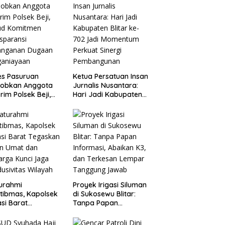
es Pasuruan
Ketua Persatuan Insan
jobkan Anggota
Jurnalis Nusantara:
rim Polsek Beji,
Hari Jadi Kabupaten
ud Komitmen
Blitar ke-702 Jadi
sparansi
Momentum Perkuat
anganan Dugaan
Sinergi Pembangunan
ganiayaan
turahmi
Proyek Irigasi Siluman
tibmas, Kapolsek
di Sukosewu Blitar:
si Barat
Tanpa Papan
askan Peran Umat
Informasi, Abaikan K3,
Keluarga Kunci
dan Terkesan Lempar