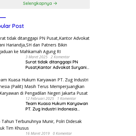
Selengkapnya
ular Post
3 Maret 2025
2 Komentar
Surat tidak ditanggapi PN
Pusat,Kantor Advokat Suryani
Hariandja,SH dan Patners Bikin
Pengaduan ke Mahkamah
Agung RI
12 Februari 2025
1 Komentar
Team Kuasa Hukum Karyawan
PT. Zug Industri Indonesia
(Pailit) Masih Terus
Memperjuangkan Hak
Karyawan di Pengadilan Negeri
Jakarta Pusat
16 Maret 2019
0 Komentar