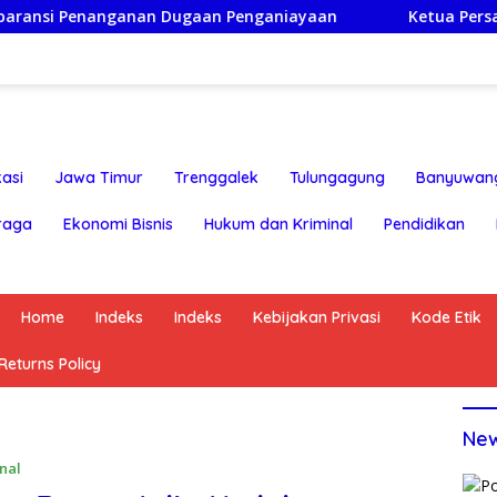
enanganan Dugaan Penganiayaan
Ketua Persatuan Insan
asi
Jawa Timur
Trenggalek
Tulungagung
Banyuwan
raga
Ekonomi Bisnis
Hukum dan Kriminal
Pendidikan
Home
Indeks
Indeks
Kebijakan Privasi
Kode Etik
eturns Policy
Ne
nal