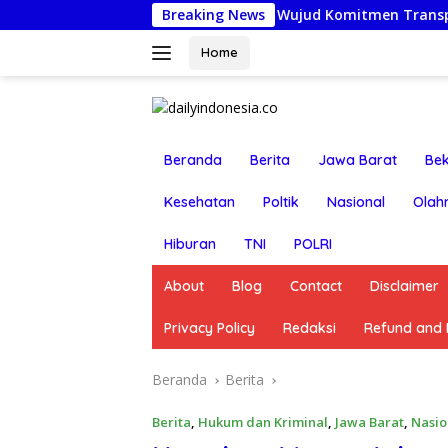
Langsung
Anggota Reskrim Polsek Beji, Wujud Komitmen Transparansi P
Breaking News
ke
konten
Home
Beranda
Berita
Jawa Barat
Bek
Kesehatan
Poltik
Nasional
Olah
Hiburan
TNI
POLRI
About
Blog
Contact
Disclaimer
Privacy Policy
Redaksi
Refund and R
Beranda
Berita
Berita
,
Hukum dan Kriminal
,
Jawa Barat
,
Nasio