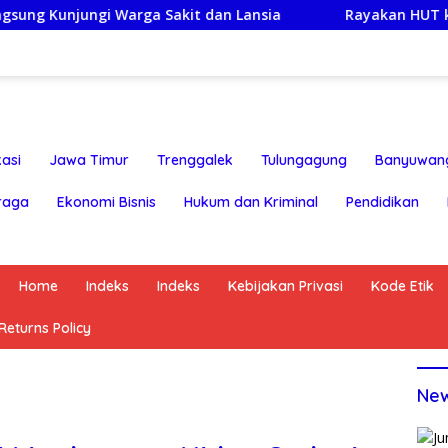
i Warga Sakit dan Lansia
Rayakan HUT ke-25,Partai D
asi
Jawa Timur
Trenggalek
Tulungagung
Banyuwan
raga
Ekonomi Bisnis
Hukum dan Kriminal
Pendidikan
Home
Indeks
Indeks
Kebijakan Privasi
Kode Etik
eturns Policy
Ne