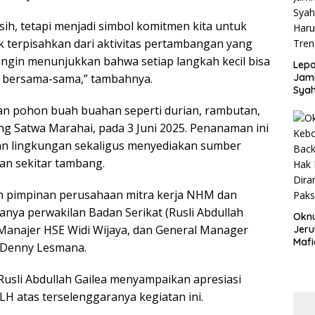
Disd
sih, tetapi menjadi simbol komitmen kita untuk
 terpisahkan dari aktivitas pertambangan yang
i ingin menunjukkan bahwa setiap langkah kecil bisa
Lepa
 bersama-sama,” tambahnya.
Jamn
Syah
Har
n pohon buah buahan seperti durian, rambutan,
Tren
g Satwa Marahai, pada 3 Juni 2025. Penanaman ini
an lingkungan sekaligus menyediakan sumber
san sekitar tambang.
mlah pimpinan perusahaan mitra kerja NHM dan
anya perwakilan Badan Serikat (Rusli Abdullah
Okn
, Manajer HSE Widi Wijaya, dan General Manager
Jeru
Mafi
g Denny Lesmana.
War
Lew
Rusli Abdullah Gailea menyampaikan apresiasi
 atas terselenggaranya kegiatan ini.