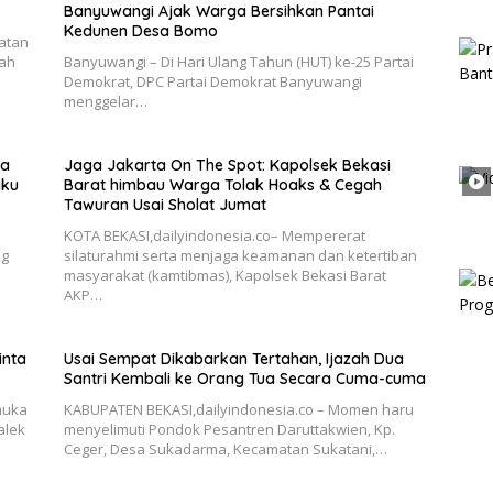
Banyuwangi Ajak Warga Bersihkan Pantai
Kedunen Desa Bomo
katan
gah
Banyuwangi – Di Hari Ulang Tahun (HUT) ke-25 Partai
Demokrat, DPC Partai Demokrat Banyuwangi
menggelar…
ka
Jaga Jakarta On The Spot: Kapolsek Bekasi
aku
Barat himbau Warga Tolak Hoaks & Cegah
Tawuran Usai Sholat Jumat
KOTA BEKASI,dailyindonesia.co– Mempererat
ng
silaturahmi serta menjaga keamanan dan ketertiban
masyarakat (kamtibmas), Kapolsek Bekasi Barat
AKP…
inta
Usai Sempat Dikabarkan Tertahan, Ijazah Dua
Santri Kembali ke Orang Tua Secara Cuma-cuma
muka
KABUPATEN BEKASI,dailyindonesia.co – Momen haru
alek
menyelimuti Pondok Pesantren Daruttakwien, Kp.
Ceger, Desa Sukadarma, Kecamatan Sukatani,…