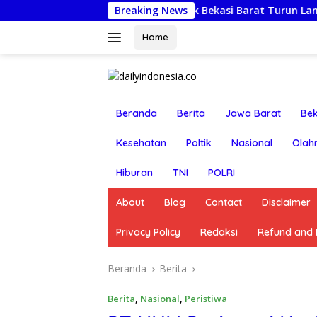
Langsung
Jumat Berkah: Kapolsek Bekasi Barat Turun Langsung Kunjung
Breaking News
ke
konten
Home
Beranda
Berita
Jawa Barat
Bek
Kesehatan
Poltik
Nasional
Olah
Hiburan
TNI
POLRI
About
Blog
Contact
Disclaimer
Privacy Policy
Redaksi
Refund and R
Beranda
Berita
Berita
,
Nasional
,
Peristiwa