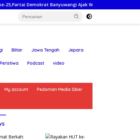
emokrat Banyuwangi Ajak Warga Bersihkan Pantai Kedunen De
gi
Blitar
Jawa Tengah
Jepara
Peristiwa
Podcast
video
My account
Pedoman Media Siber
ws