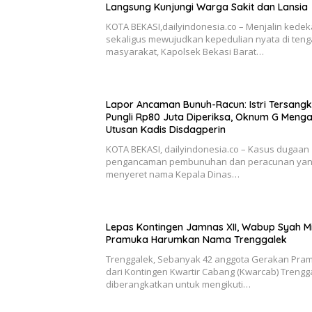
Langsung Kunjungi Warga Sakit dan Lansia
KOTA BEKASI,dailyindonesia.co – Menjalin kede
sekaligus mewujudkan kepedulian nyata di ten
masyarakat, Kapolsek Bekasi Barat…
Lapor Ancaman Bunuh-Racun: Istri Tersang
Pungli Rp80 Juta Diperiksa, Oknum G Meng
Utusan Kadis Disdagperin
KOTA BEKASI, dailyindonesia.co – Kasus dugaan
pengancaman pembunuhan dan peracunan ya
menyeret nama Kepala Dinas…
Lepas Kontingen Jamnas XII, Wabup Syah M
Pramuka Harumkan Nama Trenggalek
Trenggalek, Sebanyak 42 anggota Gerakan Pra
dari Kontingen Kwartir Cabang (Kwarcab) Trengg
diberangkatkan untuk mengikuti…