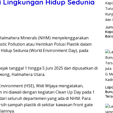
i Lingkungan Hidup Sedunia
Juma
Kapo
Bara
 Halmahera Minerals (NHM) menyelenggarakan
Kunj
tic Pollution atau Hentikan Polusi Plastik dalam
dan 
Hidup Sedunia (World Environment Day), pada
jak tanggal 1 hingga 5 Juni 2025 dan dipusatkan di
wong, Halmahera Utara.
Environment (HSE), Widi Wijaya mengatakan,
Lap
n ini diawali dengan kegiatan Clean Up Day pada 1
Bunu
Ters
 dari seluruh departemen yang ada di NHM. Para
Rp80
sih sampah plastik di sekitar kawasan front gate
Okn
Utus
lainnya.