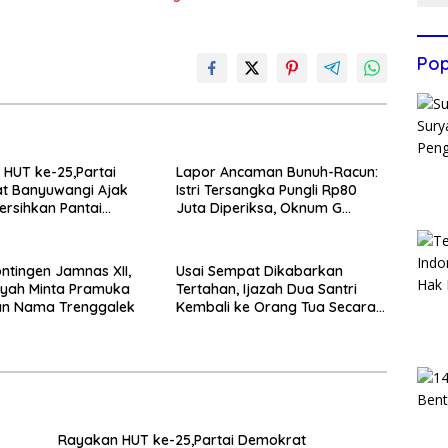
Pop
HUT ke-25,Partai
Lapor Ancaman Bunuh-Racun:
t Banyuwangi Ajak
Istri Tersangka Pungli Rp80
rsihkan Pantai
Juta Diperiksa, Oknum G
 Desa Bomo
Mengaku Utusan Kadis
Disdagperin
ntingen Jamnas XII,
Usai Sempat Dikabarkan
yah Minta Pramuka
Tertahan, Ijazah Dua Santri
n Nama Trenggalek
Kembali ke Orang Tua Secara
Cuma-cuma
Rayakan HUT ke-25,Partai Demokrat