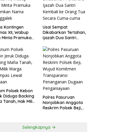
agperin
s Kontingen
Usai Sempat
as XII, Wabup
Dikabarkan Tertahan,
 Minta Pramuka
Ijazah Dua Santri
umkan Nama
Kembali ke Orang Tua
ggalek
Secara Cuma-cuma
um Polsek Kebon
k Diduga Backing
Polres Pasuruan
a Tanah, Hak Milik
Nonjobkan Anggota
ga Dirampas
Reskrim Polsek Beji,
at Paksaan
Wujud Komitmen
Transparansi
Penanganan Dugaan
Selengkapnya
Penganiayaan