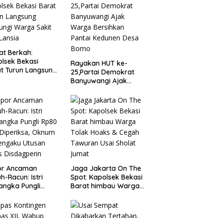
t Berkah:
lsek Bekasi
Rayakan HUT ke-
t Turun Langsung
25,Partai Demokrat
ungi Warga Sakit
Banyuwangi Ajak
Lansia
Warga Bersihkan
Pantai Kedunen Desa
Bomo
or Ancaman
Jaga Jakarta On The
h-Racun: Istri
Spot: Kapolsek Bekasi
angka Pungli
Barat himbau Warga
 Juta Diperiksa,
Tolak Hoaks & Cegah
um G Mengaku
Tawuran Usai Sholat
an Kadis
Jumat