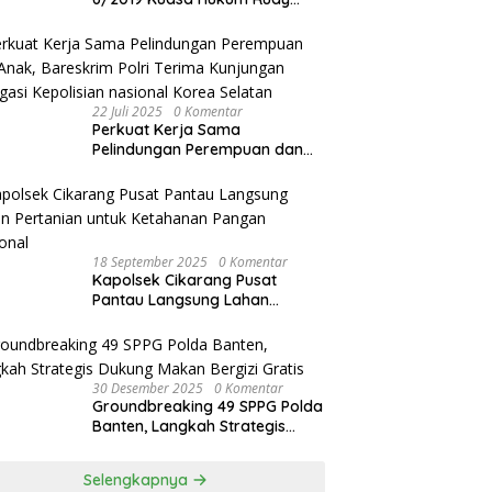
akan Bersurat ke Kapolres
Bandung Kota .
22 Juli 2025
0 Komentar
Perkuat Kerja Sama
Pelindungan Perempuan dan
Anak, Bareskrim Polri Terima
Kunjungan Delegasi Kepolisian
nasional Korea Selatan
18 September 2025
0 Komentar
Kapolsek Cikarang Pusat
Pantau Langsung Lahan
Pertanian untuk Ketahanan
Pangan Nasional
30 Desember 2025
0 Komentar
Groundbreaking 49 SPPG Polda
Banten, Langkah Strategis
Dukung Makan Bergizi Gratis
Selengkapnya