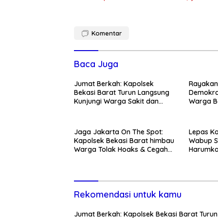
Komentar
Baca Juga
Jumat Berkah: Kapolsek
Rayakan 
Bekasi Barat Turun Langsung
Demokra
Kunjungi Warga Sakit dan
Warga Be
Lansia
Kedunen
Jaga Jakarta On The Spot:
Lepas Ko
Kapolsek Bekasi Barat himbau
Wabup S
Warga Tolak Hoaks & Cegah
Harumka
Tawuran Usai Sholat Jumat
Rekomendasi untuk kamu
Jumat Berkah: Kapolsek Bekasi Barat Turun