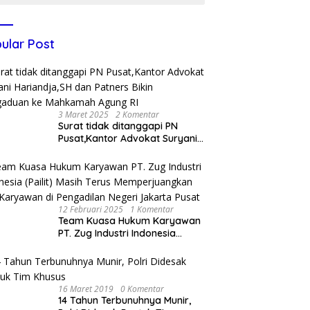
ular Post
3 Maret 2025
2 Komentar
Surat tidak ditanggapi PN
Pusat,Kantor Advokat Suryani
Hariandja,SH dan Patners Bikin
Pengaduan ke Mahkamah
Agung RI
12 Februari 2025
1 Komentar
Team Kuasa Hukum Karyawan
PT. Zug Industri Indonesia
(Pailit) Masih Terus
Memperjuangkan Hak
Karyawan di Pengadilan Negeri
Jakarta Pusat
16 Maret 2019
0 Komentar
14 Tahun Terbunuhnya Munir,