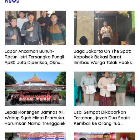
News
Lapor Ancaman Bunuh-
Jaga Jakarta On The Spot:
Racun: Istri Tersangka Pungli
Kapolsek Bekasi Barat
Rp80 Juta Diperiksa, Oknum
himbau Warga Tolak Hoaks
G Mengaku Utusan Kadis
& Cegah Tawuran Usai
Disdagperin
Sholat Jumat
Lepas Kontingen Jamnas XII,
Usai Sempat Dikabarkan
Wabup Syah Minta Pramuka
Tertahan, Ijazah Dua Santri
Harumkan Nama Trenggalek
Kembali ke Orang Tua
Secara Cuma-cuma