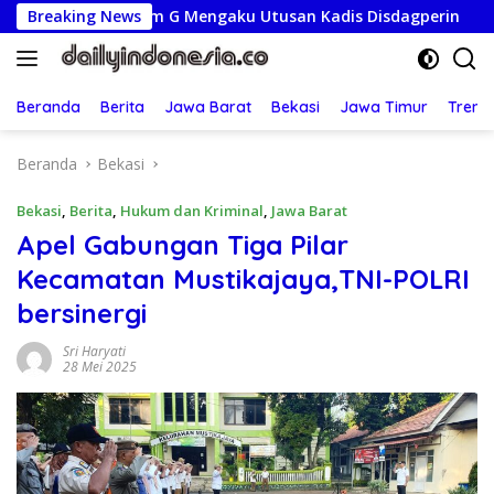
Langsung
a, Oknum G Mengaku Utusan Kadis Disdagperin
Breaking News
Jaga Jak
ke
konten
Beranda
Berita
Jawa Barat
Bekasi
Jawa Timur
Treng
Beranda
Bekasi
Bekasi
,
Berita
,
Hukum dan Kriminal
,
Jawa Barat
Apel Gabungan Tiga Pilar
Kecamatan Mustikajaya,TNI-POLRI
bersinergi
Sri Haryati
28 Mei 2025