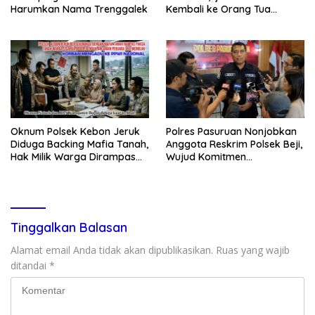
Harumkan Nama Trenggalek
Kembali ke Orang Tua
Secara Cuma-cuma
Oknum Polsek Kebon Jeruk
Polres Pasuruan Nonjobkan
Diduga Backing Mafia Tanah,
Anggota Reskrim Polsek Beji,
Hak Milik Warga Dirampas
Wujud Komitmen
Lewat Paksaan
Transparansi Penanganan
Dugaan Penganiayaan
Tinggalkan Balasan
Alamat email Anda tidak akan dipublikasikan.
Ruas yang wajib
ditandai
*