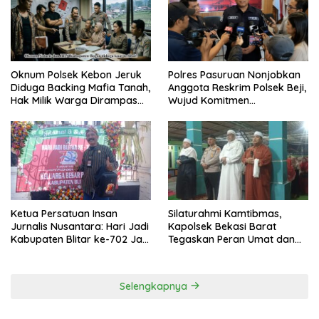
Oknum Polsek Kebon Jeruk
Polres Pasuruan Nonjobkan
Diduga Backing Mafia Tanah,
Anggota Reskrim Polsek Beji,
Hak Milik Warga Dirampas
Wujud Komitmen
Lewat Paksaan
Transparansi Penanganan
Dugaan Penganiayaan
Ketua Persatuan Insan
Silaturahmi Kamtibmas,
Jurnalis Nusantara: Hari Jadi
Kapolsek Bekasi Barat
Kabupaten Blitar ke-702 Jadi
Tegaskan Peran Umat dan
Momentum Perkuat Sinergi
Keluarga Kunci Jaga
Pembangunan
Kondusivitas Wilayah
Selengkapnya