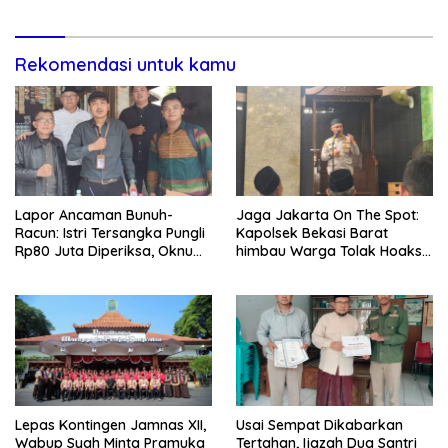
Dugaan Penganiayaan
Rekomendasi untuk kamu
Lapor Ancaman Bunuh-
Jaga Jakarta On The Spot:
Racun: Istri Tersangka Pungli
Kapolsek Bekasi Barat
Rp80 Juta Diperiksa, Oknum
himbau Warga Tolak Hoaks
G Mengaku Utusan Kadis
& Cegah Tawuran Usai
Disdagperin
Sholat Jumat
Lepas Kontingen Jamnas XII,
Usai Sempat Dikabarkan
Wabup Syah Minta Pramuka
Tertahan, Ijazah Dua Santri