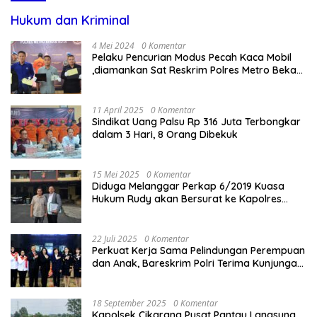
Hukum dan Kriminal
4 Mei 2024
0 Komentar
Pelaku Pencurian Modus Pecah Kaca Mobil
,diamankan Sat Reskrim Polres Metro Bekasi
Kota
11 April 2025
0 Komentar
Sindikat Uang Palsu Rp 316 Juta Terbongkar
dalam 3 Hari, 8 Orang Dibekuk
15 Mei 2025
0 Komentar
Diduga Melanggar Perkap 6/2019 Kuasa
Hukum Rudy akan Bersurat ke Kapolres
Bandung Kota .
22 Juli 2025
0 Komentar
Perkuat Kerja Sama Pelindungan Perempuan
dan Anak, Bareskrim Polri Terima Kunjungan
Delegasi Kepolisian nasional Korea Selatan
18 September 2025
0 Komentar
Kapolsek Cikarang Pusat Pantau Langsung