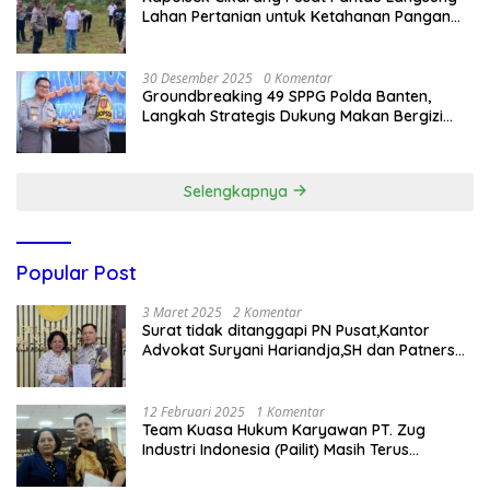
Lahan Pertanian untuk Ketahanan Pangan
Nasional
30 Desember 2025
0 Komentar
Groundbreaking 49 SPPG Polda Banten,
Langkah Strategis Dukung Makan Bergizi
Gratis
Selengkapnya
Popular Post
3 Maret 2025
2 Komentar
Surat tidak ditanggapi PN Pusat,Kantor
Advokat Suryani Hariandja,SH dan Patners
Bikin Pengaduan ke Mahkamah Agung RI
12 Februari 2025
1 Komentar
Team Kuasa Hukum Karyawan PT. Zug
Industri Indonesia (Pailit) Masih Terus
Memperjuangkan Hak Karyawan di
Pengadilan Negeri Jakarta Pusat