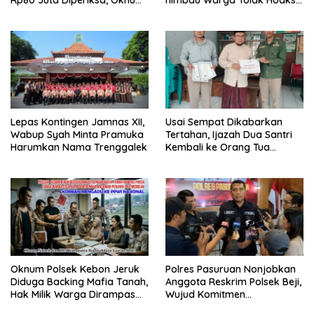
G Mengaku Utusan Kadis
& Cegah Tawuran Usai
Disdagperin
Sholat Jumat
Lepas Kontingen Jamnas XII,
Usai Sempat Dikabarkan
Wabup Syah Minta Pramuka
Tertahan, Ijazah Dua Santri
Harumkan Nama Trenggalek
Kembali ke Orang Tua
Secara Cuma-cuma
Oknum Polsek Kebon Jeruk
Polres Pasuruan Nonjobkan
Diduga Backing Mafia Tanah,
Anggota Reskrim Polsek Beji,
Hak Milik Warga Dirampas
Wujud Komitmen
Lewat Paksaan
Transparansi Penanganan