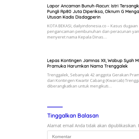
Lapor Ancaman Bunuh-Racun: Istri Tersang
Pungli Rp80 Juta Diperiksa, Oknum G Meng
Utusan Kadis Disdagperin
KOTA BEKASI, dailyindonesia.co – Kasus dugaan
pengancaman pembunuhan dan peracunan ya
menyeret nama Kepala Dinas…
Lepas Kontingen Jamnas XII, Wabup Syah M
Pramuka Harumkan Nama Trenggalek
Trenggalek, Sebanyak 42 anggota Gerakan Pra
dari Kontingen Kwartir Cabang (Kwarcab) Trengg
diberangkatkan untuk mengikuti…
Tinggalkan Balasan
Alamat email Anda tidak akan dipublikasikan.