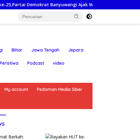
krat Banyuwangi Ajak Warga Bersihkan Pantai Kedunen Desa 
gi
Blitar
Jawa Tengah
Jepara
Peristiwa
Podcast
video
My account
Pedoman Media Siber
ws