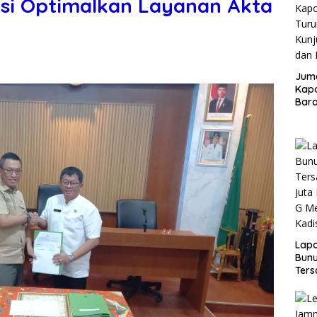
asi Optimalkan Layanan Akta
Juma
Kapo
Bara
Kunj
dan 
Lap
Bunu
Ters
Rp80
Okn
Utus