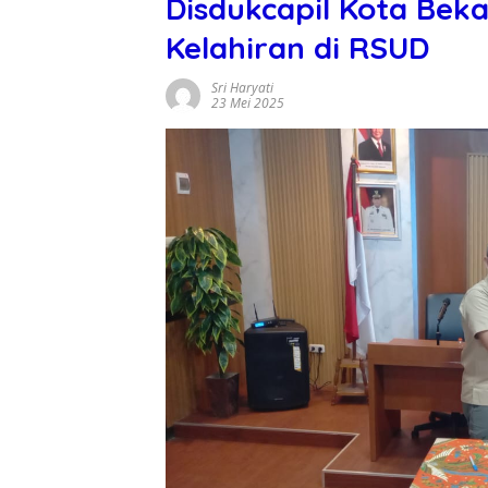
Disdukcapil Kota Bek
Kelahiran di RSUD
Sri Haryati
23 Mei 2025