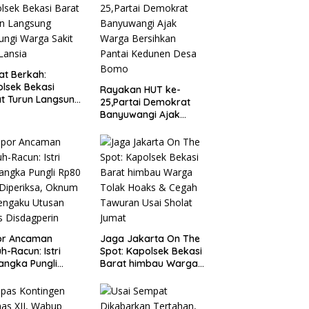
t Berkah:
lsek Bekasi
Rayakan HUT ke-
t Turun Langsung
25,Partai Demokrat
ungi Warga Sakit
Banyuwangi Ajak
Lansia
Warga Bersihkan
Pantai Kedunen Desa
Bomo
or Ancaman
Jaga Jakarta On The
h-Racun: Istri
Spot: Kapolsek Bekasi
angka Pungli
Barat himbau Warga
 Juta Diperiksa,
Tolak Hoaks & Cegah
um G Mengaku
Tawuran Usai Sholat
an Kadis
Jumat