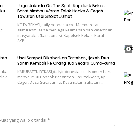
ka
Jaga Jakarta On The Spot: Kapolsek Bekasi
aku
Barat himbau Warga Tolak Hoaks & Cegah
Tawuran Usai Sholat Jumat
KOTA BEKASI,dailyindonesia.co– Mempererat
ng
silaturahmi serta menjaga keamanan dan ketertiban
masyarakat (kamtibmas), Kapolsek Bekasi Barat
AKP…
inta
Usai Sempat Dikabarkan Tertahan, Ijazah Dua
Santri Kembali ke Orang Tua Secara Cuma-cuma
muka
KABUPATEN BEKASI,dailyindonesia.co – Momen haru
alek
menyelimuti Pondok Pesantren Daruttakwien, Kp.
Ceger, Desa Sukadarma, Kecamatan Sukatani,…
Ruas yang wajib ditandai
*