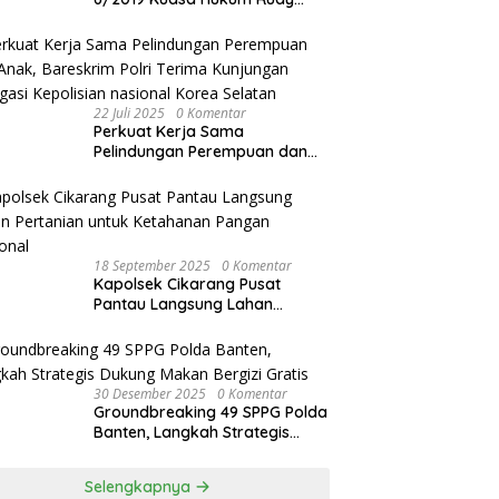
akan Bersurat ke Kapolres
Bandung Kota .
22 Juli 2025
0 Komentar
Perkuat Kerja Sama
Pelindungan Perempuan dan
Anak, Bareskrim Polri Terima
Kunjungan Delegasi Kepolisian
nasional Korea Selatan
18 September 2025
0 Komentar
Kapolsek Cikarang Pusat
Pantau Langsung Lahan
Pertanian untuk Ketahanan
Pangan Nasional
30 Desember 2025
0 Komentar
Groundbreaking 49 SPPG Polda
Banten, Langkah Strategis
Dukung Makan Bergizi Gratis
Selengkapnya