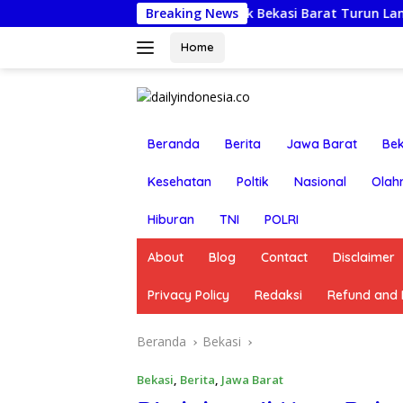
Langsung
umat Berkah: Kapolsek Bekasi Barat Turun Langsung Kunjungi W
Breaking News
ke
konten
Home
Beranda
Berita
Jawa Barat
Bek
Kesehatan
Poltik
Nasional
Olah
Hiburan
TNI
POLRI
About
Blog
Contact
Disclaimer
Privacy Policy
Redaksi
Refund and R
Beranda
Bekasi
Bekasi
,
Berita
,
Jawa Barat