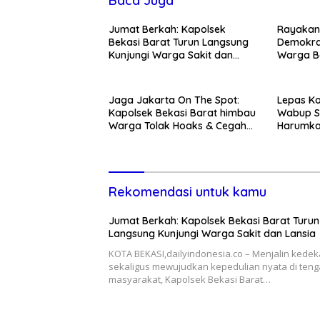
Baca Juga
Jumat Berkah: Kapolsek
Rayakan 
Bekasi Barat Turun Langsung
Demokra
Kunjungi Warga Sakit dan
Warga Be
Lansia
Kedunen
Jaga Jakarta On The Spot:
Lepas Ko
Kapolsek Bekasi Barat himbau
Wabup S
Warga Tolak Hoaks & Cegah
Harumka
Tawuran Usai Sholat Jumat
Rekomendasi untuk kamu
Jumat Berkah: Kapolsek Bekasi Barat Turun
Langsung Kunjungi Warga Sakit dan Lansia
KOTA BEKASI,dailyindonesia.co – Menjalin kede
sekaligus mewujudkan kepedulian nyata di ten
masyarakat, Kapolsek Bekasi Barat…