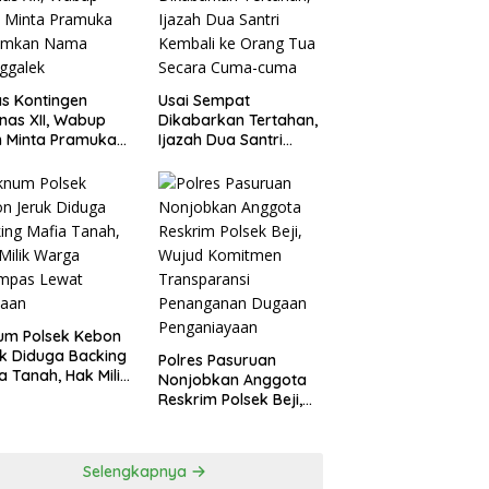
agperin
s Kontingen
Usai Sempat
as XII, Wabup
Dikabarkan Tertahan,
 Minta Pramuka
Ijazah Dua Santri
umkan Nama
Kembali ke Orang Tua
ggalek
Secara Cuma-cuma
um Polsek Kebon
k Diduga Backing
Polres Pasuruan
a Tanah, Hak Milik
Nonjobkan Anggota
ga Dirampas
Reskrim Polsek Beji,
at Paksaan
Wujud Komitmen
Transparansi
Penanganan Dugaan
Selengkapnya
Penganiayaan