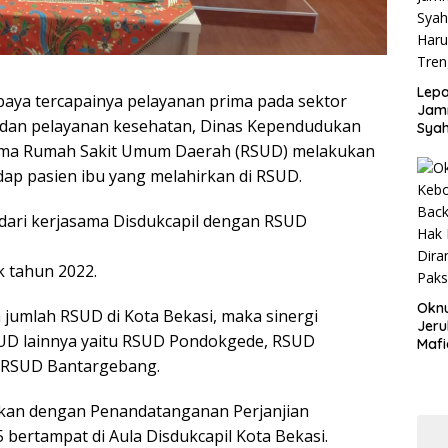
Disd
Lepa
paya tercapainya pelayanan prima pada sektor
Jamn
 dan pelayanan kesehatan, Dinas Kependudukan
Syah
Har
rsama Rumah Sakit Umum Daerah (RSUD) melakukan
Tren
dap pasien ibu yang melahirkan di RSUD.
dari kerjasama Disdukcapil dengan RSUD
k tahun 2022.
Okn
umlah RSUD di Kota Bekasi, maka sinergi
Jeru
UD lainnya yaitu RSUD Pondokgede, RSUD
Mafi
War
 RSUD Bantargebang.
Lew
pkan dengan Penandatanganan Perjanjian
 bertampat di Aula Disdukcapil Kota Bekasi.