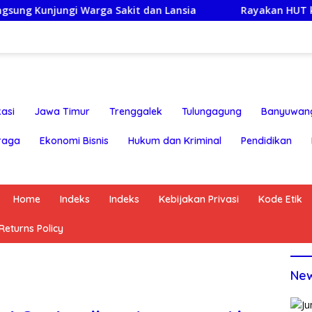
arga Sakit dan Lansia
Rayakan HUT ke-25,Partai Demo
asi
Jawa Timur
Trenggalek
Tulungagung
Banyuwan
raga
Ekonomi Bisnis
Hukum dan Kriminal
Pendidikan
Home
Indeks
Indeks
Kebijakan Privasi
Kode Etik
eturns Policy
Ne