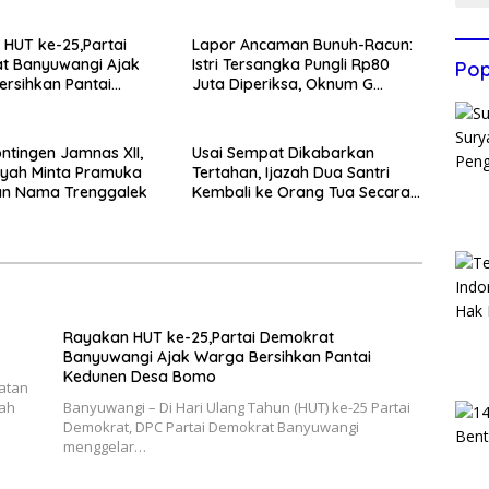
HUT ke-25,Partai
Lapor Ancaman Bunuh-Racun:
t Banyuwangi Ajak
Istri Tersangka Pungli Rp80
Pop
rsihkan Pantai
Juta Diperiksa, Oknum G
 Desa Bomo
Mengaku Utusan Kadis
Disdagperin
ntingen Jamnas XII,
Usai Sempat Dikabarkan
yah Minta Pramuka
Tertahan, Ijazah Dua Santri
n Nama Trenggalek
Kembali ke Orang Tua Secara
Cuma-cuma
Rayakan HUT ke-25,Partai Demokrat
Banyuwangi Ajak Warga Bersihkan Pantai
Kedunen Desa Bomo
katan
gah
Banyuwangi – Di Hari Ulang Tahun (HUT) ke-25 Partai
Demokrat, DPC Partai Demokrat Banyuwangi
menggelar…