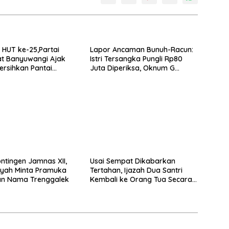
HUT ke-25,Partai
Lapor Ancaman Bunuh-Racun:
t Banyuwangi Ajak
Istri Tersangka Pungli Rp80
rsihkan Pantai
Juta Diperiksa, Oknum G
 Desa Bomo
Mengaku Utusan Kadis
Disdagperin
ntingen Jamnas XII,
Usai Sempat Dikabarkan
yah Minta Pramuka
Tertahan, Ijazah Dua Santri
n Nama Trenggalek
Kembali ke Orang Tua Secara
Cuma-cuma