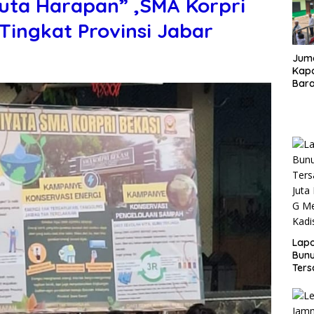
juta Harapan” ,SMA Korpri
Tingkat Provinsi Jabar
Juma
Kapo
Bara
Kunj
dan 
Lap
Bunu
Ters
Rp80
Okn
Utus