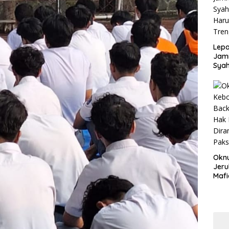
Disd
Lepa
Jamn
Syah
Har
Tren
Okn
Jeru
Mafi
War
Lew