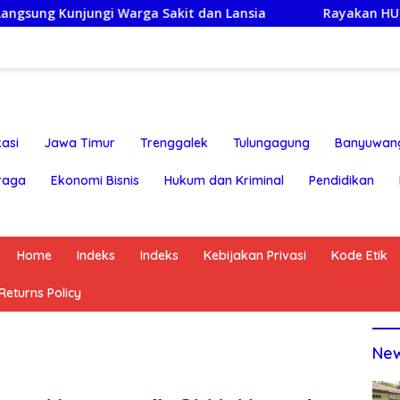
a Sakit dan Lansia
Rayakan HUT ke-25,Partai Demokra
asi
Jawa Timur
Trenggalek
Tulungagung
Banyuwan
raga
Ekonomi Bisnis
Hukum dan Kriminal
Pendidikan
Home
Indeks
Indeks
Kebijakan Privasi
Kode Etik
eturns Policy
Ne