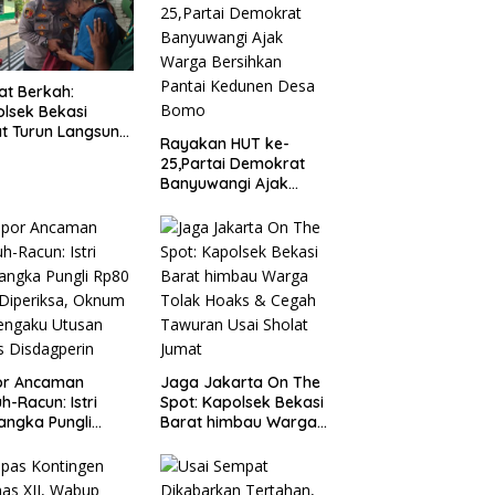
t Berkah:
lsek Bekasi
t Turun Langsung
Rayakan HUT ke-
ungi Warga Sakit
25,Partai Demokrat
Lansia
Banyuwangi Ajak
Warga Bersihkan
Pantai Kedunen Desa
Bomo
or Ancaman
Jaga Jakarta On The
h-Racun: Istri
Spot: Kapolsek Bekasi
angka Pungli
Barat himbau Warga
 Juta Diperiksa,
Tolak Hoaks & Cegah
um G Mengaku
Tawuran Usai Sholat
an Kadis
Jumat