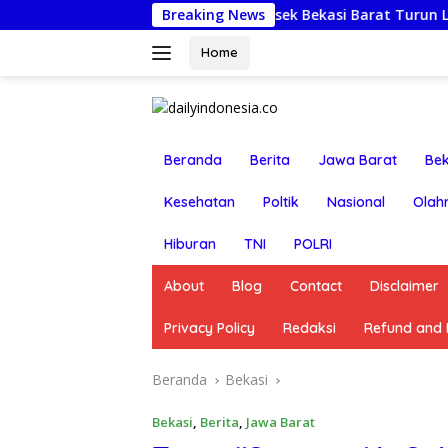
Langsung
t Berkah: Kapolsek Bekasi Barat Turun Langsung Kunjungi Warg
Breaking News
ke
konten
Home
Beranda
Berita
Jawa Barat
Bek
Kesehatan
Poltik
Nasional
Olah
Hiburan
TNI
POLRI
About
Blog
Contact
Disclaimer
Privacy Policy
Redaksi
Refund and R
Beranda
Bekasi
Bekasi
,
Berita
,
Jawa Barat