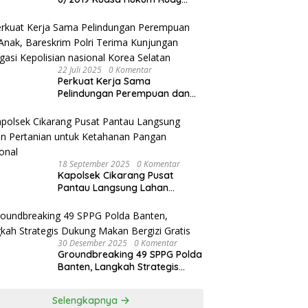
akan Bersurat ke Kapolres
Bandung Kota .
22 Juli 2025
0 Komentar
Perkuat Kerja Sama
Pelindungan Perempuan dan
Anak, Bareskrim Polri Terima
Kunjungan Delegasi Kepolisian
nasional Korea Selatan
18 September 2025
0 Komentar
Kapolsek Cikarang Pusat
Pantau Langsung Lahan
Pertanian untuk Ketahanan
Pangan Nasional
30 Desember 2025
0 Komentar
Groundbreaking 49 SPPG Polda
Banten, Langkah Strategis
Dukung Makan Bergizi Gratis
Selengkapnya