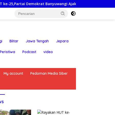
t Banyuwangi Ajak Warga Bersihkan Pantai Kedunen Desa Bom
gi
Blitar
Jawa Tengah
Jepara
Peristiwa
Podcast
video
My account
Pedoman Media Siber
ws