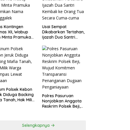
agperin
s Kontingen
Usai Sempat
as XII, Wabup
Dikabarkan Tertahan,
 Minta Pramuka
Ijazah Dua Santri
umkan Nama
Kembali ke Orang Tua
ggalek
Secara Cuma-cuma
um Polsek Kebon
k Diduga Backing
Polres Pasuruan
a Tanah, Hak Milik
Nonjobkan Anggota
ga Dirampas
Reskrim Polsek Beji,
at Paksaan
Wujud Komitmen
Transparansi
Penanganan Dugaan
Selengkapnya
Penganiayaan