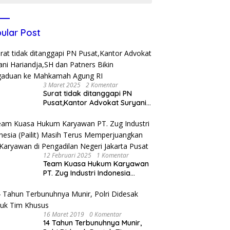
ular Post
3 Maret 2025
2 Komentar
Surat tidak ditanggapi PN
Pusat,Kantor Advokat Suryani
Hariandja,SH dan Patners Bikin
Pengaduan ke Mahkamah
Agung RI
12 Februari 2025
1 Komentar
Team Kuasa Hukum Karyawan
PT. Zug Industri Indonesia
(Pailit) Masih Terus
Memperjuangkan Hak
Karyawan di Pengadilan Negeri
Jakarta Pusat
16 Maret 2019
0 Komentar
14 Tahun Terbunuhnya Munir,