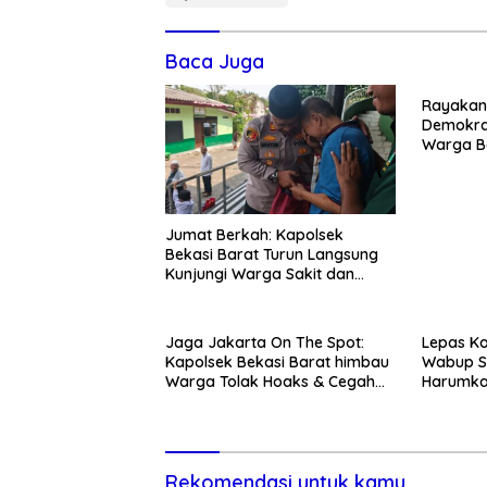
Baca Juga
Rayakan 
Demokra
Warga Be
Kedunen
Jumat Berkah: Kapolsek
Bekasi Barat Turun Langsung
Kunjungi Warga Sakit dan
Lansia
Jaga Jakarta On The Spot:
Lepas Ko
Kapolsek Bekasi Barat himbau
Wabup S
Warga Tolak Hoaks & Cegah
Harumka
Tawuran Usai Sholat Jumat
Rekomendasi untuk kamu