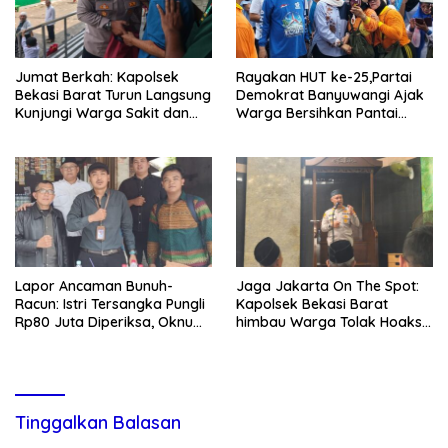
Jumat Berkah: Kapolsek
Rayakan HUT ke-25,Partai
Bekasi Barat Turun Langsung
Demokrat Banyuwangi Ajak
Kunjungi Warga Sakit dan
Warga Bersihkan Pantai
Lansia
Kedunen Desa Bomo
Lapor Ancaman Bunuh-
Jaga Jakarta On The Spot:
Racun: Istri Tersangka Pungli
Kapolsek Bekasi Barat
Rp80 Juta Diperiksa, Oknum
himbau Warga Tolak Hoaks
G Mengaku Utusan Kadis
& Cegah Tawuran Usai
Disdagperin
Sholat Jumat
Tinggalkan Balasan