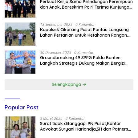
Perkuat Kerja Sama Pelindungan Perempuan
dan Anak, Bareskrim Polri Terima Kunjungan
Delegasi Kepolisian nasional Korea Selatan
18 September 2025
0 Komentar
Kapolsek Cikarang Pusat Pantau Langsung
Lahan Pertanian untuk Ketahanan Pangan
Nasional
30 Desember 2025
0 Komentar
Groundbreaking 49 SPPG Polda Banten,
Langkah Strategis Dukung Makan Bergizi
Gratis
Selengkapnya
Popular Post
3 Maret 2025
2 Komentar
Surat tidak ditanggapi PN Pusat,Kantor
Advokat Suryani Hariandja,SH dan Patners
Bikin Pengaduan ke Mahkamah Agung RI