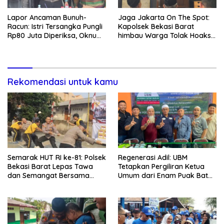
Lapor Ancaman Bunuh-
Jaga Jakarta On The Spot:
Racun: Istri Tersangka Pungli
Kapolsek Bekasi Barat
Rp80 Juta Diperiksa, Oknum
himbau Warga Tolak Hoaks
G Mengaku Utusan Kadis
& Cegah Tawuran Usai
Disdagperin
Sholat Jumat
Rekomendasi untuk kamu
Semarak HUT RI ke-81: Polsek
Regenerasi Adil: UBM
Bekasi Barat Lepas Tawa
Tetapkan Pergiliran Ketua
dan Semangat Bersama
Umum dari Enam Puak Batak
Warga Kranji
Muslim