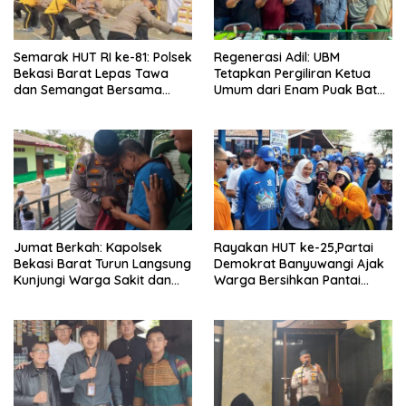
Semarak HUT RI ke-81: Polsek
Regenerasi Adil: UBM
Bekasi Barat Lepas Tawa
Tetapkan Pergiliran Ketua
dan Semangat Bersama
Umum dari Enam Puak Batak
Warga Kranji
Muslim
Jumat Berkah: Kapolsek
Rayakan HUT ke-25,Partai
Bekasi Barat Turun Langsung
Demokrat Banyuwangi Ajak
Kunjungi Warga Sakit dan
Warga Bersihkan Pantai
Lansia
Kedunen Desa Bomo