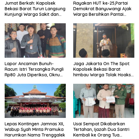
Jumat Berkah: Kapolsek
Rayakan HUT ke-25,Partai
Bekasi Barat Turun Langsung
Demokrat Banyuwangi Ajak
Kunjungi Warga Sakit dan
Warga Bersihkan Pantai
Lansia
Kedunen Desa Bomo
Lapor Ancaman Bunuh-
Jaga Jakarta On The Spot:
Racun: Istri Tersangka Pungli
Kapolsek Bekasi Barat
Rp80 Juta Diperiksa, Oknum
himbau Warga Tolak Hoaks
G Mengaku Utusan Kadis
& Cegah Tawuran Usai
Disdagperin
Sholat Jumat
Lepas Kontingen Jamnas XII,
Usai Sempat Dikabarkan
Wabup Syah Minta Pramuka
Tertahan, Ijazah Dua Santri
Harumkan Nama Trenggalek
Kembali ke Orang Tua