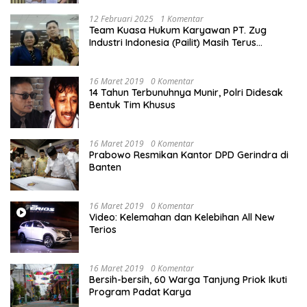
12 Februari 2025
1 Komentar
Team Kuasa Hukum Karyawan PT. Zug
Industri Indonesia (Pailit) Masih Terus
Memperjuangkan Hak Karyawan di
Pengadilan Negeri Jakarta Pusat
16 Maret 2019
0 Komentar
14 Tahun Terbunuhnya Munir, Polri Didesak
Bentuk Tim Khusus
16 Maret 2019
0 Komentar
Prabowo Resmikan Kantor DPD Gerindra di
Banten
16 Maret 2019
0 Komentar
Video: Kelemahan dan Kelebihan All New
Terios
16 Maret 2019
0 Komentar
Bersih-bersih, 60 Warga Tanjung Priok Ikuti
Program Padat Karya