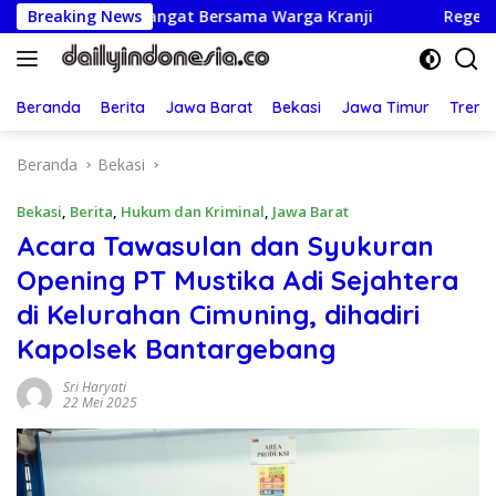
Langsung
dan Semangat Bersama Warga Kranji
Breaking News
Regenerasi Adil: 
ke
konten
Beranda
Berita
Jawa Barat
Bekasi
Jawa Timur
Treng
Beranda
Bekasi
Bekasi
,
Berita
,
Hukum dan Kriminal
,
Jawa Barat
Acara Tawasulan dan Syukuran
Opening PT Mustika Adi Sejahtera
di Kelurahan Cimuning, dihadiri
Kapolsek Bantargebang
Sri Haryati
22 Mei 2025