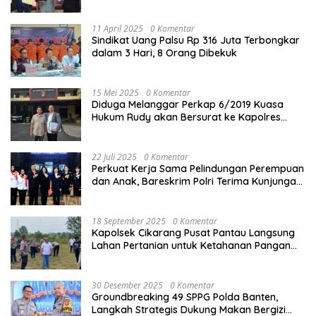
Kota
11 April 2025
0 Komentar
Sindikat Uang Palsu Rp 316 Juta Terbongkar
dalam 3 Hari, 8 Orang Dibekuk
15 Mei 2025
0 Komentar
Diduga Melanggar Perkap 6/2019 Kuasa
Hukum Rudy akan Bersurat ke Kapolres
Bandung Kota .
22 Juli 2025
0 Komentar
Perkuat Kerja Sama Pelindungan Perempuan
dan Anak, Bareskrim Polri Terima Kunjungan
Delegasi Kepolisian nasional Korea Selatan
18 September 2025
0 Komentar
Kapolsek Cikarang Pusat Pantau Langsung
Lahan Pertanian untuk Ketahanan Pangan
Nasional
30 Desember 2025
0 Komentar
Groundbreaking 49 SPPG Polda Banten,
Langkah Strategis Dukung Makan Bergizi