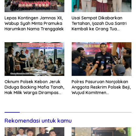
Lepas Kontingen Jamnas XII,
Usai Sempat Dikabarkan
Wabup Syah Minta Pramuka
Tertahan, Ijazah Dua Santri
Harumkan Nama Trenggalek
Kembali ke Orang Tua
Secara Cuma-cuma
Oknum Polsek Kebon Jeruk
Polres Pasuruan Nonjobkan
Diduga Backing Mafia Tanah,
Anggota Reskrim Polsek Beji,
Hak Milik Warga Dirampas
Wujud Komitmen
Lewat Paksaan
Transparansi Penanganan
Dugaan Penganiayaan
Rekomendasi untuk kamu