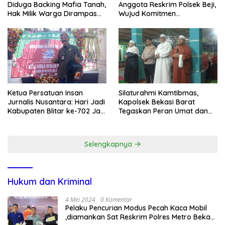
Diduga Backing Mafia Tanah,
Anggota Reskrim Polsek Beji,
Hak Milik Warga Dirampas
Wujud Komitmen
Lewat Paksaan
Transparansi Penanganan
Dugaan Penganiayaan
Ketua Persatuan Insan
Silaturahmi Kamtibmas,
Jurnalis Nusantara: Hari Jadi
Kapolsek Bekasi Barat
Kabupaten Blitar ke-702 Jadi
Tegaskan Peran Umat dan
Momentum Perkuat Sinergi
Keluarga Kunci Jaga
Pembangunan
Kondusivitas Wilayah
Selengkapnya
Hukum dan Kriminal
4 Mei 2024
0 Komentar
Pelaku Pencurian Modus Pecah Kaca Mobil
,diamankan Sat Reskrim Polres Metro Bekasi