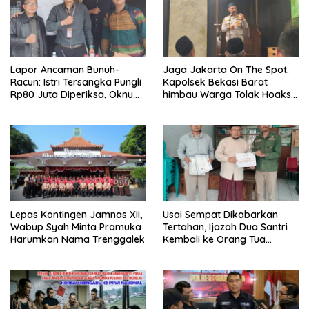
Lapor Ancaman Bunuh-
Jaga Jakarta On The Spot:
Racun: Istri Tersangka Pungli
Kapolsek Bekasi Barat
Rp80 Juta Diperiksa, Oknum
himbau Warga Tolak Hoaks
G Mengaku Utusan Kadis
& Cegah Tawuran Usai
Disdagperin
Sholat Jumat
Lepas Kontingen Jamnas XII,
Usai Sempat Dikabarkan
Wabup Syah Minta Pramuka
Tertahan, Ijazah Dua Santri
Harumkan Nama Trenggalek
Kembali ke Orang Tua
Secara Cuma-cuma