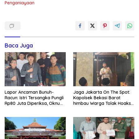
Penganiayaan
Baca Juga
Lapor Ancaman Bunuh-
Jaga Jakarta On The Spot:
Racun: Istri Tersangka Pungli
Kapolsek Bekasi Barat
Rp80 Juta Diperiksa, Oknum
himbau Warga Tolak Hoaks
G Mengaku Utusan Kadis
& Cegah Tawuran Usai
Disdagperin
Sholat Jumat