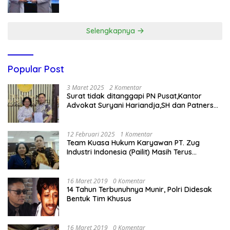
Gratis
Selengkapnya
Popular Post
3 Maret 2025
2 Komentar
Surat tidak ditanggapi PN Pusat,Kantor
Advokat Suryani Hariandja,SH dan Patners
Bikin Pengaduan ke Mahkamah Agung RI
12 Februari 2025
1 Komentar
Team Kuasa Hukum Karyawan PT. Zug
Industri Indonesia (Pailit) Masih Terus
Memperjuangkan Hak Karyawan di
Pengadilan Negeri Jakarta Pusat
16 Maret 2019
0 Komentar
14 Tahun Terbunuhnya Munir, Polri Didesak
Bentuk Tim Khusus
16 Maret 2019
0 Komentar