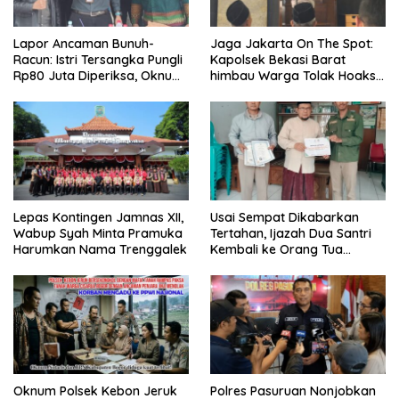
Lapor Ancaman Bunuh-
Jaga Jakarta On The Spot:
Racun: Istri Tersangka Pungli
Kapolsek Bekasi Barat
Rp80 Juta Diperiksa, Oknum
himbau Warga Tolak Hoaks
G Mengaku Utusan Kadis
& Cegah Tawuran Usai
Disdagperin
Sholat Jumat
Lepas Kontingen Jamnas XII,
Usai Sempat Dikabarkan
Wabup Syah Minta Pramuka
Tertahan, Ijazah Dua Santri
Harumkan Nama Trenggalek
Kembali ke Orang Tua
Secara Cuma-cuma
Oknum Polsek Kebon Jeruk
Polres Pasuruan Nonjobkan