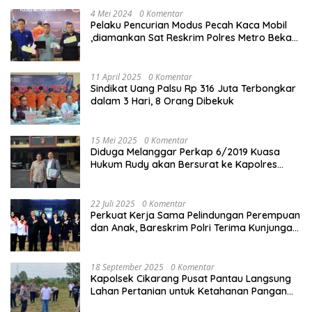
4 Mei 2024
0 Komentar
Pelaku Pencurian Modus Pecah Kaca Mobil
,diamankan Sat Reskrim Polres Metro Bekasi
Kota
11 April 2025
0 Komentar
Sindikat Uang Palsu Rp 316 Juta Terbongkar
dalam 3 Hari, 8 Orang Dibekuk
15 Mei 2025
0 Komentar
Diduga Melanggar Perkap 6/2019 Kuasa
Hukum Rudy akan Bersurat ke Kapolres
Bandung Kota .
22 Juli 2025
0 Komentar
Perkuat Kerja Sama Pelindungan Perempuan
dan Anak, Bareskrim Polri Terima Kunjungan
Delegasi Kepolisian nasional Korea Selatan
18 September 2025
0 Komentar
Kapolsek Cikarang Pusat Pantau Langsung
Lahan Pertanian untuk Ketahanan Pangan
Nasional