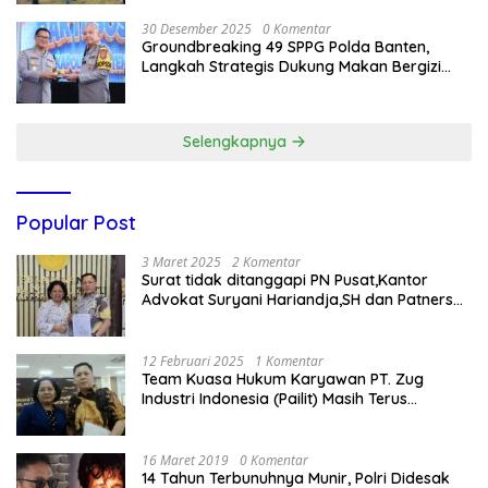
30 Desember 2025
0 Komentar
Groundbreaking 49 SPPG Polda Banten,
Langkah Strategis Dukung Makan Bergizi
Gratis
Selengkapnya
Popular Post
3 Maret 2025
2 Komentar
Surat tidak ditanggapi PN Pusat,Kantor
Advokat Suryani Hariandja,SH dan Patners
Bikin Pengaduan ke Mahkamah Agung RI
12 Februari 2025
1 Komentar
Team Kuasa Hukum Karyawan PT. Zug
Industri Indonesia (Pailit) Masih Terus
Memperjuangkan Hak Karyawan di
Pengadilan Negeri Jakarta Pusat
16 Maret 2019
0 Komentar
14 Tahun Terbunuhnya Munir, Polri Didesak