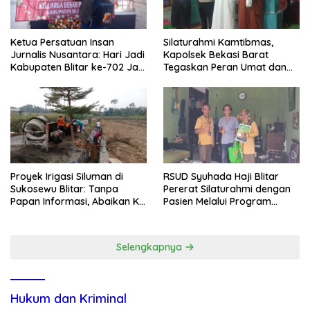
Ketua Persatuan Insan
Silaturahmi Kamtibmas,
Jurnalis Nusantara: Hari Jadi
Kapolsek Bekasi Barat
Kabupaten Blitar ke-702 Jadi
Tegaskan Peran Umat dan
Momentum Perkuat Sinergi
Keluarga Kunci Jaga
Pembangunan
Kondusivitas Wilayah
Proyek Irigasi Siluman di
RSUD Syuhada Haji Blitar
Sukosewu Blitar: Tanpa
Pererat Silaturahmi dengan
Papan Informasi, Abaikan K3,
Pasien Melalui Program
dan Terkesan Lempar
Kunjungan Rumah
Tanggung Jawab
Selengkapnya
Hukum dan Kriminal