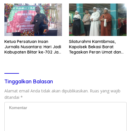
Dugaan Penganiayaan
Ketua Persatuan Insan
Silaturahmi Kamtibmas,
Jurnalis Nusantara: Hari Jadi
Kapolsek Bekasi Barat
Kabupaten Blitar ke-702 Jadi
Tegaskan Peran Umat dan
Momentum Perkuat Sinergi
Keluarga Kunci Jaga
Pembangunan
Kondusivitas Wilayah
Tinggalkan Balasan
Alamat email Anda tidak akan dipublikasikan.
Ruas yang wajib
ditandai
*