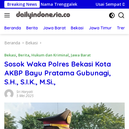
Langsung
rumkan Nama Trenggalek
Breaking News
Usai Sempat Dikabarkan Terta
ke
konten
Beranda
Berita
Jawa Barat
Bekasi
Jawa Timur
Treng
Beranda
Bekasi
Bekasi
,
Berita
,
Hukum dan Kriminal
,
Jawa Barat
Sosok Waka Polres Bekasi Kota
AKBP Bayu Pratama Gubunagi,
S.H., S.I.K., M.Si.,
Sri Haryati
5 Mei 2025