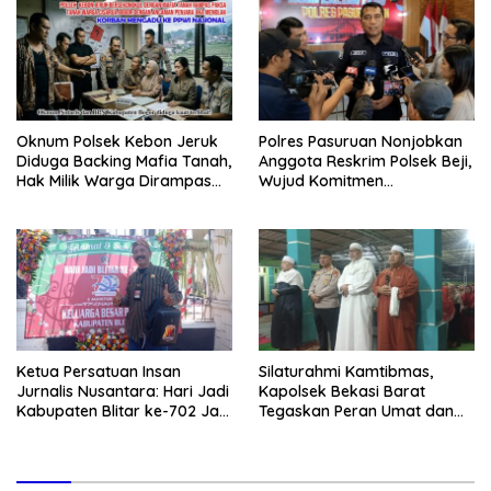
Oknum Polsek Kebon Jeruk
Polres Pasuruan Nonjobkan
Diduga Backing Mafia Tanah,
Anggota Reskrim Polsek Beji,
Hak Milik Warga Dirampas
Wujud Komitmen
Lewat Paksaan
Transparansi Penanganan
Dugaan Penganiayaan
Ketua Persatuan Insan
Silaturahmi Kamtibmas,
Jurnalis Nusantara: Hari Jadi
Kapolsek Bekasi Barat
Kabupaten Blitar ke-702 Jadi
Tegaskan Peran Umat dan
Momentum Perkuat Sinergi
Keluarga Kunci Jaga
Pembangunan
Kondusivitas Wilayah