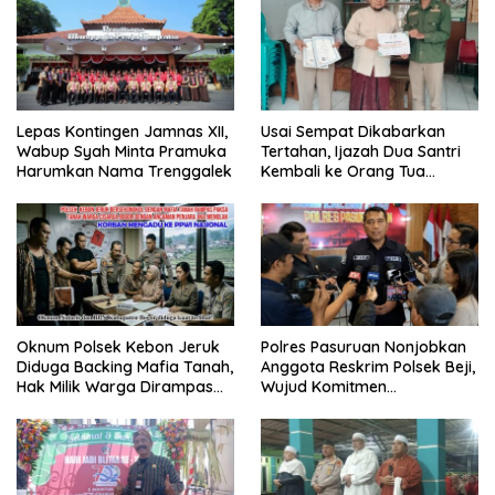
Lepas Kontingen Jamnas XII,
Usai Sempat Dikabarkan
Wabup Syah Minta Pramuka
Tertahan, Ijazah Dua Santri
Harumkan Nama Trenggalek
Kembali ke Orang Tua
Secara Cuma-cuma
Oknum Polsek Kebon Jeruk
Polres Pasuruan Nonjobkan
Diduga Backing Mafia Tanah,
Anggota Reskrim Polsek Beji,
Hak Milik Warga Dirampas
Wujud Komitmen
Lewat Paksaan
Transparansi Penanganan
Dugaan Penganiayaan