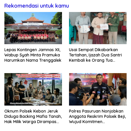
Rekomendasi untuk kamu
Lepas Kontingen Jamnas XII,
Usai Sempat Dikabarkan
Wabup Syah Minta Pramuka
Tertahan, Ijazah Dua Santri
Harumkan Nama Trenggalek
Kembali ke Orang Tua
Secara Cuma-cuma
Oknum Polsek Kebon Jeruk
Polres Pasuruan Nonjobkan
Diduga Backing Mafia Tanah,
Anggota Reskrim Polsek Beji,
Hak Milik Warga Dirampas
Wujud Komitmen
Lewat Paksaan
Transparansi Penanganan