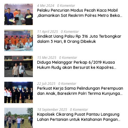
4 Mei 2024
0 Komentar
Pelaku Pencurian Modus Pecah Kaca Mobil
,diamankan Sat Reskrim Polres Metro Bekasi
Kota
11 April 2025
0 Komentar
Sindikat Uang Palsu Rp 316 Juta Terbongkar
dalam 3 Hari, 8 Orang Dibekuk
15 Mei 2025
0 Komentar
Diduga Melanggar Perkap 6/2019 Kuasa
Hukum Rudy akan Bersurat ke Kapolres
Bandung Kota .
22 Juli 2025
0 Komentar
Perkuat Kerja Sama Pelindungan Perempuan
dan Anak, Bareskrim Polri Terima Kunjungan
Delegasi Kepolisian nasional Korea Selatan
18 September 2025
0 Komentar
Kapolsek Cikarang Pusat Pantau Langsung
Lahan Pertanian untuk Ketahanan Pangan
Nasional