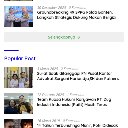
30 Desember 2025
0 Komentar
Groundbreaking 49 SPPG Polda Banten,
Langkah Strategis Dukung Makan Bergizi
Gratis
Selengkapnya
Popular Post
3 Maret 2025
2 Komentar
Surat tidak ditanggapi PN Pusat,Kantor
Advokat Suryani Hariandja,SH dan Patners
Bikin Pengaduan ke Mahkamah Agung RI
12 Februari 2025
1 Komentar
Team Kuasa Hukum Karyawan PT. Zug
Industri Indonesia (Pailit) Masih Terus
Memperjuangkan Hak Karyawan di
Pengadilan Negeri Jakarta Pusat
16 Maret 2019
0 Komentar
14 Tahun Terbunuhnya Munir, Polri Didesak