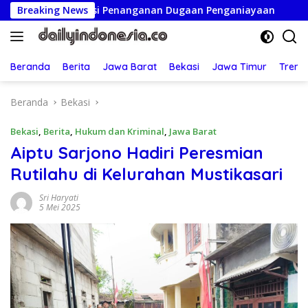
Langsung
aransi Penanganan Dugaan Penganiayaan
Breaking News
Ketua Persatu
ke
konten
Beranda
Berita
Jawa Barat
Bekasi
Jawa Timur
Treng
Beranda
Bekasi
Bekasi
,
Berita
,
Hukum dan Kriminal
,
Jawa Barat
Aiptu Sarjono Hadiri Peresmian
Rutilahu di Kelurahan Mustikasari
Sri Haryati
5 Mei 2025