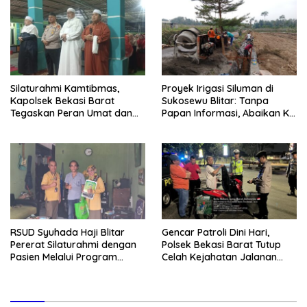
Silaturahmi Kamtibmas,
Proyek Irigasi Siluman di
Kapolsek Bekasi Barat
Sukosewu Blitar: Tanpa
Tegaskan Peran Umat dan
Papan Informasi, Abaikan K3,
Keluarga Kunci Jaga
dan Terkesan Lempar
Kondusivitas Wilayah
Tanggung Jawab
RSUD Syuhada Haji Blitar
Gencar Patroli Dini Hari,
Pererat Silaturahmi dengan
Polsek Bekasi Barat Tutup
Pasien Melalui Program
Celah Kejahatan Jalanan
Kunjungan Rumah
dan Ancaman Tawuran