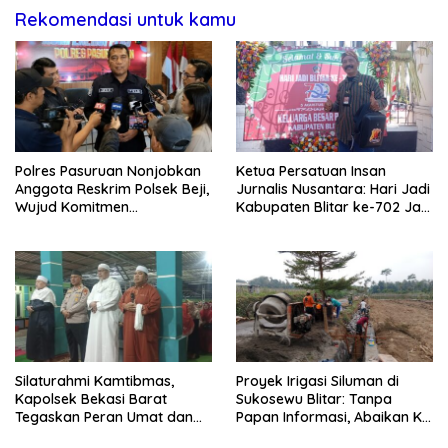
Rekomendasi untuk kamu
Polres Pasuruan Nonjobkan
Ketua Persatuan Insan
Anggota Reskrim Polsek Beji,
Jurnalis Nusantara: Hari Jadi
Wujud Komitmen
Kabupaten Blitar ke-702 Jadi
Transparansi Penanganan
Momentum Perkuat Sinergi
Dugaan Penganiayaan
Pembangunan
Silaturahmi Kamtibmas,
Proyek Irigasi Siluman di
Kapolsek Bekasi Barat
Sukosewu Blitar: Tanpa
Tegaskan Peran Umat dan
Papan Informasi, Abaikan K3,
Keluarga Kunci Jaga
dan Terkesan Lempar