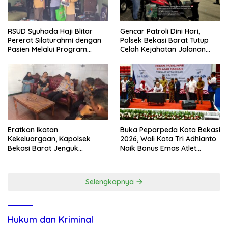
RSUD Syuhada Haji Blitar
Gencar Patroli Dini Hari,
Pererat Silaturahmi dengan
Polsek Bekasi Barat Tutup
Pasien Melalui Program
Celah Kejahatan Jalanan
Kunjungan Rumah
dan Ancaman Tawuran
Eratkan Ikatan
Buka Peparpeda Kota Bekasi
Kekeluargaan, Kapolsek
2026, Wali Kota Tri Adhianto
Bekasi Barat Jenguk
Naik Bonus Emas Atlet
Anggota yang Sedang Sakit
Paralimpik Jadi Rp60 Juta
Selengkapnya
Hukum dan Kriminal