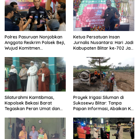
Polres Pasuruan Nonjobkan
Ketua Persatuan Insan
Anggota Reskrim Polsek Beji,
Jurnalis Nusantara: Hari Jadi
Wujud Komitmen
Kabupaten Blitar ke-702 Jadi
Transparansi Penanganan
Momentum Perkuat Sinergi
Dugaan Penganiayaan
Pembangunan
Silaturahmi Kamtibmas,
Proyek Irigasi Siluman di
Kapolsek Bekasi Barat
Sukosewu Blitar: Tanpa
Tegaskan Peran Umat dan
Papan Informasi, Abaikan K3,
Keluarga Kunci Jaga
dan Terkesan Lempar
Kondusivitas Wilayah
Tanggung Jawab