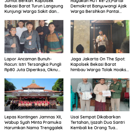
Jumat Berkah: Kapolsek
Rayakan HUT ke-25,Partai
Bekasi Barat Turun Langsung
Demokrat Banyuwangi Ajak
Kunjungi Warga Sakit dan
Warga Bersihkan Pantai
Lansia
Kedunen Desa Bomo
Lapor Ancaman Bunuh-
Jaga Jakarta On The Spot:
Racun: Istri Tersangka Pungli
Kapolsek Bekasi Barat
Rp80 Juta Diperiksa, Oknum
himbau Warga Tolak Hoaks
G Mengaku Utusan Kadis
& Cegah Tawuran Usai
Disdagperin
Sholat Jumat
Lepas Kontingen Jamnas XII,
Usai Sempat Dikabarkan
Wabup Syah Minta Pramuka
Tertahan, Ijazah Dua Santri
Harumkan Nama Trenggalek
Kembali ke Orang Tua
Secara Cuma-cuma