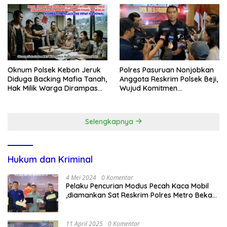
Oknum Polsek Kebon Jeruk
Polres Pasuruan Nonjobkan
Diduga Backing Mafia Tanah,
Anggota Reskrim Polsek Beji,
Hak Milik Warga Dirampas
Wujud Komitmen
Lewat Paksaan
Transparansi Penanganan
Dugaan Penganiayaan
Selengkapnya
Hukum dan Kriminal
4 Mei 2024
0 Komentar
Pelaku Pencurian Modus Pecah Kaca Mobil
,diamankan Sat Reskrim Polres Metro Bekasi
Kota
11 April 2025
0 Komentar