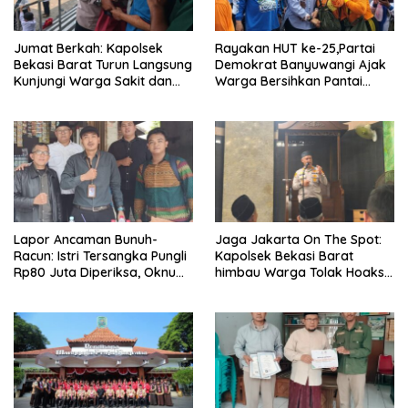
Jumat Berkah: Kapolsek
Rayakan HUT ke-25,Partai
Bekasi Barat Turun Langsung
Demokrat Banyuwangi Ajak
Kunjungi Warga Sakit dan
Warga Bersihkan Pantai
Lansia
Kedunen Desa Bomo
Lapor Ancaman Bunuh-
Jaga Jakarta On The Spot:
Racun: Istri Tersangka Pungli
Kapolsek Bekasi Barat
Rp80 Juta Diperiksa, Oknum
himbau Warga Tolak Hoaks
G Mengaku Utusan Kadis
& Cegah Tawuran Usai
Disdagperin
Sholat Jumat