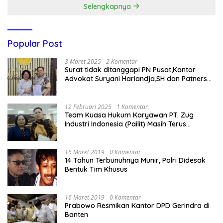
Selengkapnya
Popular Post
3 Maret 2025
2 Komentar
Surat tidak ditanggapi PN Pusat,Kantor
Advokat Suryani Hariandja,SH dan Patners
Bikin Pengaduan ke Mahkamah Agung RI
12 Februari 2025
1 Komentar
Team Kuasa Hukum Karyawan PT. Zug
Industri Indonesia (Pailit) Masih Terus
Memperjuangkan Hak Karyawan di
Pengadilan Negeri Jakarta Pusat
16 Maret 2019
0 Komentar
14 Tahun Terbunuhnya Munir, Polri Didesak
Bentuk Tim Khusus
16 Maret 2019
0 Komentar
Prabowo Resmikan Kantor DPD Gerindra di
Banten