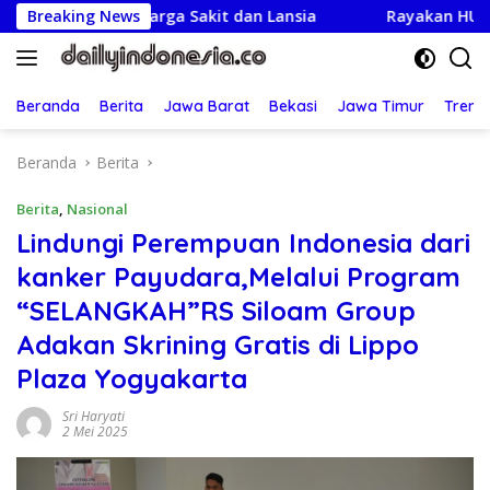
Langsung
ngi Warga Sakit dan Lansia
Breaking News
Rayakan HUT ke-25,Partai
ke
konten
Beranda
Berita
Jawa Barat
Bekasi
Jawa Timur
Treng
Beranda
Berita
Berita
,
Nasional
Lindungi Perempuan Indonesia dari
kanker Payudara,Melalui Program
“SELANGKAH”RS Siloam Group
Adakan Skrining Gratis di Lippo
Plaza Yogyakarta
Sri Haryati
2 Mei 2025