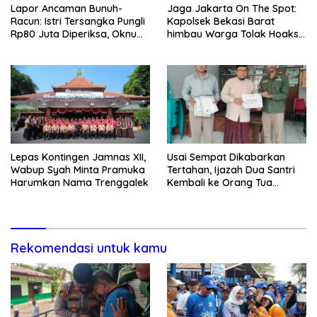
Lapor Ancaman Bunuh-
Jaga Jakarta On The Spot:
Racun: Istri Tersangka Pungli
Kapolsek Bekasi Barat
Rp80 Juta Diperiksa, Oknum
himbau Warga Tolak Hoaks
G Mengaku Utusan Kadis
& Cegah Tawuran Usai
Disdagperin
Sholat Jumat
Lepas Kontingen Jamnas XII,
Usai Sempat Dikabarkan
Wabup Syah Minta Pramuka
Tertahan, Ijazah Dua Santri
Harumkan Nama Trenggalek
Kembali ke Orang Tua
Secara Cuma-cuma
Rekomendasi untuk kamu