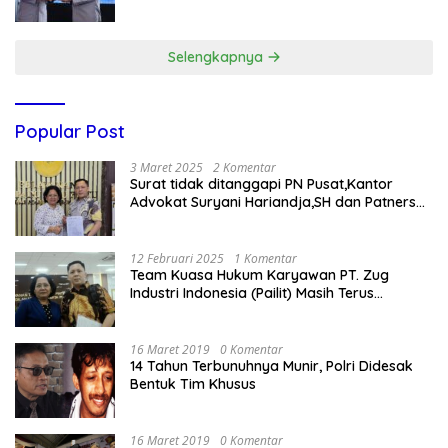
Gratis
Selengkapnya
Popular Post
3 Maret 2025
2 Komentar
Surat tidak ditanggapi PN Pusat,Kantor
Advokat Suryani Hariandja,SH dan Patners
Bikin Pengaduan ke Mahkamah Agung RI
12 Februari 2025
1 Komentar
Team Kuasa Hukum Karyawan PT. Zug
Industri Indonesia (Pailit) Masih Terus
Memperjuangkan Hak Karyawan di
Pengadilan Negeri Jakarta Pusat
16 Maret 2019
0 Komentar
14 Tahun Terbunuhnya Munir, Polri Didesak
Bentuk Tim Khusus
16 Maret 2019
0 Komentar