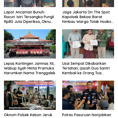
Lapor Ancaman Bunuh-
Jaga Jakarta On The Spot:
Racun: Istri Tersangka Pungli
Kapolsek Bekasi Barat
Rp80 Juta Diperiksa, Oknum
himbau Warga Tolak Hoaks
G Mengaku Utusan Kadis
& Cegah Tawuran Usai
Disdagperin
Sholat Jumat
Lepas Kontingen Jamnas XII,
Usai Sempat Dikabarkan
Wabup Syah Minta Pramuka
Tertahan, Ijazah Dua Santri
Harumkan Nama Trenggalek
Kembali ke Orang Tua
Secara Cuma-cuma
Oknum Polsek Kebon Jeruk
Polres Pasuruan Nonjobkan