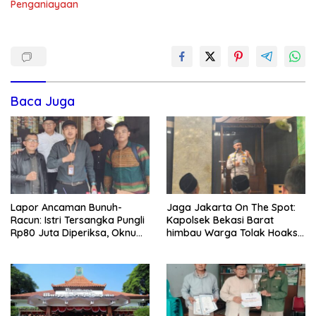
Penganiayaan
Baca Juga
Lapor Ancaman Bunuh-
Jaga Jakarta On The Spot:
Racun: Istri Tersangka Pungli
Kapolsek Bekasi Barat
Rp80 Juta Diperiksa, Oknum
himbau Warga Tolak Hoaks
G Mengaku Utusan Kadis
& Cegah Tawuran Usai
Disdagperin
Sholat Jumat