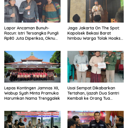
Lapor Ancaman Bunuh-
Jaga Jakarta On The Spot:
Racun: Istri Tersangka Pungli
Kapolsek Bekasi Barat
Rp80 Juta Diperiksa, Oknum
himbau Warga Tolak Hoaks
G Mengaku Utusan Kadis
& Cegah Tawuran Usai
Disdagperin
Sholat Jumat
Lepas Kontingen Jamnas XII,
Usai Sempat Dikabarkan
Wabup Syah Minta Pramuka
Tertahan, Ijazah Dua Santri
Harumkan Nama Trenggalek
Kembali ke Orang Tua
Secara Cuma-cuma