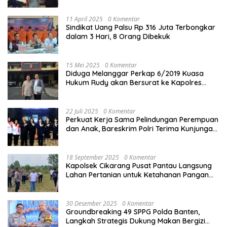
11 April 2025
0 Komentar
Sindikat Uang Palsu Rp 316 Juta Terbongkar
dalam 3 Hari, 8 Orang Dibekuk
15 Mei 2025
0 Komentar
Diduga Melanggar Perkap 6/2019 Kuasa
Hukum Rudy akan Bersurat ke Kapolres
Bandung Kota .
22 Juli 2025
0 Komentar
Perkuat Kerja Sama Pelindungan Perempuan
dan Anak, Bareskrim Polri Terima Kunjungan
Delegasi Kepolisian nasional Korea Selatan
18 September 2025
0 Komentar
Kapolsek Cikarang Pusat Pantau Langsung
Lahan Pertanian untuk Ketahanan Pangan
Nasional
30 Desember 2025
0 Komentar
Groundbreaking 49 SPPG Polda Banten,
Langkah Strategis Dukung Makan Bergizi