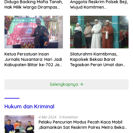
Diduga Backing Mafia Tanah,
Anggota Reskrim Polsek Beji,
Hak Milik Warga Dirampas
Wujud Komitmen
Lewat Paksaan
Transparansi Penanganan
Dugaan Penganiayaan
Ketua Persatuan Insan
Silaturahmi Kamtibmas,
Jurnalis Nusantara: Hari Jadi
Kapolsek Bekasi Barat
Kabupaten Blitar ke-702 Jadi
Tegaskan Peran Umat dan
Momentum Perkuat Sinergi
Keluarga Kunci Jaga
Pembangunan
Kondusivitas Wilayah
Selengkapnya
Hukum dan Kriminal
4 Mei 2024
0 Komentar
Pelaku Pencurian Modus Pecah Kaca Mobil
,diamankan Sat Reskrim Polres Metro Bekasi
Kota