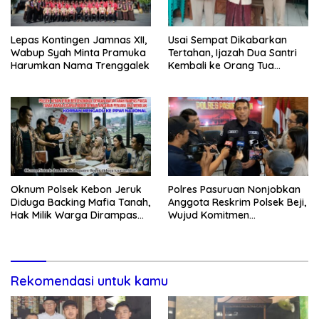
Lepas Kontingen Jamnas XII,
Usai Sempat Dikabarkan
Wabup Syah Minta Pramuka
Tertahan, Ijazah Dua Santri
Harumkan Nama Trenggalek
Kembali ke Orang Tua
Secara Cuma-cuma
Oknum Polsek Kebon Jeruk
Polres Pasuruan Nonjobkan
Diduga Backing Mafia Tanah,
Anggota Reskrim Polsek Beji,
Hak Milik Warga Dirampas
Wujud Komitmen
Lewat Paksaan
Transparansi Penanganan
Dugaan Penganiayaan
Rekomendasi untuk kamu