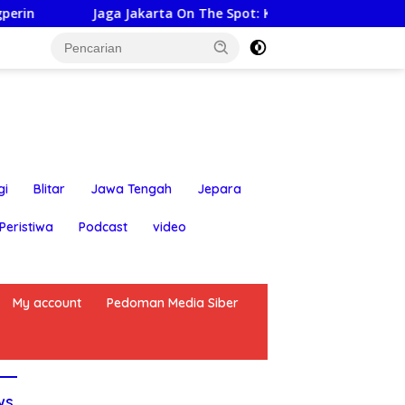
aga Jakarta On The Spot: Kapolsek Bekasi Barat himbau Warga
gi
Blitar
Jawa Tengah
Jepara
Peristiwa
Podcast
video
My account
Pedoman Media Siber
ws