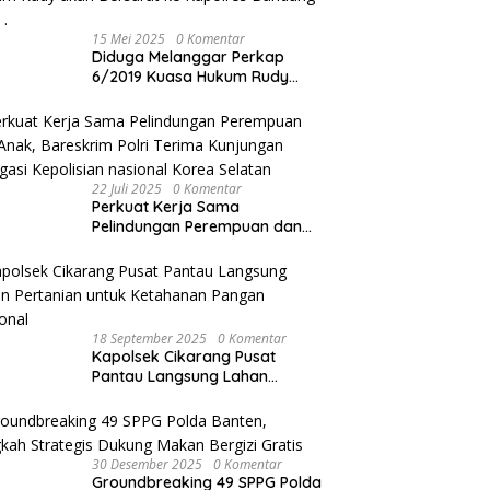
15 Mei 2025
0 Komentar
Diduga Melanggar Perkap
6/2019 Kuasa Hukum Rudy
akan Bersurat ke Kapolres
Bandung Kota .
22 Juli 2025
0 Komentar
Perkuat Kerja Sama
Pelindungan Perempuan dan
Anak, Bareskrim Polri Terima
Kunjungan Delegasi Kepolisian
nasional Korea Selatan
18 September 2025
0 Komentar
Kapolsek Cikarang Pusat
Pantau Langsung Lahan
Pertanian untuk Ketahanan
Pangan Nasional
30 Desember 2025
0 Komentar
Groundbreaking 49 SPPG Polda