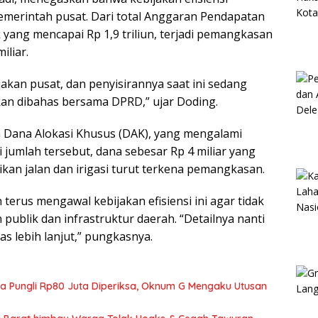
emerintah pusat. Dari total Anggaran Pendapatan
yang mencapai Rp 1,9 triliun, terjadi pemangkasan
iliar.
ijakan pusat, dan penyisirannya saat ini sedang
 akan dibahas bersama DPRD,” ujar Doding.
 Dana Alokasi Khusus (DAK), yang mengalami
 jumlah tersebut, dana sebesar Rp 4 miliar yang
an jalan dan irigasi turut terkena pemangkasan.
rus mengawal kebijakan efisiensi ini agar tidak
ublik dan infrastruktur daerah. “Detailnya nanti
s lebih lanjut,” pungkasnya.
ka Pungli Rp80 Juta Diperiksa, Oknum G Mengaku Utusan