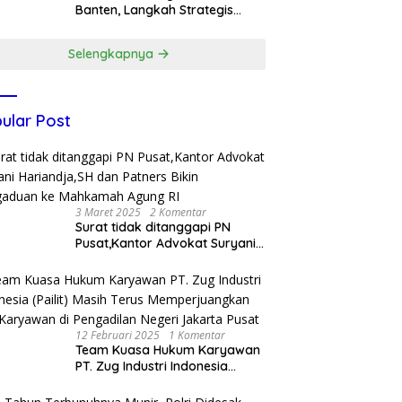
Banten, Langkah Strategis
Dukung Makan Bergizi Gratis
Selengkapnya
ular Post
3 Maret 2025
2 Komentar
Surat tidak ditanggapi PN
Pusat,Kantor Advokat Suryani
Hariandja,SH dan Patners Bikin
Pengaduan ke Mahkamah
Agung RI
12 Februari 2025
1 Komentar
Team Kuasa Hukum Karyawan
PT. Zug Industri Indonesia
(Pailit) Masih Terus
Memperjuangkan Hak