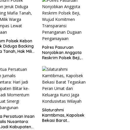
um Polsek Kebon
k Diduga Backing
Polres Pasuruan
a Tanah, Hak Milik
Nonjobkan Anggota
ga Dirampas
Reskrim Polsek Beji,
at Paksaan
Wujud Komitmen
Transparansi
Penanganan Dugaan
Penganiayaan
Silaturahmi
Kamtibmas, Kapolsek
a Persatuan Insan
Bekasi Barat
alis Nusantara:
Tegaskan Peran Umat
 Jadi Kabupaten