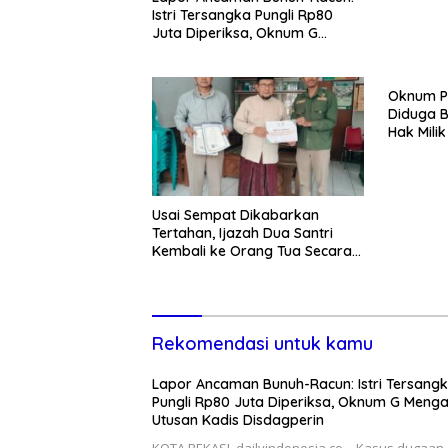
Istri Tersangka Pungli Rp80
Juta Diperiksa, Oknum G
Mengaku Utusan Kadis
Disdagperin
Oknum P
Diduga B
Hak Mili
Lewat P
Usai Sempat Dikabarkan
Tertahan, Ijazah Dua Santri
Kembali ke Orang Tua Secara
Cuma-cuma
Rekomendasi untuk kamu
Lapor Ancaman Bunuh-Racun: Istri Tersang
Pungli Rp80 Juta Diperiksa, Oknum G Meng
Utusan Kadis Disdagperin
KOTA BEKASI, dailyindonesia.co – Kasus dugaan