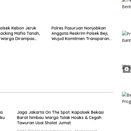
olsek Kebon Jeruk
Polres Pasuruan Nonjobkan
acking Mafia Tanah,
Anggota Reskrim Polsek Beji,
k Warga Dirampas
Wujud Komitmen Transparansi
aksaan
Penanganan Dugaan
Penganiayaan
ka
Jaga Jakarta On The Spot: Kapolsek Bekasi
aku
Barat himbau Warga Tolak Hoaks & Cegah
Tawuran Usai Sholat Jumat
KOTA BEKASI,dailyindonesia.co– Mempererat