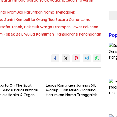
si Barat himbau Warga Tolak Hoaks & Cegah Tawuran
Minta Pramuka Harumkan Nama Trenggalek
Dua Santri Kembali ke Orang Tua Secara Cuma-cuma
Mafia Tanah, Hak Milik Warga Dirampas Lewat Paksaan
m Polsek Beji, Wujud Komitmen Transparansi Penanganan
Pop
arta On The Spot:
Lepas Kontingen Jamnas XII,
 Bekasi Barat himbau
Wabup Syah Minta Pramuka
olak Hoaks & Cegah
Harumkan Nama Trenggalek
Usai Sholat Jumat