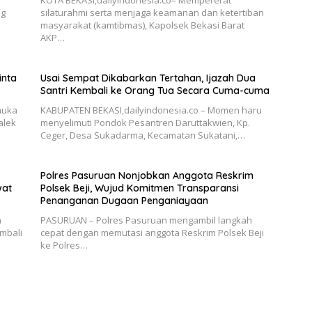
ng
silaturahmi serta menjaga keamanan dan ketertiban
masyarakat (kamtibmas), Kapolsek Bekasi Barat
AKP…
inta
Usai Sempat Dikabarkan Tertahan, Ijazah Dua
Santri Kembali ke Orang Tua Secara Cuma-cuma
muka
KABUPATEN BEKASI,dailyindonesia.co – Momen haru
alek
menyelimuti Pondok Pesantren Daruttakwien, Kp.
Ceger, Desa Sukadarma, Kecamatan Sukatani,…
Polres Pasuruan Nonjobkan Anggota Reskrim
wat
Polsek Beji, Wujud Komitmen Transparansi
Penanganan Dugaan Penganiayaan
n
PASURUAN – Polres Pasuruan mengambil langkah
mbali
cepat dengan memutasi anggota Reskrim Polsek Beji
ke Polres…