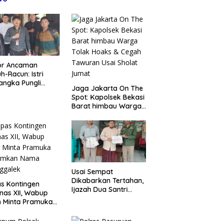
or Ancaman
h-Racun: Istri
angka Pungli
Jaga Jakarta On The
 Juta Diperiksa,
Spot: Kapolsek Bekasi
um G Mengaku
Barat himbau Warga
an Kadis
Tolak Hoaks & Cegah
agperin
Tawuran Usai Sholat
Jumat
Usai Sempat
Dikabarkan Tertahan,
s Kontingen
Ijazah Dua Santri
as XII, Wabup
Kembali ke Orang Tua
 Minta Pramuka
Secara Cuma-cuma
umkan Nama
ggalek