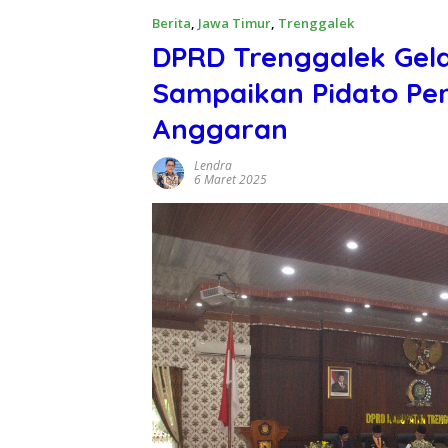
Berita
,
Jawa Timur
,
Trenggalek
DPRD Trenggalek Gela
Sampaikan Pidato Per
Anggaran
Lendra
6 Maret 2025