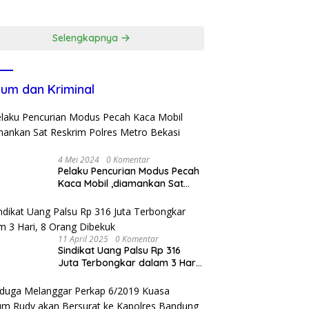
dan Keluarga Kunci
ar ke-702 Jadi
Jaga Kondusivitas
entum Perkuat
Wilayah
ergi Pembangunan
Selengkapnya
um dan Kriminal
4 Mei 2024
0 Komentar
Pelaku Pencurian Modus Pecah
Kaca Mobil ,diamankan Sat
Reskrim Polres Metro Bekasi
Kota
11 April 2025
0 Komentar
Sindikat Uang Palsu Rp 316
Juta Terbongkar dalam 3 Hari,
8 Orang Dibekuk