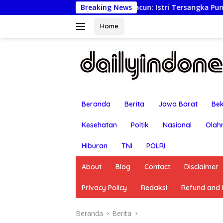
Langsung
por Ancaman Bunuh-Racun: Istri Tersangka Pungli Rp80 Juta D
Breaking News
ke
konten
Home
Beranda
Berita
Jawa Barat
Bek
Kesehatan
Poltik
Nasional
Olah
Hiburan
TNI
POLRI
About
Blog
Contact
Disclaimer
Privacy Policy
Redaksi
Refund and R
Beranda
Berita