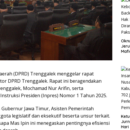
Okn
Jeru
Mafi
War
Lew
aerah (DPRD) Trenggalek menggelar rapat
ntor DPRD Trenggalek. Rapat ini beragendakan
enggalek, Mochamad Nur Arifin, serta
Instruksi Presiden (Inpres) Nomor 1 Tahun 2025.
an Gubernur Jawa Timur, Asisten Pemerintah
ggota legislatif dan eksekutif beserta unsur terkait.
Ketu
Jurn
sapa Mas Ipin ini menegaskan pentingnya efisiensi
Hari