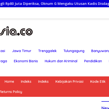
iperiksa, Oknum G Mengaku Utusan Kadis Disdagperin
J
asi
Jawa Timur
Trenggalek
Tulungagung
Banyuwan
raga
Ekonomi Bisnis
Hukum dan Kriminal
Pendidikan
Home
Indeks
Indeks
Kebijakan Privasi
Kode Etik
eturns Policy
Ne