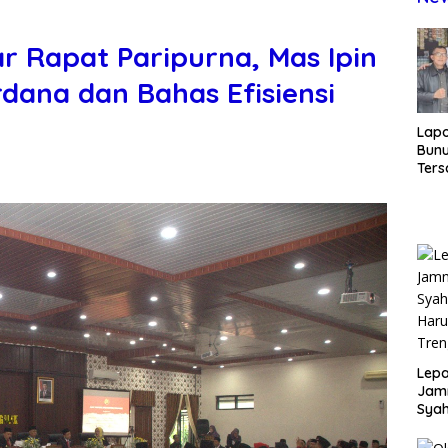
r Rapat Paripurna, Mas Ipin
dana dan Bahas Efisiensi
Lap
Bunu
Ters
Rp80
Okn
Utus
Disd
Lepa
Jamn
Syah
Har
Tren