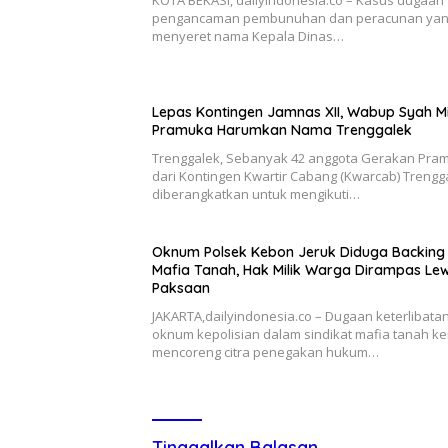
pengancaman pembunuhan dan peracunan ya
menyeret nama Kepala Dinas…
Lepas Kontingen Jamnas XII, Wabup Syah M
Pramuka Harumkan Nama Trenggalek
Trenggalek, Sebanyak 42 anggota Gerakan Pra
dari Kontingen Kwartir Cabang (Kwarcab) Trengg
diberangkatkan untuk mengikuti…
Oknum Polsek Kebon Jeruk Diduga Backing
Mafia Tanah, Hak Milik Warga Dirampas Le
Paksaan
JAKARTA,dailyindonesia.co – Dugaan keterlibata
oknum kepolisian dalam sindikat mafia tanah ke
mencoreng citra penegakan hukum…
Tinggalkan Balasan