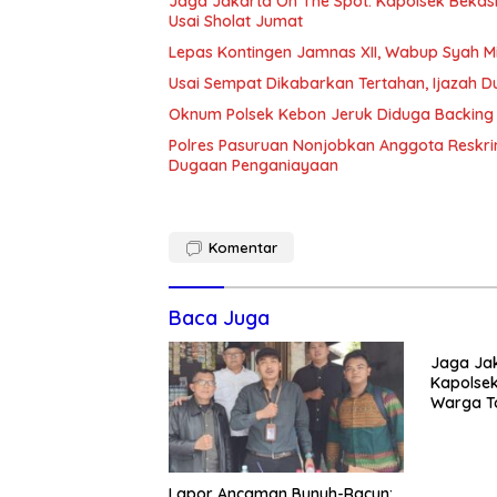
Jaga Jakarta On The Spot: Kapolsek Beka
Usai Sholat Jumat
Lepas Kontingen Jamnas XII, Wabup Syah 
Usai Sempat Dikabarkan Tertahan, Ijazah 
Oknum Polsek Kebon Jeruk Diduga Backing 
Polres Pasuruan Nonjobkan Anggota Reskri
Dugaan Penganiayaan
Komentar
Baca Juga
Jaga Jak
Kapolsek
Warga T
Tawuran 
Lapor Ancaman Bunuh-Racun: