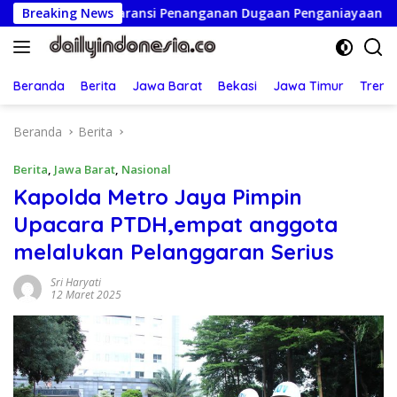
Langsung
Transparansi Penanganan Dugaan Penganiayaan
Breaking News
Ketua P
ke
konten
Beranda
Berita
Jawa Barat
Bekasi
Jawa Timur
Treng
Beranda
Berita
Berita
,
Jawa Barat
,
Nasional
Kapolda Metro Jaya Pimpin
Upacara PTDH,empat anggota
melalukan Pelanggaran Serius
Sri Haryati
12 Maret 2025