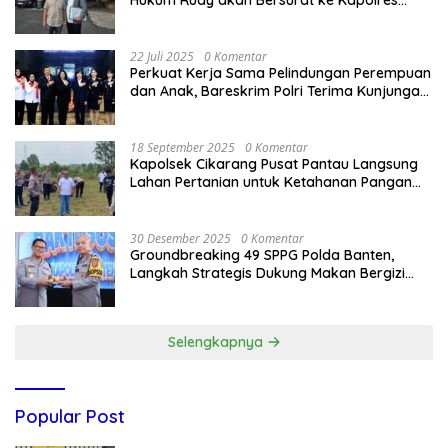
Hukum Rudy akan Bersurat ke Kapolres
Bandung Kota .
22 Juli 2025
0 Komentar
Perkuat Kerja Sama Pelindungan Perempuan
dan Anak, Bareskrim Polri Terima Kunjungan
Delegasi Kepolisian nasional Korea Selatan
18 September 2025
0 Komentar
Kapolsek Cikarang Pusat Pantau Langsung
Lahan Pertanian untuk Ketahanan Pangan
Nasional
30 Desember 2025
0 Komentar
Groundbreaking 49 SPPG Polda Banten,
Langkah Strategis Dukung Makan Bergizi
Gratis
Selengkapnya
Popular Post