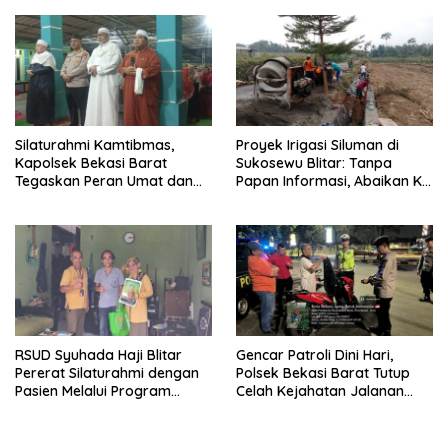
Dugaan Penganiayaan
Pembangunan
Silaturahmi Kamtibmas,
Proyek Irigasi Siluman di
Kapolsek Bekasi Barat
Sukosewu Blitar: Tanpa
Tegaskan Peran Umat dan
Papan Informasi, Abaikan K3,
Keluarga Kunci Jaga
dan Terkesan Lempar
Kondusivitas Wilayah
Tanggung Jawab
RSUD Syuhada Haji Blitar
Gencar Patroli Dini Hari,
Pererat Silaturahmi dengan
Polsek Bekasi Barat Tutup
Pasien Melalui Program
Celah Kejahatan Jalanan
Kunjungan Rumah
dan Ancaman Tawuran