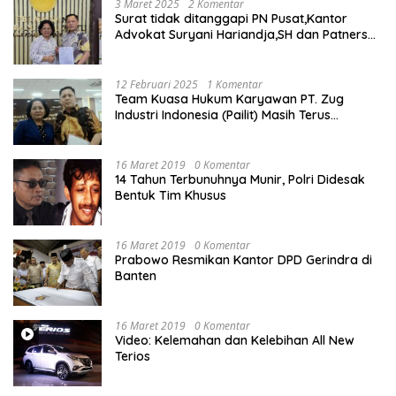
3 Maret 2025
2 Komentar
Surat tidak ditanggapi PN Pusat,Kantor
Advokat Suryani Hariandja,SH dan Patners
Bikin Pengaduan ke Mahkamah Agung RI
12 Februari 2025
1 Komentar
Team Kuasa Hukum Karyawan PT. Zug
Industri Indonesia (Pailit) Masih Terus
Memperjuangkan Hak Karyawan di
Pengadilan Negeri Jakarta Pusat
16 Maret 2019
0 Komentar
14 Tahun Terbunuhnya Munir, Polri Didesak
Bentuk Tim Khusus
16 Maret 2019
0 Komentar
Prabowo Resmikan Kantor DPD Gerindra di
Banten
16 Maret 2019
0 Komentar
Video: Kelemahan dan Kelebihan All New
Terios