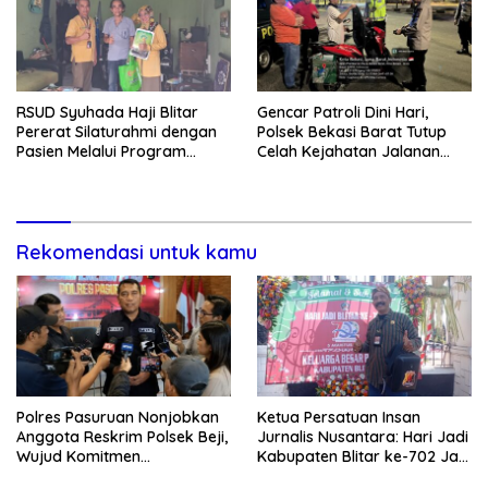
RSUD Syuhada Haji Blitar
Gencar Patroli Dini Hari,
Pererat Silaturahmi dengan
Polsek Bekasi Barat Tutup
Pasien Melalui Program
Celah Kejahatan Jalanan
Kunjungan Rumah
dan Ancaman Tawuran
Rekomendasi untuk kamu
Polres Pasuruan Nonjobkan
Ketua Persatuan Insan
Anggota Reskrim Polsek Beji,
Jurnalis Nusantara: Hari Jadi
Wujud Komitmen
Kabupaten Blitar ke-702 Jadi
Transparansi Penanganan
Momentum Perkuat Sinergi