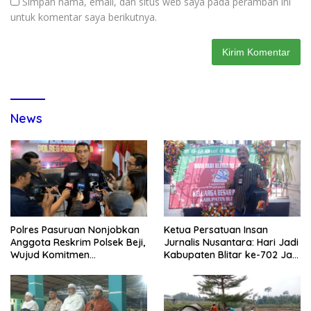
Simpan nama, email, dan situs web saya pada peramban ini
untuk komentar saya berikutnya.
News
Polres Pasuruan Nonjobkan
Ketua Persatuan Insan
Anggota Reskrim Polsek Beji,
Jurnalis Nusantara: Hari Jadi
Wujud Komitmen
Kabupaten Blitar ke-702 Jadi
Transparansi Penanganan
Momentum Perkuat Sinergi
Dugaan Penganiayaan
Pembangunan