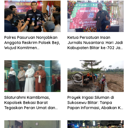
Polres Pasuruan Nonjobkan
Ketua Persatuan Insan
Anggota Reskrim Polsek Beji,
Jurnalis Nusantara: Hari Jadi
Wujud Komitmen
Kabupaten Blitar ke-702 Jadi
Transparansi Penanganan
Momentum Perkuat Sinergi
Dugaan Penganiayaan
Pembangunan
Silaturahmi Kamtibmas,
Proyek Irigasi Siluman di
Kapolsek Bekasi Barat
Sukosewu Blitar: Tanpa
Tegaskan Peran Umat dan
Papan Informasi, Abaikan K3,
Keluarga Kunci Jaga
dan Terkesan Lempar
Kondusivitas Wilayah
Tanggung Jawab