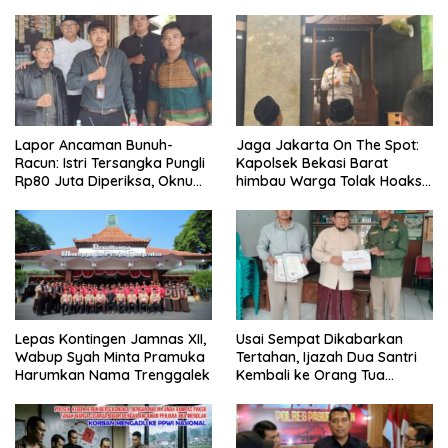
Lansia
Kedunen Desa Bomo
Lapor Ancaman Bunuh-
Jaga Jakarta On The Spot:
Racun: Istri Tersangka Pungli
Kapolsek Bekasi Barat
Rp80 Juta Diperiksa, Oknum
himbau Warga Tolak Hoaks
G Mengaku Utusan Kadis
& Cegah Tawuran Usai
Disdagperin
Sholat Jumat
Usai Sempat Dikabarkan
Lepas Kontingen Jamnas XII,
Tertahan, Ijazah Dua Santri
Wabup Syah Minta Pramuka
Kembali ke Orang Tua
Harumkan Nama Trenggalek
Secara Cuma-cuma