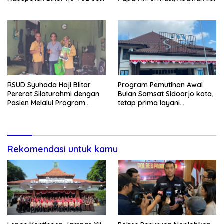
Momentum Perkuat Sinergi
dan Terkesan Lempar
Pembangunan
Tanggung Jawab
RSUD Syuhada Haji Blitar
Program Pemutihan Awal
Pererat Silaturahmi dengan
Bulan Samsat Sidoarjo kota,
Pasien Melalui Program
tetap prima layani
Kunjungan Rumah
masyarakat (CEPAT)
Rekomendasi untuk kamu