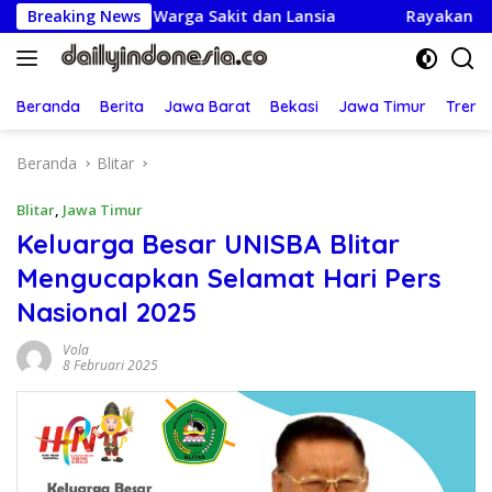
Langsung
unjungi Warga Sakit dan Lansia
Breaking News
Rayakan HUT ke-25,Pa
ke
konten
Beranda
Berita
Jawa Barat
Bekasi
Jawa Timur
Treng
Beranda
Blitar
Blitar
,
Jawa Timur
Keluarga Besar UNISBA Blitar
Mengucapkan Selamat Hari Pers
Nasional 2025
Vola
8 Februari 2025