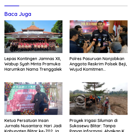
Baca Juga
Lepas Kontingen Jamnas XII,
Polres Pasuruan Nonjobkan
Wabup Syah Minta Pramuka
Anggota Reskrim Polsek Beji,
Harumkan Nama Trenggalek
Wujud Komitmen
Transparansi Penanganan
Dugaan Penganiayaan
Ketua Persatuan Insan
Proyek Irigasi Siluman di
Jurnalis Nusantara: Hari Jadi
Sukosewu Blitar: Tanpa
Kabupaten Blitar ke-702 Jadi
Papan Informasi, Abaikan K3,