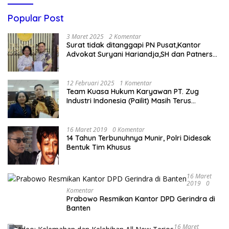
Popular Post
3 Maret 2025
2 Komentar
Surat tidak ditanggapi PN Pusat,Kantor
Advokat Suryani Hariandja,SH dan Patners
Bikin Pengaduan ke Mahkamah Agung RI
12 Februari 2025
1 Komentar
Team Kuasa Hukum Karyawan PT. Zug
Industri Indonesia (Pailit) Masih Terus
Memperjuangkan Hak Karyawan di
Pengadilan Negeri Jakarta Pusat
16 Maret 2019
0 Komentar
14 Tahun Terbunuhnya Munir, Polri Didesak
Bentuk Tim Khusus
16 Maret
2019
0
Komentar
Prabowo Resmikan Kantor DPD Gerindra di
Banten
16 Maret