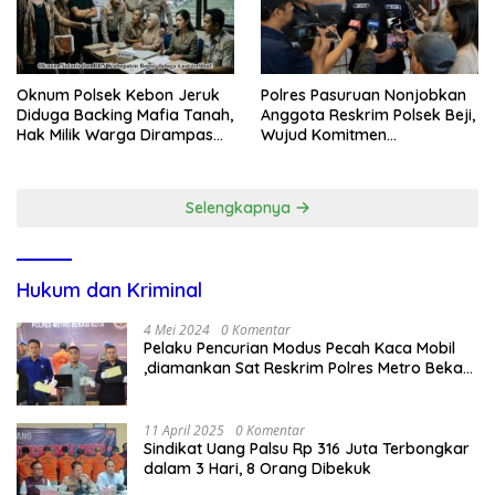
Oknum Polsek Kebon Jeruk
Polres Pasuruan Nonjobkan
Diduga Backing Mafia Tanah,
Anggota Reskrim Polsek Beji,
Hak Milik Warga Dirampas
Wujud Komitmen
Lewat Paksaan
Transparansi Penanganan
Dugaan Penganiayaan
Selengkapnya
Hukum dan Kriminal
4 Mei 2024
0 Komentar
Pelaku Pencurian Modus Pecah Kaca Mobil
,diamankan Sat Reskrim Polres Metro Bekasi
Kota
11 April 2025
0 Komentar
Sindikat Uang Palsu Rp 316 Juta Terbongkar
dalam 3 Hari, 8 Orang Dibekuk