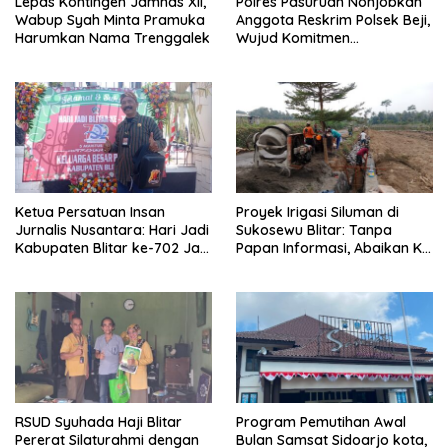
Lepas Kontingen Jamnas XII,
Polres Pasuruan Nonjobkan
Wabup Syah Minta Pramuka
Anggota Reskrim Polsek Beji,
Harumkan Nama Trenggalek
Wujud Komitmen
Transparansi Penanganan
Dugaan Penganiayaan
Ketua Persatuan Insan
Proyek Irigasi Siluman di
Jurnalis Nusantara: Hari Jadi
Sukosewu Blitar: Tanpa
Kabupaten Blitar ke-702 Jadi
Papan Informasi, Abaikan K3,
Momentum Perkuat Sinergi
dan Terkesan Lempar
Pembangunan
Tanggung Jawab
RSUD Syuhada Haji Blitar
Program Pemutihan Awal
Pererat Silaturahmi dengan
Bulan Samsat Sidoarjo kota,