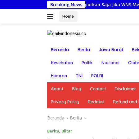
Langsung
Wabup Jembrana: Laporkan Saja Jika WNS Merugikan Masyarak
Breaking News
ke
konten
Home
Beranda
Berita
Jawa Barat
Bek
Kesehatan
Poltik
Nasional
Olah
Hiburan
TNI
POLRI
About
Blog
Contact
Disclaimer
Privacy Policy
Redaksi
Refund and R
Beranda
Berita
Berita
,
Blitar