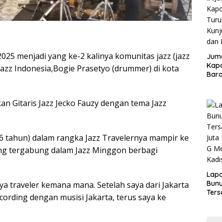
2025 menjadi yang ke-2 kalinya komunitas jazz (jazz
Juma
Kapo
azz Indonesia,Bogie Prasetyo (drummer) di kota
Bara
Kunj
dan 
 Gitaris Jazz Jecko Fauzy dengan tema Jazz
56 tahun) dalam rangka Jazz Travelernya mampir ke
ang tergabung dalam Jazz Minggon berbagi
Lap
Bunu
saya traveler kemana mana. Setelah saya dari Jakarta
Ters
ording dengan musisi Jakarta, terus saya ke
Rp80
Okn
Utus