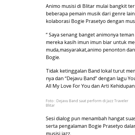
Animo musisi di Blitar mulai bangkit ter
beberapa pemain musik dari genre lain
kolaborasi Bogie Prasetyo dengan musisi
“ Saya senang banget animonya teman t
mereka kasih imun imun biar untuk m
muda,masyarakat,animo penonton dan a
Bogie.
Tidak ketinggalan Band lokal turut me
nya dan “Dejavu Band” dengan lagu You
All My Love For You dan Arti Kehidupan
Foto : Dejavu Band saat perform di Jazz Traveler
Blitar
Sesi dialog pun menambah hangat suas
serta pengalaman Bogie Prasetyo dala
musisi jazz.