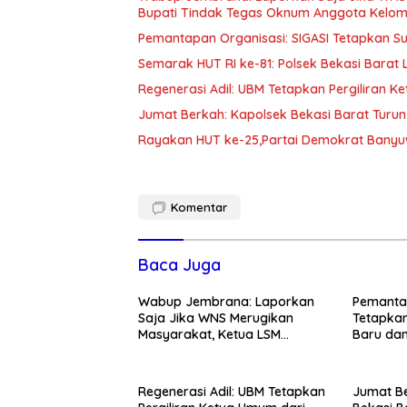
Bupati Tindak Tegas Oknum Anggota Kelom
Pemantapan Organisasi: SIGASI Tetapkan S
Semarak HUT RI ke-81: Polsek Bekasi Bara
Regenerasi Adil: UBM Tetapkan Pergiliran 
Jumat Berkah: Kapolsek Bekasi Barat Turun
Rayakan HUT ke-25,Partai Demokrat Banyu
Komentar
Baca Juga
Wabup Jembrana: Laporkan
Pemantap
Saja Jika WNS Merugikan
Tetapka
Masyarakat, Ketua LSM
Baru dan
Formasi Meminta Bupati
Anggota
Tindak Tegas Oknum Anggota
Kelompok Ahli Pemkab
Regenerasi Adil: UBM Tetapkan
Jumat Be