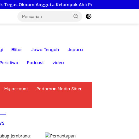
nggota Kelompok Ahli Pemkab
Pemantapan Organisasi:
gi
Blitar
Jawa Tengah
Jepara
Peristiwa
Podcast
video
My account
Pedoman Media Siber
ws