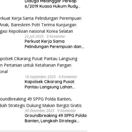
Diduga Melanggar Perkap
6/2019 Kuasa Hukum Rudy
akan Bersurat ke Kapolres
Bandung Kota .
22 Juli 2025
0 Komentar
Perkuat Kerja Sama
Pelindungan Perempuan dan
Anak, Bareskrim Polri Terima
Kunjungan Delegasi Kepolisian
nasional Korea Selatan
18 September 2025
0 Komentar
Kapolsek Cikarang Pusat
Pantau Langsung Lahan
Pertanian untuk Ketahanan
Pangan Nasional
30 Desember 2025
0 Komentar
Groundbreaking 49 SPPG Polda
Banten, Langkah Strategis
Dukung Makan Bergizi Gratis