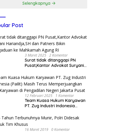
Selengkapnya
ular Post
3 Maret 2025
2 Komentar
Surat tidak ditanggapi PN
Pusat,Kantor Advokat Suryani
Hariandja,SH dan Patners Bikin
Pengaduan ke Mahkamah
Agung RI
12 Februari 2025
1 Komentar
Team Kuasa Hukum Karyawan
PT. Zug Industri Indonesia
(Pailit) Masih Terus
Memperjuangkan Hak
Karyawan di Pengadilan Negeri
Jakarta Pusat
16 Maret 2019
0 Komentar