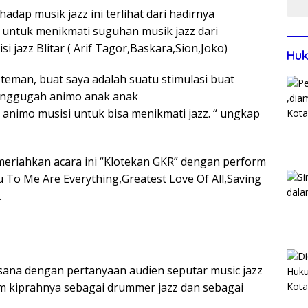
Disd
hadap musik jazz ini terlihat dari hadirnya
 untuk menikmati suguhan musik jazz dari
 jazz Blitar ( Arif Tagor,Baskara,Sion,Joko)
Huk
eman, buat saya adalah suatu stimulasi buat
enggugah animo anak anak
nimo musisi untuk bisa menikmati jazz. “ ungkap
meriahkan acara ini “Klotekan GKR” dengan perform
 To Me Are Everything,Greatest Love Of All,Saving
.
ana dengan pertanyaan audien seputar music jazz
m kiprahnya sebagai drummer jazz dan sebagai