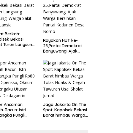
t Berkah:
lsek Bekasi
Rayakan HUT ke-
t Turun Langsung
25,Partai Demokrat
ungi Warga Sakit
Banyuwangi Ajak
Lansia
Warga Bersihkan
Pantai Kedunen Desa
Bomo
or Ancaman
Jaga Jakarta On The
h-Racun: Istri
Spot: Kapolsek Bekasi
angka Pungli
Barat himbau Warga
 Juta Diperiksa,
Tolak Hoaks & Cegah
um G Mengaku
Tawuran Usai Sholat
an Kadis
Jumat