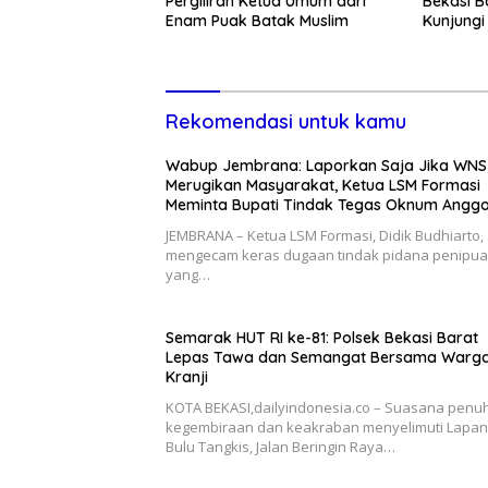
Pergiliran Ketua Umum dari
Bekasi B
Enam Puak Batak Muslim
Kunjungi
Lansia
Rekomendasi untuk kamu
Wabup Jembrana: Laporkan Saja Jika WNS
Merugikan Masyarakat, Ketua LSM Formasi
Meminta Bupati Tindak Tegas Oknum Angg
Kelompok Ahli Pemkab
JEMBRANA – Ketua LSM Formasi, Didik Budhiarto, 
mengecam keras dugaan tindak pidana penipu
yang…
Semarak HUT RI ke-81: Polsek Bekasi Barat
Lepas Tawa dan Semangat Bersama Warg
Kranji
KOTA BEKASI,dailyindonesia.co – Suasana penu
kegembiraan dan keakraban menyelimuti Lapa
Bulu Tangkis, Jalan Beringin Raya…