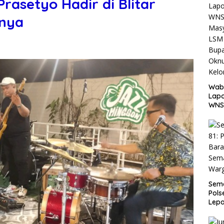
rasetyo Hadir di Blitar
rnya
Wab
Lapo
WNS
Masy
LSM 
Bupa
Okn
Kelo
Pem
Sema
Pols
Lep
Sem
Warg