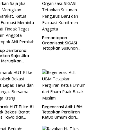
Pemantapan
Organisasi: SIGASI
Tetapkan Susunan
up Jembrana:
Pengurus Baru dan
rkan Saja Jika
Evaluasi Komitmen
 Merugikan
Anggota
arakat, Ketua
Formasi Meminta
ti Tindak Tegas
um Anggota
mpok Ahli
kab
rak HUT RI ke-81:
Regenerasi Adil: UBM
ek Bekasi Barat
Tetapkan Pergiliran
as Tawa dan
Ketua Umum dari
angat Bersama
Enam Puak Batak
a Kranji
Muslim