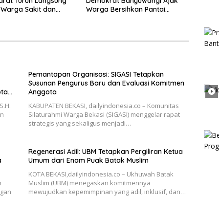
arat Turun Langsung
Demokrat Banyuwangi Ajak
 Warga Sakit dan
Warga Bersihkan Pantai
Kedunen Desa Bomo
Pemantapan Organisasi: SIGASI Tetapkan
Susunan Pengurus Baru dan Evaluasi Komitmen
ota
Anggota
S.H.
KABUPATEN BEKASI, dailyindonesia.co – Komunitas
an
Silaturahmi Warga Bekasi (SIGASI) menggelar rapat
strategis yang sekaligus menjadi…
Regenerasi Adil: UBM Tetapkan Pergiliran Ketua
a
Umum dari Enam Puak Batak Muslim
KOTA BEKASI,dailyindonesia.co – Ukhuwah Batak
h
Muslim (UBM) menegaskan komitmennya
ngan
mewujudkan kepemimpinan yang adil, inklusif, dan…