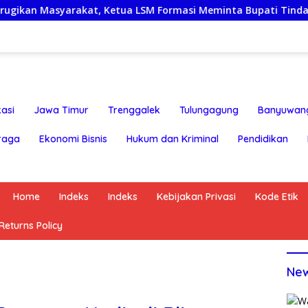
at, Ketua LSM Formasi Meminta Bupati Tindak Tegas Oknum A
asi
Jawa Timur
Trenggalek
Tulungagung
Banyuwan
raga
Ekonomi Bisnis
Hukum dan Kriminal
Pendidikan
Home
Indeks
Indeks
Kebijakan Privasi
Kode Etik
eturns Policy
Ne