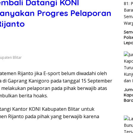
embali Datangi KONI
nanyakan Progres Pelaporan
ijanto
Sema
Pols
Lep
Sem
Warg
upaten Blitar
atemen Rijanto jika E-sport belum diwadahi oleh
ra di Gaprang Kanigoro pada tanggal 15 September
ah melakukan pelaporan pada pihak berwajib atas
Juma
bulkan berita hoaks.
Kapo
Bara
Kunj
atangi Kantor KONI Kabupaten Blitar untuk
dan 
n Rijanto pada pihak yang berwajib karena