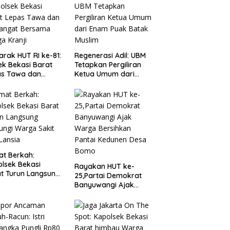
rak HUT RI ke-81:
Regenerasi Adil: UBM
ek Bekasi Barat
Tetapkan Pergiliran
as Tawa dan
Ketua Umum dari
angat Bersama
Enam Puak Batak
a Kranji
Muslim
t Berkah:
lsek Bekasi
Rayakan HUT ke-
t Turun Langsung
25,Partai Demokrat
ungi Warga Sakit
Banyuwangi Ajak
Lansia
Warga Bersihkan
Pantai Kedunen Desa
Bomo