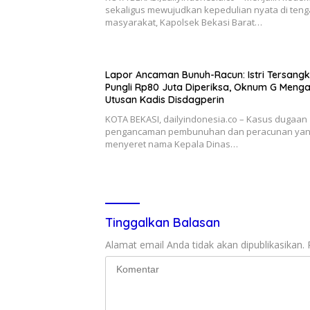
sekaligus mewujudkan kepedulian nyata di ten
masyarakat, Kapolsek Bekasi Barat…
Lapor Ancaman Bunuh-Racun: Istri Tersang
Pungli Rp80 Juta Diperiksa, Oknum G Meng
Utusan Kadis Disdagperin
KOTA BEKASI, dailyindonesia.co – Kasus dugaan
pengancaman pembunuhan dan peracunan ya
menyeret nama Kepala Dinas…
Tinggalkan Balasan
Alamat email Anda tidak akan dipublikasikan.