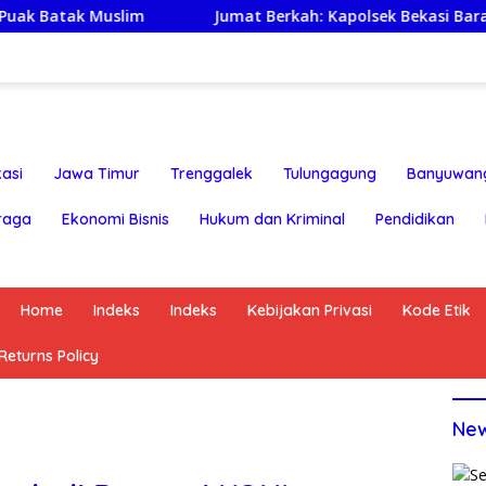
 Muslim
Jumat Berkah: Kapolsek Bekasi Barat Turun La
asi
Jawa Timur
Trenggalek
Tulungagung
Banyuwan
raga
Ekonomi Bisnis
Hukum dan Kriminal
Pendidikan
Home
Indeks
Indeks
Kebijakan Privasi
Kode Etik
eturns Policy
Ne