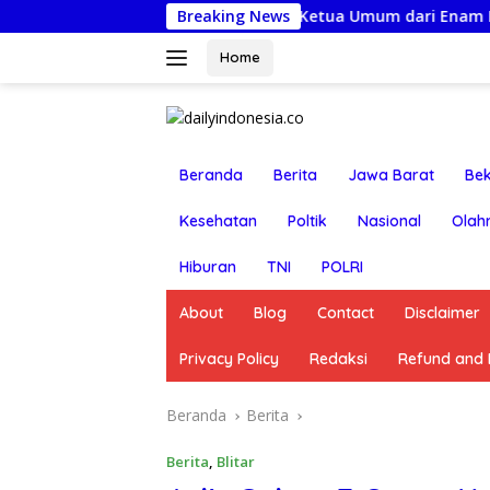
Langsung
il: UBM Tetapkan Pergiliran Ketua Umum dari Enam Puak Batak
Breaking News
ke
konten
Home
Beranda
Berita
Jawa Barat
Bek
Kesehatan
Poltik
Nasional
Olah
Hiburan
TNI
POLRI
About
Blog
Contact
Disclaimer
Privacy Policy
Redaksi
Refund and R
Beranda
Berita
Berita
,
Blitar