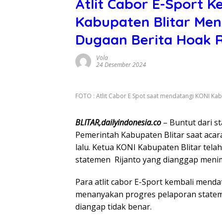
Atlit Cabor E-Sport K
Kabupaten Blitar Me
Dugaan Berita Hoak R
Vola
24 Desember 2024
FOTO : Atlit Cabor E Spot saat mendatangi KONI Kab
BLITAR,dailyindonesia.co
– Buntut dari st
Pemerintah Kabupaten Blitar saat aca
lalu. Ketua KONI Kabupaten Blitar tel
statemen Rijanto yang dianggap menim
Para atlit cabor E-Sport kembali mend
menanyakan progres pelaporan stateme
diangap tidak benar.