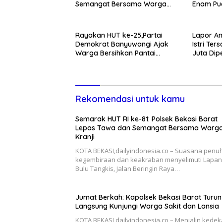
Semangat Bersama Warga
Enam Pu
Kranji
Rayakan HUT ke-25,Partai
Lapor A
Demokrat Banyuwangi Ajak
Istri Te
Warga Bersihkan Pantai
Juta Dip
Kedunen Desa Bomo
Mengaku
Disdagpe
Rekomendasi untuk kamu
Semarak HUT RI ke-81: Polsek Bekasi Barat
Lepas Tawa dan Semangat Bersama Warg
Kranji
KOTA BEKASI,dailyindonesia.co – Suasana penu
kegembiraan dan keakraban menyelimuti Lapa
Bulu Tangkis, Jalan Beringin Raya…
Jumat Berkah: Kapolsek Bekasi Barat Turun
Langsung Kunjungi Warga Sakit dan Lansia
KOTA BEKASI,dailyindonesia.co – Menjalin kede