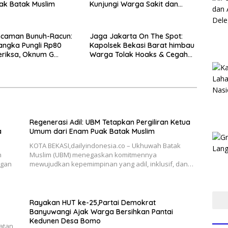
ak Batak Muslim
Kunjungi Warga Sakit dan
Lansia
ncaman Bunuh-Racun:
Jaga Jakarta On The Spot:
rsangka Pungli Rp80
Kapolsek Bekasi Barat himbau
eriksa, Oknum G
Warga Tolak Hoaks & Cegah
 Utusan Kadis
Tawuran Usai Sholat Jumat
rin
Regenerasi Adil: UBM Tetapkan Pergiliran Ketua
a
Umum dari Enam Puak Batak Muslim
KOTA BEKASI,dailyindonesia.co – Ukhuwah Batak
h
Muslim (UBM) menegaskan komitmennya
ngan
mewujudkan kepemimpinan yang adil, inklusif, dan…
Rayakan HUT ke-25,Partai Demokrat
Banyuwangi Ajak Warga Bersihkan Pantai
Kedunen Desa Bomo
katan