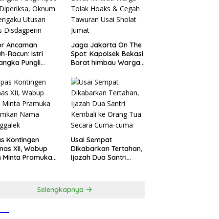
or Ancaman
Jaga Jakarta On The
h-Racun: Istri
Spot: Kapolsek Bekasi
angka Pungli
Barat himbau Warga
 Juta Diperiksa,
Tolak Hoaks & Cegah
um G Mengaku
Tawuran Usai Sholat
an Kadis
Jumat
agperin
s Kontingen
Usai Sempat
as XII, Wabup
Dikabarkan Tertahan,
 Minta Pramuka
Ijazah Dua Santri
umkan Nama
Kembali ke Orang Tua
ggalek
Secara Cuma-cuma
Selengkapnya