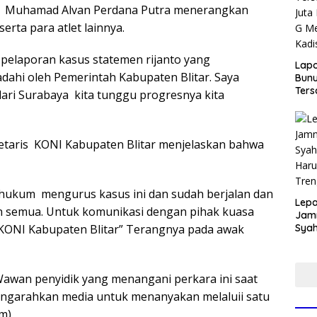
ar Muhamad Alvan Perdana Putra menerangkan
rta para atlet lainnya.
pelaporan kasus statemen rijanto yang
Lap
ahi oleh Pemerintah Kabupaten Blitar. Saya
Bunu
Ters
ari Surabaya kita tunggu progresnya kita
Rp80
Okn
Utus
Disd
retaris KONI Kabupaten Blitar menjelaskan bahwa
 hukum mengurus kasus ini dan sudah berjalan dan
Lepa
n semua. Untuk komunikasi dengan pihak kuasa
Jamn
ONI Kabupaten Blitar” Terangnya pada awak
Syah
Har
Tren
 Wawan penyidik yang menangani perkara ini saat
engarahkan media untuk menanyakan melaluii satu
im)