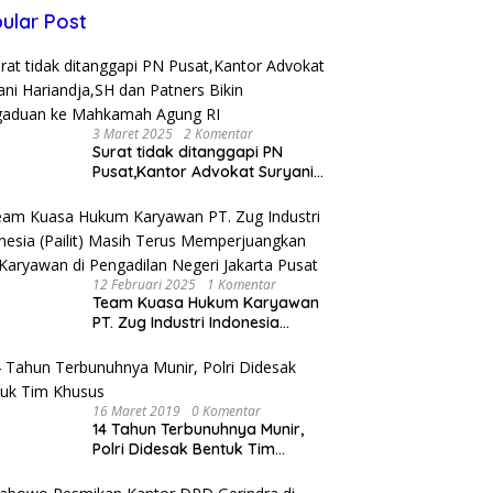
ular Post
3 Maret 2025
2 Komentar
Surat tidak ditanggapi PN
Pusat,Kantor Advokat Suryani
Hariandja,SH dan Patners Bikin
Pengaduan ke Mahkamah
Agung RI
12 Februari 2025
1 Komentar
Team Kuasa Hukum Karyawan
PT. Zug Industri Indonesia
(Pailit) Masih Terus
Memperjuangkan Hak
Karyawan di Pengadilan Negeri
Jakarta Pusat
16 Maret 2019
0 Komentar
14 Tahun Terbunuhnya Munir,
Polri Didesak Bentuk Tim
Khusus