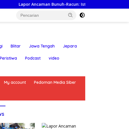
Ancaman Bunuh-Racun: Istri Tersangka Pungli Rp80 Juta Diper
gi
Blitar
Jawa Tengah
Jepara
Peristiwa
Podcast
video
My account
Pedoman Media Siber
ws