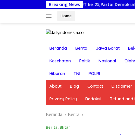
Langsung
Rayakan HUT ke-25,Partai Demokrat Banyuwangi Aj
Breaking News
ke
konten
Home
Beranda
Berita
Jawa Barat
Bek
Kesehatan
Poltik
Nasional
Olah
Hiburan
TNI
POLRI
About
Blog
Contact
Disclaimer
Privacy Policy
Redaksi
Refund and R
Beranda
Berita
Berita
,
Blitar