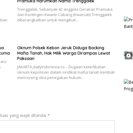
Pramuka Harumkan Nama Trenggalek
Trenggalek, Sebanyak 42 anggota Gerakan Pramuka
dari Kontingen Kwartir Cabang (Kwarcab) Trenggalek
iban
diberangkatkan untuk mengikuti…
ua
Oknum Polsek Kebon Jeruk Diduga Backing
-cuma
Mafia Tanah, Hak Milik Warga Dirampas Lewat
Paksaan
haru
.
JAKARTA,dailyindonesia.co – Dugaan keterlibatan
oknum kepolisian dalam sindikat mafia tanah kembali
mencoreng citra penegakan hukum…
Ruas yang wajib ditandai
*