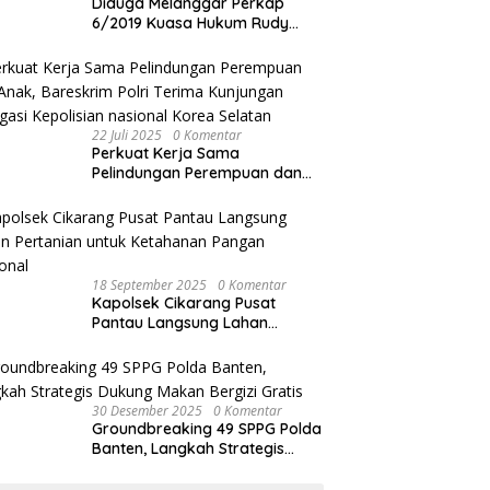
Diduga Melanggar Perkap
6/2019 Kuasa Hukum Rudy
akan Bersurat ke Kapolres
Bandung Kota .
22 Juli 2025
0 Komentar
Perkuat Kerja Sama
Pelindungan Perempuan dan
Anak, Bareskrim Polri Terima
Kunjungan Delegasi Kepolisian
nasional Korea Selatan
18 September 2025
0 Komentar
Kapolsek Cikarang Pusat
Pantau Langsung Lahan
Pertanian untuk Ketahanan
Pangan Nasional
30 Desember 2025
0 Komentar
Groundbreaking 49 SPPG Polda
Banten, Langkah Strategis
Dukung Makan Bergizi Gratis