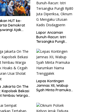
akan HUT ke-
artai Demokrat
yuwangi Ajak
Lapor Ancaman
ga Bersihkan
Bunuh-Racun: Istri
ai Kedunen Desa
Tersangka Pungli
o
Rp80 Juta Diperiksa,
Oknum G Mengaku
Utusan Kadis
Disdagperin
Lepas Kontingen
Jamnas XII, Wabup
 Jakarta On The
Syah Minta Pramuka
: Kapolsek Bekasi
Harumkan Nama
at himbau Warga
Trenggalek
k Hoaks & Cegah
ran Usai Sholat
at