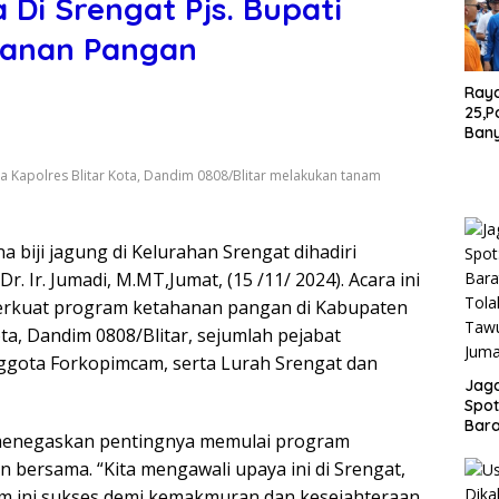
Di Srengat Pjs. Bupati
hanan Pangan
Ray
25,P
Ban
War
Pant
sama Kapolres Blitar Kota, Dandim 0808/Blitar melakukan tanam
Bom
 biji jagung di Kelurahan Srengat dihadiri
Dr. Ir. Jumadi, M.MT,Jumat, (15 /11/ 2024). Acara ini
rkuat program ketahanan pangan di Kabupaten
ota, Dandim 0808/Blitar, sejumlah pejabat
ggota Forkopimcam, serta Lurah Srengat dan
Jaga
Spot
Bar
a menegaskan pentingnya memulai program
Tola
Tawu
bersama. “Kita mengawali upaya ini di Srengat,
Jum
m ini sukses demi kemakmuran dan kesejahteraan