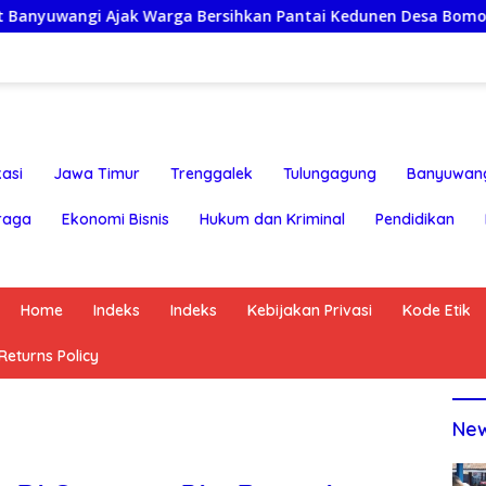
ak Warga Bersihkan Pantai Kedunen Desa Bomo
Lapor 
asi
Jawa Timur
Trenggalek
Tulungagung
Banyuwan
raga
Ekonomi Bisnis
Hukum dan Kriminal
Pendidikan
Home
Indeks
Indeks
Kebijakan Privasi
Kode Etik
eturns Policy
Ne