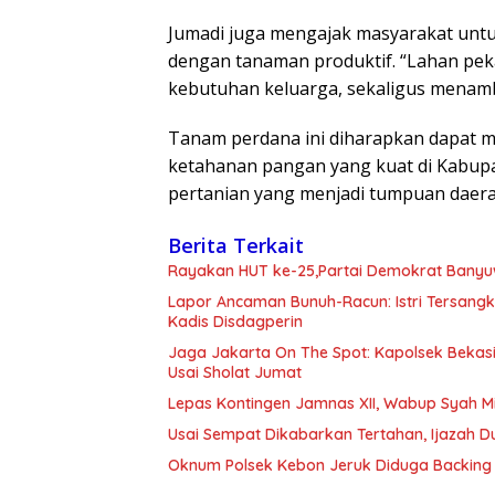
Jumadi juga mengajak masyarakat un
dengan tanaman produktif. “Lahan pe
kebutuhan keluarga, sekaligus menam
Tanam perdana ini diharapkan dapat m
ketahanan pangan yang kuat di Kabupa
pertanian yang menjadi tumpuan daera
Berita Terkait
Rayakan HUT ke-25,Partai Demokrat Banyu
Lapor Ancaman Bunuh-Racun: Istri Tersang
Kadis Disdagperin
Jaga Jakarta On The Spot: Kapolsek Beka
Usai Sholat Jumat
Lepas Kontingen Jamnas XII, Wabup Syah 
Usai Sempat Dikabarkan Tertahan, Ijazah 
Oknum Polsek Kebon Jeruk Diduga Backing 