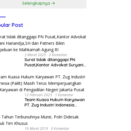
Selengkapnya
ular Post
3 Maret 2025
2 Komentar
Surat tidak ditanggapi PN
Pusat,Kantor Advokat Suryani
Hariandja,SH dan Patners Bikin
Pengaduan ke Mahkamah
Agung RI
12 Februari 2025
1 Komentar
Team Kuasa Hukum Karyawan
PT. Zug Industri Indonesia
(Pailit) Masih Terus
Memperjuangkan Hak
Karyawan di Pengadilan Negeri
Jakarta Pusat
16 Maret 2019
0 Komentar