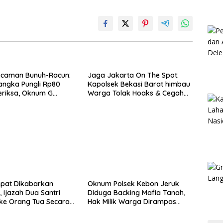
ncaman Bunuh-Racun:
Jaga Jakarta On The Spot:
rsangka Pungli Rp80
Kapolsek Bekasi Barat himbau
eriksa, Oknum G
Warga Tolak Hoaks & Cegah
 Utusan Kadis
Tawuran Usai Sholat Jumat
rin
mpat Dikabarkan
Oknum Polsek Kebon Jeruk
, Ijazah Dua Santri
Diduga Backing Mafia Tanah,
ke Orang Tua Secara
Hak Milik Warga Dirampas
uma
Lewat Paksaan