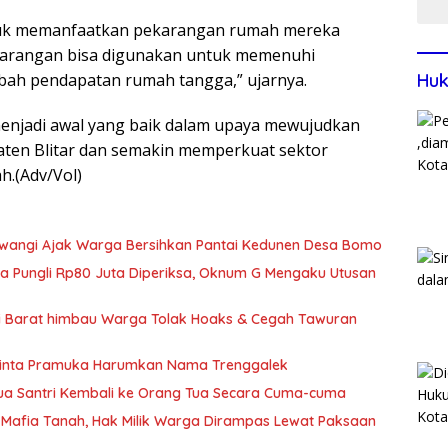
Pen
tuk memanfaatkan pekarangan rumah mereka
karangan bisa digunakan untuk memenuhi
bah pendapatan rumah tangga,” ujarnya.
Huk
enjadi awal yang baik dalam upaya mewujudkan
ten Blitar dan semakin memperkuat sektor
h.(Adv/Vol)
wangi Ajak Warga Bersihkan Pantai Kedunen Desa Bomo
ka Pungli Rp80 Juta Diperiksa, Oknum G Mengaku Utusan
si Barat himbau Warga Tolak Hoaks & Cegah Tawuran
Minta Pramuka Harumkan Nama Trenggalek
Dua Santri Kembali ke Orang Tua Secara Cuma-cuma
Mafia Tanah, Hak Milik Warga Dirampas Lewat Paksaan