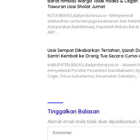
Barat himbau Warga Tolak Hoaks & Cegah
Tawuran Usai Sholat Jumat
KOTA BEKASI,dailyindonesia.co– Mempererat
silaturahmi serta menjaga keamanan dan ketert
masyarakat (kamtibmas), Kapolsek Bekasi Barat
AKP…
Usai Sempat Dikabarkan Tertahan, Ijazah D
Santri Kembali ke Orang Tua Secara Cuma
KABUPATEN BEKASI,dailyindonesia.co – Momen 
menyelimuti Pondok Pesantren Daruttakwien, Kp
Ceger, Desa Sukadarma, Kecamatan Sukatani,…
Tinggalkan Balasan
Alamat email Anda tidak akan dipublikasikan.