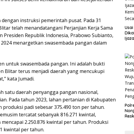
n dengan instruksi pemerintah pusat. Pada 31
litar telah menandatangani Perjanjian Kerja Sama
Usai
Dika
n Presiden Republik Indonesia, Prabowo Subianto,
Ijaz
er 2024 menargetkan swasembada pangan dalam
Kemb
Sec
n untuk swasembada pangan. Ini adalah bukti
n Blitar terus menjadi daerah yang mencukupi
” kata Jumadi.
ah satu daerah penyangga pangan nasional,
nian. Pada tahun 2023, lahan pertanian di Kabupaten
Polr
 produksi padi sebesar 375.490 ton per tahun.
Non
semusim tercatat sebanyak 816.271 kwintal,
Resk
mencapai 2.250.876 kwintal per tahun. Produksi
Wuj
Tran
 kwintal per tahun.
Pen