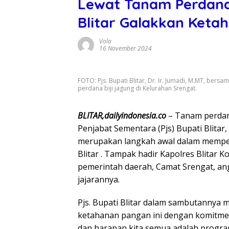
Lewat Tanam Perdana 
Blitar Galakkan Keta
Vola
16 November 2024
FOTO: Pjs. Bupati Blitar, Dr. Ir. Jumadi, M.MT, ber
perdana biji jagung di Kelurahan Srengat.
BLITAR,dailyindonesia.co
– Tanam perdana
Penjabat Sementara (Pjs) Bupati Blitar, 
merupakan langkah awal dalam mempe
Blitar . Tampak hadir Kapolres Blitar K
pemerintah daerah, Camat Srengat, an
jajarannya.
Pjs. Bupati Blitar dalam sambutanny
ketahanan pangan ini dengan komitmen 
dan harapan kita semua adalah progra