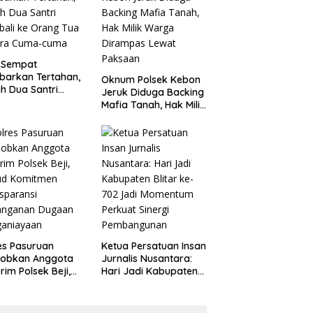
 Sempat
barkan Tertahan,
Oknum Polsek Kebon
ah Dua Santri
Jeruk Diduga Backing
ali ke Orang Tua
Mafia Tanah, Hak Milik
ara Cuma-cuma
Warga Dirampas
Lewat Paksaan
es Pasuruan
Ketua Persatuan Insan
jobkan Anggota
Jurnalis Nusantara:
rim Polsek Beji,
Hari Jadi Kabupaten
ud Komitmen
Blitar ke-702 Jadi
sparansi
Momentum Perkuat
anganan Dugaan
Sinergi Pembangunan