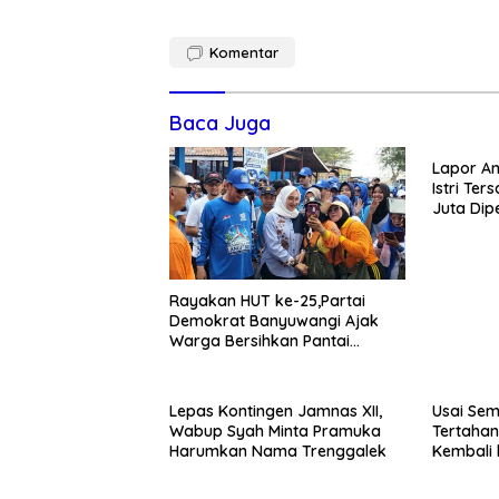
Komentar
Baca Juga
Lapor A
Istri Te
Juta Dip
Mengaku
Disdagpe
Rayakan HUT ke-25,Partai
Demokrat Banyuwangi Ajak
Warga Bersihkan Pantai
Kedunen Desa Bomo
Lepas Kontingen Jamnas XII,
Usai Se
Wabup Syah Minta Pramuka
Tertahan
Harumkan Nama Trenggalek
Kembali 
Cuma-c