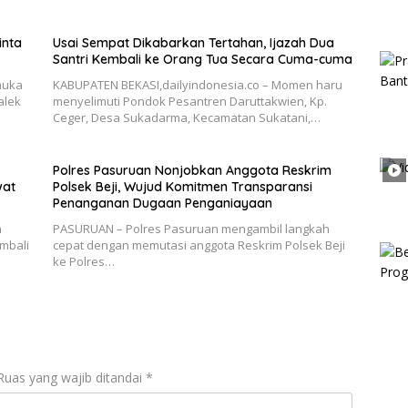
inta
Usai Sempat Dikabarkan Tertahan, Ijazah Dua
Santri Kembali ke Orang Tua Secara Cuma-cuma
muka
KABUPATEN BEKASI,dailyindonesia.co – Momen haru
alek
menyelimuti Pondok Pesantren Daruttakwien, Kp.
Ceger, Desa Sukadarma, Kecamatan Sukatani,…
Polres Pasuruan Nonjobkan Anggota Reskrim
wat
Polsek Beji, Wujud Komitmen Transparansi
Penanganan Dugaan Penganiayaan
n
PASURUAN – Polres Pasuruan mengambil langkah
mbali
cepat dengan memutasi anggota Reskrim Polsek Beji
ke Polres…
Ruas yang wajib ditandai
*