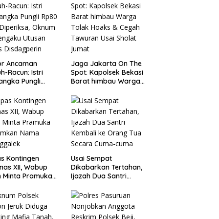
or Ancaman
Jaga Jakarta On The
h-Racun: Istri
Spot: Kapolsek Bekasi
angka Pungli
Barat himbau Warga
 Juta Diperiksa,
Tolak Hoaks & Cegah
um G Mengaku
Tawuran Usai Sholat
an Kadis
Jumat
agperin
s Kontingen
Usai Sempat
as XII, Wabup
Dikabarkan Tertahan,
 Minta Pramuka
Ijazah Dua Santri
umkan Nama
Kembali ke Orang Tua
ggalek
Secara Cuma-cuma