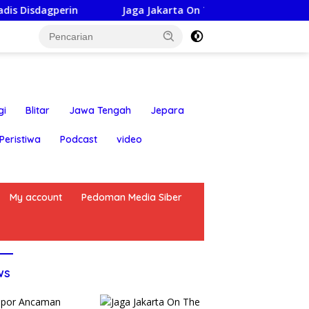
n
Jaga Jakarta On The Spot: Kapolsek Bekasi Barat h
gi
Blitar
Jawa Tengah
Jepara
Peristiwa
Podcast
video
My account
Pedoman Media Siber
ws