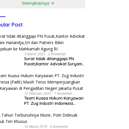
Selengkapnya
ular Post
3 Maret 2025
2 Komentar
Surat tidak ditanggapi PN
Pusat,Kantor Advokat Suryani
Hariandja,SH dan Patners Bikin
Pengaduan ke Mahkamah
Agung RI
12 Februari 2025
1 Komentar
Team Kuasa Hukum Karyawan
PT. Zug Industri Indonesia
(Pailit) Masih Terus
Memperjuangkan Hak
Karyawan di Pengadilan Negeri
Jakarta Pusat
16 Maret 2019
0 Komentar