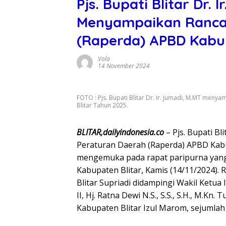
Pjs. Bupati Blitar Dr. 
Menyampaikan Ranca
(Raperda) APBD Kabu
Vola
14 November 2024
FOTO : Pjs. Bupati Blitar Dr. Ir. Jumadi, M.MT me
Blitar Tahun 2025.
BLITAR,dailyindonesia.co
– Pjs. Bupati B
Peraturan Daerah (Raperda) APBD Kabu
mengemuka pada rapat paripurna yang
Kabupaten Blitar, Kamis (14/11/2024).
Blitar Supriadi didampingi Wakil Ketua 
II, Hj. Ratna Dewi N.S., S.S., S.H., M.Kn
Kabupaten Blitar Izul Marom, sejumla