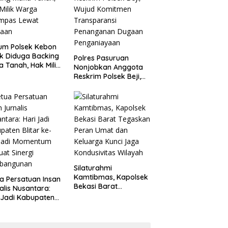
um Polsek Kebon
k Diduga Backing
Polres Pasuruan
a Tanah, Hak Milik
Nonjobkan Anggota
ga Dirampas
Reskrim Polsek Beji,
at Paksaan
Wujud Komitmen
Transparansi
Penanganan Dugaan
Penganiayaan
Silaturahmi
Kamtibmas, Kapolsek
a Persatuan Insan
Bekasi Barat
alis Nusantara:
Tegaskan Peran Umat
 Jadi Kabupaten
dan Keluarga Kunci
ar ke-702 Jadi
Jaga Kondusivitas
entum Perkuat
Wilayah
ergi Pembangunan