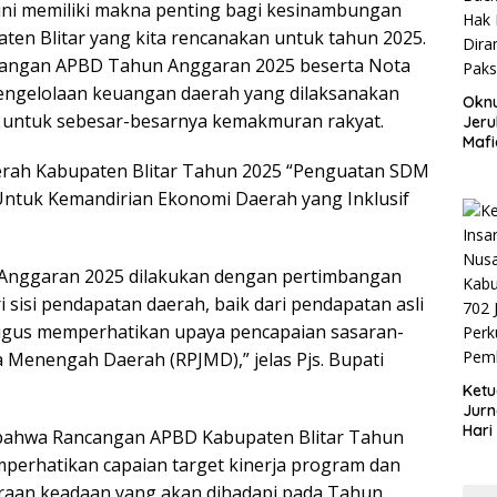
i ini memiliki makna penting bagi kesinambungan
en Blitar yang kita rencanakan untuk tahun 2025.
ncangan APBD Tahun Anggaran 2025 beserta Nota
ngelolaan keuangan daerah yang dilaksanakan
Okn
 untuk sebesar-besarnya kemakmuran rakyat.
Jeru
Mafi
War
rah Kabupaten Blitar Tahun 2025 “Penguatan SDM
Lew
ntuk Kemandirian Ekonomi Daerah yang Inklusif
nggaran 2025 dilakukan dengan pertimbangan
 sisi pendapatan daerah, baik dari pendapatan asli
ligus memperhatikan upaya pencapaian sasaran-
Menengah Daerah (RPJMD),” jelas Pjs. Bupati
Ketu
Jurn
Hari
 bahwa Rancangan APBD Kabupaten Blitar Tahun
Blit
perhatikan capaian target kinerja program dan
Mom
kiraan keadaan yang akan dihadapi pada Tahun
Sin