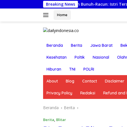
Langsung
Lapor Ancaman Bunuh-Racun: Istri Tersangka Pungli 
Breaking News
ke
konten
Home
Beranda
Berita
Jawa Barat
Bek
Kesehatan
Poltik
Nasional
Olah
Hiburan
TNI
POLRI
About
Blog
Contact
Disclaimer
Privacy Policy
Redaksi
Refund and R
Beranda
Berita
Berita
,
Blitar