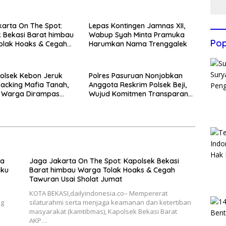
arta On The Spot:
Lepas Kontingen Jamnas XII,
 Bekasi Barat himbau
Wabup Syah Minta Pramuka
Pop
olak Hoaks & Cegah
Harumkan Nama Trenggalek
Usai Sholat Jumat
olsek Kebon Jeruk
Polres Pasuruan Nonjobkan
acking Mafia Tanah,
Anggota Reskrim Polsek Beji,
k Warga Dirampas
Wujud Komitmen Transparansi
aksaan
Penanganan Dugaan
Penganiayaan
ka
Jaga Jakarta On The Spot: Kapolsek Bekasi
aku
Barat himbau Warga Tolak Hoaks & Cegah
Tawuran Usai Sholat Jumat
KOTA BEKASI,dailyindonesia.co– Mempererat
ng
silaturahmi serta menjaga keamanan dan ketertiban
masyarakat (kamtibmas), Kapolsek Bekasi Barat
AKP…