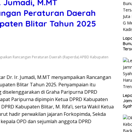
Ir. Jumadi, M.MT
ngan Peraturan Daerah
paten Blitar Tahun 2025
Lap
Bunu
Ters
Rp80
nyampaikan Rancangan Peraturan Daerah (Raperda) APBD Kabupaten
Okn
Utus
Disd
litar Dr. Ir. Jumadi, M.MT menyampaikan Rancangan
paten Blitar Tahun 2025. Penyampaian itu
 diselenggarakan di Graha Paripurna DPRD
Lepa
 Rapat Paripurna dipimpin Ketua DPRD Kabupaten
Jamn
I DPRD Kabupaten Blitar, M. Rifa’i, serta Wakil Ketua
Syah
Har
. Turut hadir perwakilan jajaran Forkopimda, Sekda
Tren
h kepala OPD dan sejumlah anggota DPRD