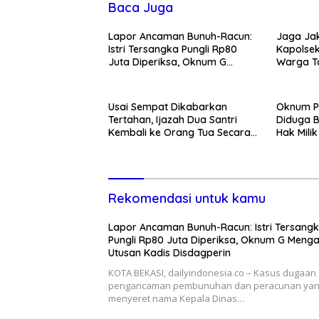
Baca Juga
Lapor Ancaman Bunuh-Racun:
Jaga Jak
Istri Tersangka Pungli Rp80
Kapolsek
Juta Diperiksa, Oknum G
Warga T
Mengaku Utusan Kadis
Tawuran 
Disdagperin
Usai Sempat Dikabarkan
Oknum P
Tertahan, Ijazah Dua Santri
Diduga B
Kembali ke Orang Tua Secara
Hak Mili
Cuma-cuma
Lewat P
Rekomendasi untuk kamu
Lapor Ancaman Bunuh-Racun: Istri Tersang
Pungli Rp80 Juta Diperiksa, Oknum G Meng
Utusan Kadis Disdagperin
KOTA BEKASI, dailyindonesia.co – Kasus dugaan
pengancaman pembunuhan dan peracunan ya
menyeret nama Kepala Dinas…