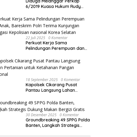
Diduga Melanggar Perkap
6/2019 Kuasa Hukum Rudy
akan Bersurat ke Kapolres
Bandung Kota .
22 Juli 2025
0 Komentar
Perkuat Kerja Sama
Pelindungan Perempuan dan
Anak, Bareskrim Polri Terima
Kunjungan Delegasi Kepolisian
nasional Korea Selatan
18 September 2025
0 Komentar
Kapolsek Cikarang Pusat
Pantau Langsung Lahan
Pertanian untuk Ketahanan
Pangan Nasional
30 Desember 2025
0 Komentar
Groundbreaking 49 SPPG Polda
Banten, Langkah Strategis
Dukung Makan Bergizi Gratis