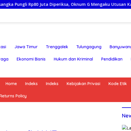
Rp80 Juta Diperiksa, Oknum G Mengaku Utusan Kadis Disdagperi
asi
Jawa Timur
Trenggalek
Tulungagung
Banyuwan
raga
Ekonomi Bisnis
Hukum dan Kriminal
Pendidikan
Home
Indeks
Indeks
Kebijakan Privasi
Kode Etik
eturns Policy
Ne