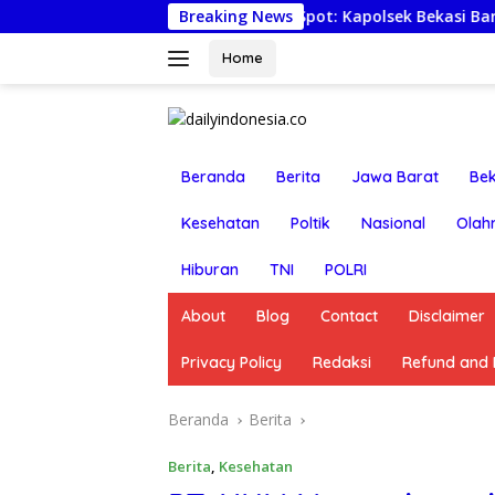
Langsung
Jaga Jakarta On The Spot: Kapolsek Bekasi Barat himba
Breaking News
ke
konten
Home
Beranda
Berita
Jawa Barat
Bek
Kesehatan
Poltik
Nasional
Olah
Hiburan
TNI
POLRI
About
Blog
Contact
Disclaimer
Privacy Policy
Redaksi
Refund and R
Beranda
Berita
Berita
,
Kesehatan