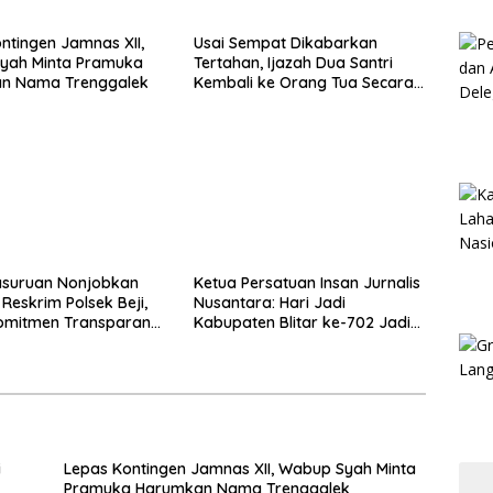
ntingen Jamnas XII,
Usai Sempat Dikabarkan
yah Minta Pramuka
Tertahan, Ijazah Dua Santri
n Nama Trenggalek
Kembali ke Orang Tua Secara
Cuma-cuma
asuruan Nonjobkan
Ketua Persatuan Insan Jurnalis
Reskrim Polsek Beji,
Nusantara: Hari Jadi
omitmen Transparansi
Kabupaten Blitar ke-702 Jadi
nan Dugaan
Momentum Perkuat Sinergi
ayaan
Pembangunan
i
Lepas Kontingen Jamnas XII, Wabup Syah Minta
Pramuka Harumkan Nama Trenggalek