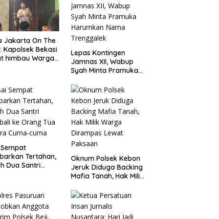
 Jakarta On The
: Kapolsek Bekasi
Lepas Kontingen
at himbau Warga
Jamnas XII, Wabup
k Hoaks & Cegah
Syah Minta Pramuka
ran Usai Sholat
Harumkan Nama
at
Trenggalek
 Sempat
barkan Tertahan,
Oknum Polsek Kebon
ah Dua Santri
Jeruk Diduga Backing
ali ke Orang Tua
Mafia Tanah, Hak Milik
ara Cuma-cuma
Warga Dirampas
Lewat Paksaan