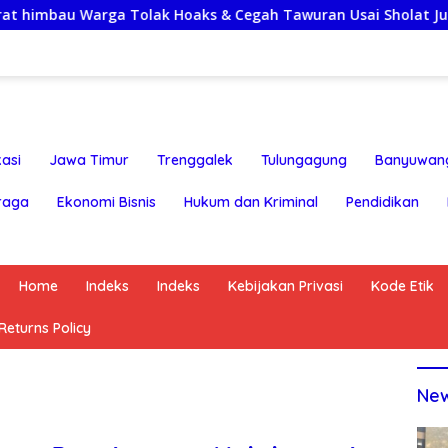
u Warga Tolak Hoaks & Cegah Tawuran Usai Sholat Jumat
asi
Jawa Timur
Trenggalek
Tulungagung
Banyuwan
raga
Ekonomi Bisnis
Hukum dan Kriminal
Pendidikan
Home
Indeks
Indeks
Kebijakan Privasi
Kode Etik
eturns Policy
Ne