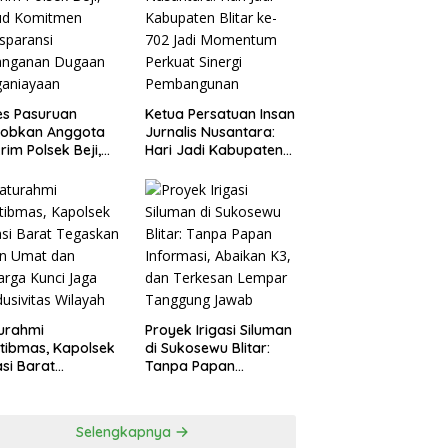
es Pasuruan
Ketua Persatuan Insan
jobkan Anggota
Jurnalis Nusantara:
rim Polsek Beji,
Hari Jadi Kabupaten
ud Komitmen
Blitar ke-702 Jadi
sparansi
Momentum Perkuat
anganan Dugaan
Sinergi Pembangunan
ganiayaan
turahmi
Proyek Irigasi Siluman
tibmas, Kapolsek
di Sukosewu Blitar:
si Barat
Tanpa Papan
askan Peran Umat
Informasi, Abaikan K3,
Keluarga Kunci
dan Terkesan Lempar
 Kondusivitas
Tanggung Jawab
Selengkapnya
yah