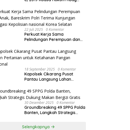
akan Bersurat ke Kapolres
Bandung Kota .
22 Juli 2025
0 Komentar
Perkuat Kerja Sama
Pelindungan Perempuan dan
Anak, Bareskrim Polri Terima
Kunjungan Delegasi Kepolisian
nasional Korea Selatan
18 September 2025
0 Komentar
Kapolsek Cikarang Pusat
Pantau Langsung Lahan
Pertanian untuk Ketahanan
Pangan Nasional
30 Desember 2025
0 Komentar
Groundbreaking 49 SPPG Polda
Banten, Langkah Strategis
Dukung Makan Bergizi Gratis
Selengkapnya