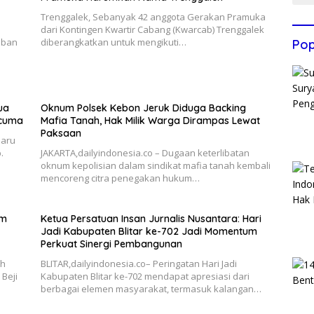
Trenggalek, Sebanyak 42 anggota Gerakan Pramuka
dari Kontingen Kwartir Cabang (Kwarcab) Trenggalek
iban
diberangkatkan untuk mengikuti…
Pop
ua
Oknum Polsek Kebon Jeruk Diduga Backing
-cuma
Mafia Tanah, Hak Milik Warga Dirampas Lewat
Paksaan
haru
.
JAKARTA,dailyindonesia.co – Dugaan keterlibatan
oknum kepolisian dalam sindikat mafia tanah kembali
mencoreng citra penegakan hukum…
im
Ketua Persatuan Insan Jurnalis Nusantara: Hari
Jadi Kabupaten Blitar ke-702 Jadi Momentum
Perkuat Sinergi Pembangunan
ah
BLITAR,dailyindonesia.co– Peringatan Hari Jadi
Beji
Kabupaten Blitar ke-702 mendapat apresiasi dari
berbagai elemen masyarakat, termasuk kalangan…