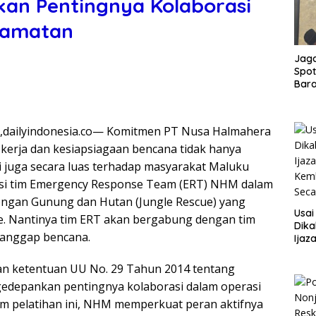
an Pentingnya Kolaborasi
lamatan
Jaga
Spot
Bar
Tola
Tawu
Jum
dailyindonesia.co— Komitmen PT Nusa Halmahera
kerja dan kesiapsiagaan bencana tidak hanya
i juga secara luas terhadap masyarakat Maluku
ipasi tim Emergency Response Team (ERT) NHM dalam
longan Gunung dan Hutan (Jungle Rescue) yang
Usai
e. Nantinya tim ERT akan bergabung dengan tim
Dika
tanggap bencana.
Ijaz
Kemb
Sec
gan ketentuan UU No. 29 Tahun 2014 tentang
edepankan pentingnya kolaborasi dalam operasi
am pelatihan ini, NHM memperkuat peran aktifnya