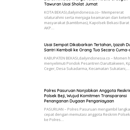
Tawuran Usai Sholat Jumat
KOTA BEKASI,dailyindonesia.co– Mempererat
silaturahmi serta menjaga keamanan dan ketert
masyarakat (kamtibmas), Kapolsek Bekasi Barat
AKP…
Usai Sempat Dikabarkan Tertahan, Ijazah D
Santri Kembali ke Orang Tua Secara Cuma
KABUPATEN BEKASI,dailyindonesia.co – Momen 
menyelimuti Pondok Pesantren Daruttakwien, Kp
Ceger, Desa Sukadarma, Kecamatan Sukatani,…
Polres Pasuruan Nonjobkan Anggota Reskr
Polsek Beji, Wujud Komitmen Transparansi
Penanganan Dugaan Penganiayaan
PASURUAN – Polres Pasuruan mengambil langk
cepat dengan memutasi anggota Reskrim Polsek 
ke Polres…