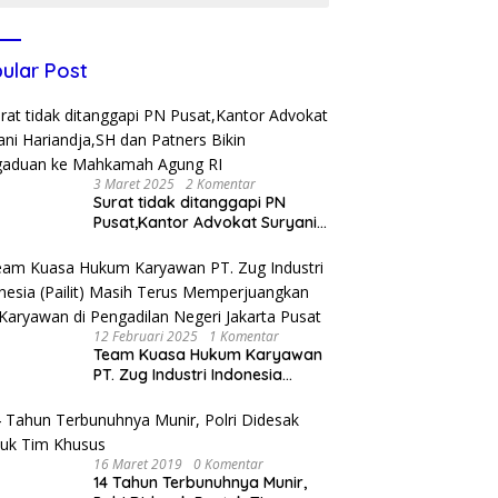
ular Post
3 Maret 2025
2 Komentar
Surat tidak ditanggapi PN
Pusat,Kantor Advokat Suryani
Hariandja,SH dan Patners Bikin
Pengaduan ke Mahkamah
Agung RI
12 Februari 2025
1 Komentar
Team Kuasa Hukum Karyawan
PT. Zug Industri Indonesia
(Pailit) Masih Terus
Memperjuangkan Hak
Karyawan di Pengadilan Negeri
Jakarta Pusat
16 Maret 2019
0 Komentar
14 Tahun Terbunuhnya Munir,