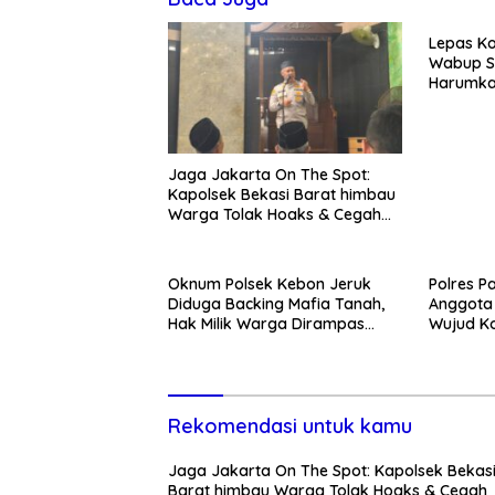
Lepas Ko
Wabup S
Harumka
Jaga Jakarta On The Spot:
Kapolsek Bekasi Barat himbau
Warga Tolak Hoaks & Cegah
Tawuran Usai Sholat Jumat
Oknum Polsek Kebon Jeruk
Polres P
Diduga Backing Mafia Tanah,
Anggota 
Hak Milik Warga Dirampas
Wujud K
Lewat Paksaan
Penanga
Pengani
Rekomendasi untuk kamu
Jaga Jakarta On The Spot: Kapolsek Bekas
Barat himbau Warga Tolak Hoaks & Cegah