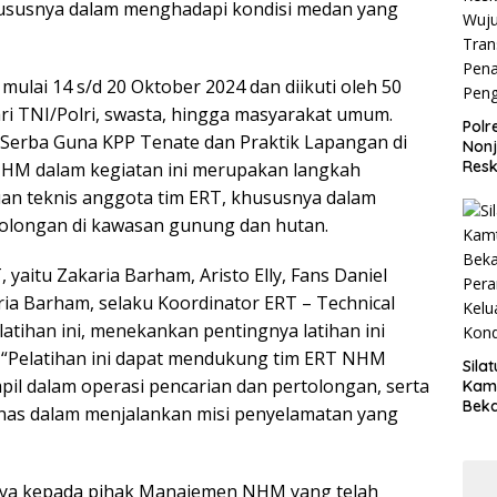
hususnya dalam menghadapi kondisi medan yang
mulai 14 s/d 20 Oktober 2024 dan diikuti oleh 50
dari TNI/Polri, swasta, hingga masyarakat umum.
Polr
g Serba Guna KPP Tenate dan Praktik Lapangan di
Non
Resk
 NHM dalam kegiatan ini merupakan langkah
Wuj
n teknis anggota tim ERT, khususnya dalam
Tran
tolongan di kawasan gunung dan hutan.
Pen
Pen
itu Zakaria Barham, Aristo Elly, Fans Daniel
ia Barham, selaku Koordinator ERT – Technical
tihan ini, menekankan pentingnya latihan ini
 “Pelatihan ini dapat mendukung tim ERT NHM
Sila
pil dalam operasi pencarian dan pertolongan, serta
Kam
Beka
as dalam menjalankan misi penyelamatan yang
Teg
dan 
Jaga
Wila
nya kepada pihak Manajemen NHM yang telah