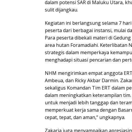
dalam potensi SAR di Maluku Utara, k
sulit dijangkau.
Kegiatan ini berlangsung selama 7 hari 
peserta dari berbagai instansi, mulai 
Para peserta dibekali materi di Gedun
area hutan Foramadiahi. Keterlibatan
strategis dalam memperkaya kemampua
menghadapi situasi pencarian dan per
NHM mengirimkan empat anggota ERT, ya
Ambeua, dan Ricky Akbar Darmin. Zakar
sekaligus Komandan Tim ERT dalam pela
dalam meningkatkan keterampilan tim.
untuk menjadi lebih tanggap dan teram
memperkuat kerja sama dengan Basarn
cepat, tepat, dan aman,” ungkapnya.
Zakaria juga menyampaikan apresiasi