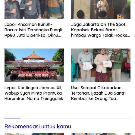
Lapor Ancaman Bunuh-
Jaga Jakarta On The Spot:
Racun: Istri Tersangka Pungli
Kapolsek Bekasi Barat
Rp80 Juta Diperiksa, Oknum
himbau Warga Tolak Hoaks
G Mengaku Utusan Kadis
& Cegah Tawuran Usai
Disdagperin
Sholat Jumat
Lepas Kontingen Jamnas XII,
Usai Sempat Dikabarkan
Wabup Syah Minta Pramuka
Tertahan, Ijazah Dua Santri
Harumkan Nama Trenggalek
Kembali ke Orang Tua
Secara Cuma-cuma
Rekomendasi untuk kamu