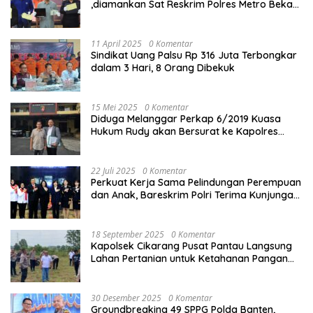
,diamankan Sat Reskrim Polres Metro Bekasi
Kota
11 April 2025
0 Komentar
Sindikat Uang Palsu Rp 316 Juta Terbongkar
dalam 3 Hari, 8 Orang Dibekuk
15 Mei 2025
0 Komentar
Diduga Melanggar Perkap 6/2019 Kuasa
Hukum Rudy akan Bersurat ke Kapolres
Bandung Kota .
22 Juli 2025
0 Komentar
Perkuat Kerja Sama Pelindungan Perempuan
dan Anak, Bareskrim Polri Terima Kunjungan
Delegasi Kepolisian nasional Korea Selatan
18 September 2025
0 Komentar
Kapolsek Cikarang Pusat Pantau Langsung
Lahan Pertanian untuk Ketahanan Pangan
Nasional
30 Desember 2025
0 Komentar
Groundbreaking 49 SPPG Polda Banten,