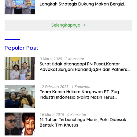
Langkah Strategis Dukung Makan Bergizi
Gratis
Selengkapnya
Popular Post
3 Maret 2025
2 Komentar
Surat tidak ditanggapi PN Pusat,Kantor
Advokat Suryani Hariandja,SH dan Patners
Bikin Pengaduan ke Mahkamah Agung RI
12 Februari 2025
1 Komentar
Team Kuasa Hukum Karyawan PT. Zug
Industri Indonesia (Pailit) Masih Terus
Memperjuangkan Hak Karyawan di
Pengadilan Negeri Jakarta Pusat
16 Maret 2019
0 Komentar
14 Tahun Terbunuhnya Munir, Polri Didesak
Bentuk Tim Khusus