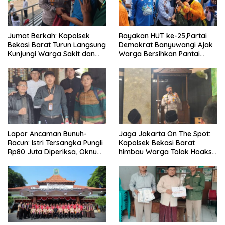
Jumat Berkah: Kapolsek
Rayakan HUT ke-25,Partai
Bekasi Barat Turun Langsung
Demokrat Banyuwangi Ajak
Kunjungi Warga Sakit dan
Warga Bersihkan Pantai
Lansia
Kedunen Desa Bomo
Lapor Ancaman Bunuh-
Jaga Jakarta On The Spot:
Racun: Istri Tersangka Pungli
Kapolsek Bekasi Barat
Rp80 Juta Diperiksa, Oknum
himbau Warga Tolak Hoaks
G Mengaku Utusan Kadis
& Cegah Tawuran Usai
Disdagperin
Sholat Jumat