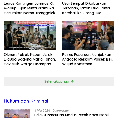
Lepas Kontingen Jamnas XII,
Usai Sempat Dikabarkan
Wabup Syah Minta Pramuka
Tertahan, Ijazah Dua Santri
Harumkan Nama Trenggalek
Kembali ke Orang Tua
Secara Cuma-cuma
Oknum Polsek Kebon Jeruk
Polres Pasuruan Nonjobkan
Diduga Backing Mafia Tanah,
Anggota Reskrim Polsek Beji,
Hak Milik Warga Dirampas
Wujud Komitmen
Lewat Paksaan
Transparansi Penanganan
Dugaan Penganiayaan
Selengkapnya
Hukum dan Kriminal
4 Mei 2024
0 Komentar
Pelaku Pencurian Modus Pecah Kaca Mobil