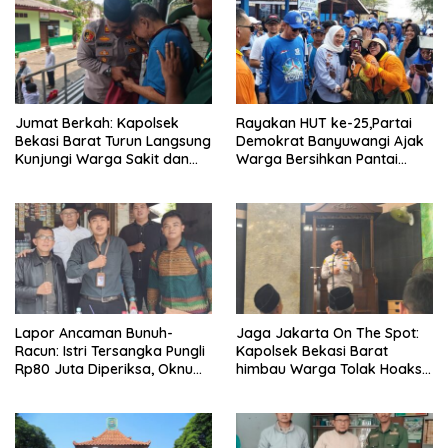
Jumat Berkah: Kapolsek
Rayakan HUT ke-25,Partai
Bekasi Barat Turun Langsung
Demokrat Banyuwangi Ajak
Kunjungi Warga Sakit dan
Warga Bersihkan Pantai
Lansia
Kedunen Desa Bomo
Lapor Ancaman Bunuh-
Jaga Jakarta On The Spot:
Racun: Istri Tersangka Pungli
Kapolsek Bekasi Barat
Rp80 Juta Diperiksa, Oknum
himbau Warga Tolak Hoaks
G Mengaku Utusan Kadis
& Cegah Tawuran Usai
Disdagperin
Sholat Jumat