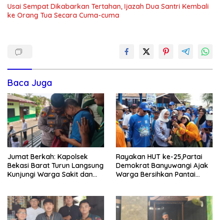
Usai Sempat Dikabarkan Tertahan, Ijazah Dua Santri Kembali
ke Orang Tua Secara Cuma-cuma
Baca Juga
Jumat Berkah: Kapolsek
Rayakan HUT ke-25,Partai
Bekasi Barat Turun Langsung
Demokrat Banyuwangi Ajak
Kunjungi Warga Sakit dan
Warga Bersihkan Pantai
Lansia
Kedunen Desa Bomo