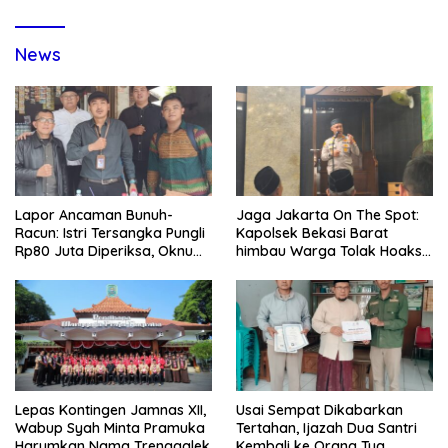
News
Lapor Ancaman Bunuh-
Jaga Jakarta On The Spot:
Racun: Istri Tersangka Pungli
Kapolsek Bekasi Barat
Rp80 Juta Diperiksa, Oknum
himbau Warga Tolak Hoaks
G Mengaku Utusan Kadis
& Cegah Tawuran Usai
Disdagperin
Sholat Jumat
Lepas Kontingen Jamnas XII,
Usai Sempat Dikabarkan
Wabup Syah Minta Pramuka
Tertahan, Ijazah Dua Santri
Harumkan Nama Trenggalek
Kembali ke Orang Tua