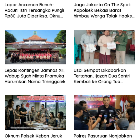
Lapor Ancaman Bunuh-
Jaga Jakarta On The Spot:
Racun: Istri Tersangka Pungli
Kapolsek Bekasi Barat
Rp80 Juta Diperiksa, Oknum
himbau Warga Tolak Hoaks
G Mengaku Utusan Kadis
& Cegah Tawuran Usai
Disdagperin
Sholat Jumat
Lepas Kontingen Jamnas XII,
Usai Sempat Dikabarkan
Wabup Syah Minta Pramuka
Tertahan, Ijazah Dua Santri
Harumkan Nama Trenggalek
Kembali ke Orang Tua
Secara Cuma-cuma
Oknum Polsek Kebon Jeruk
Polres Pasuruan Nonjobkan