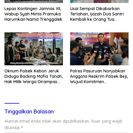
Lepas Kontingen Jamnas XII,
Usai Sempat Dikabarkan
Wabup Syah Minta Pramuka
Tertahan, Ijazah Dua Santri
Harumkan Nama Trenggalek
Kembali ke Orang Tua
Secara Cuma-cuma
Oknum Polsek Kebon Jeruk
Polres Pasuruan Nonjobkan
Diduga Backing Mafia Tanah,
Anggota Reskrim Polsek Beji,
Hak Milik Warga Dirampas
Wujud Komitmen
Lewat Paksaan
Transparansi Penanganan
Dugaan Penganiayaan
Tinggalkan Balasan
Alamat email Anda tidak akan dipublikasikan.
Ruas yang wajib
ditandai
*