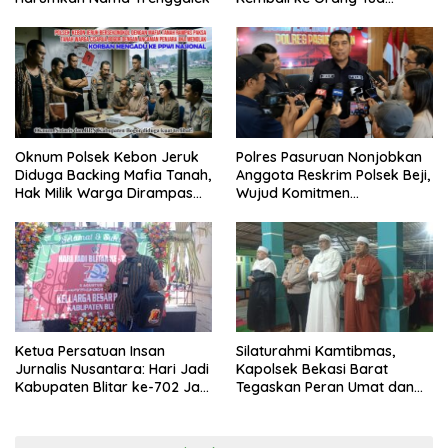
Secara Cuma-cuma
Oknum Polsek Kebon Jeruk
Polres Pasuruan Nonjobkan
Diduga Backing Mafia Tanah,
Anggota Reskrim Polsek Beji,
Hak Milik Warga Dirampas
Wujud Komitmen
Lewat Paksaan
Transparansi Penanganan
Dugaan Penganiayaan
Ketua Persatuan Insan
Silaturahmi Kamtibmas,
Jurnalis Nusantara: Hari Jadi
Kapolsek Bekasi Barat
Kabupaten Blitar ke-702 Jadi
Tegaskan Peran Umat dan
Momentum Perkuat Sinergi
Keluarga Kunci Jaga
Pembangunan
Kondusivitas Wilayah