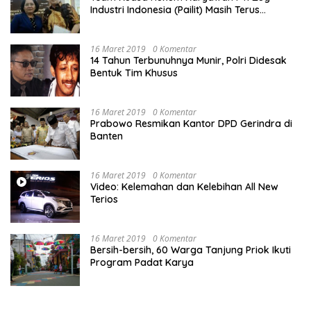
Industri Indonesia (Pailit) Masih Terus
Memperjuangkan Hak Karyawan di
Pengadilan Negeri Jakarta Pusat
16 Maret 2019
0 Komentar
14 Tahun Terbunuhnya Munir, Polri Didesak
Bentuk Tim Khusus
16 Maret 2019
0 Komentar
Prabowo Resmikan Kantor DPD Gerindra di
Banten
16 Maret 2019
0 Komentar
Video: Kelemahan dan Kelebihan All New
Terios
16 Maret 2019
0 Komentar
Bersih-bersih, 60 Warga Tanjung Priok Ikuti
Program Padat Karya