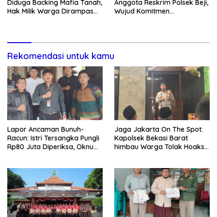
Diduga Backing Mafia Tanah,
Anggota Reskrim Polsek Beji,
Hak Milik Warga Dirampas
Wujud Komitmen
Lewat Paksaan
Transparansi Penanganan
Dugaan Penganiayaan
Rekomendasi untuk kamu
Lapor Ancaman Bunuh-
Jaga Jakarta On The Spot:
Racun: Istri Tersangka Pungli
Kapolsek Bekasi Barat
Rp80 Juta Diperiksa, Oknum
himbau Warga Tolak Hoaks
G Mengaku Utusan Kadis
& Cegah Tawuran Usai
Disdagperin
Sholat Jumat