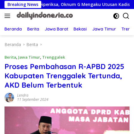
Langsung
Juta Diperiksa, Oknum G Mengaku Utusan Kadis Disdagperin
Breaking News
ke
konten
Beranda
Berita
Jawa Barat
Bekasi
Jawa Timur
Treng
Beranda
Berita
Berita
,
Jawa Timur
,
Trenggalek
Proses Pembahasan R-APBD 2025
Kabupaten Trenggalek Tertunda,
AKD Belum Terbentuk
Lendra
11 September 2024