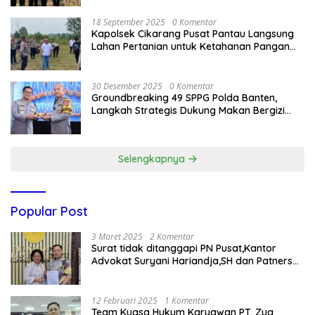
18 September 2025
0 Komentar
Kapolsek Cikarang Pusat Pantau Langsung
Lahan Pertanian untuk Ketahanan Pangan
Nasional
30 Desember 2025
0 Komentar
Groundbreaking 49 SPPG Polda Banten,
Langkah Strategis Dukung Makan Bergizi
Gratis
Selengkapnya
Popular Post
3 Maret 2025
2 Komentar
Surat tidak ditanggapi PN Pusat,Kantor
Advokat Suryani Hariandja,SH dan Patners
Bikin Pengaduan ke Mahkamah Agung RI
12 Februari 2025
1 Komentar
Team Kuasa Hukum Karyawan PT. Zug