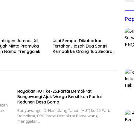
Pop
ntingen Jamnas XII,
Usai Sempat Dikabarkan
yah Minta Pramuka
Tertahan, Ijazah Dua Santri
n Nama Trenggalek
Kembali ke Orang Tua Secara
Cuma-cuma
Rayakan HUT ke-25,Partai Demokrat
Banyuwangi Ajak Warga Bersihkan Pantai
Kedunen Desa Bomo
katan
gah
Banyuwangi – Di Hari Ulang Tahun (HUT) ke-25 Partai
Demokrat, DPC Partai Demokrat Banyuwangi
menggelar…