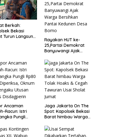
t Berkah:
lsek Bekasi
t Turun Langsung
Rayakan HUT ke-
ungi Warga Sakit
25,Partai Demokrat
Lansia
Banyuwangi Ajak
Warga Bersihkan
Pantai Kedunen Desa
Bomo
or Ancaman
Jaga Jakarta On The
h-Racun: Istri
Spot: Kapolsek Bekasi
angka Pungli
Barat himbau Warga
 Juta Diperiksa,
Tolak Hoaks & Cegah
um G Mengaku
Tawuran Usai Sholat
an Kadis
Jumat