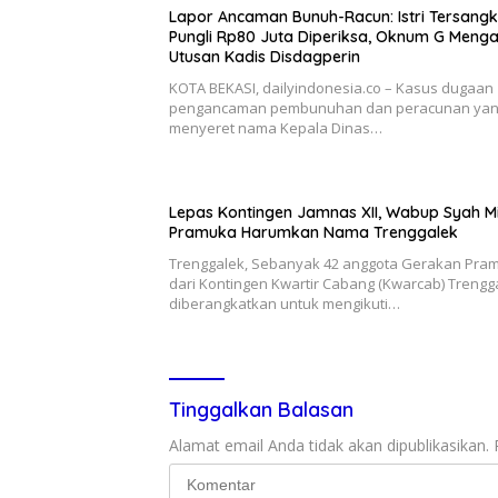
Lapor Ancaman Bunuh-Racun: Istri Tersang
Pungli Rp80 Juta Diperiksa, Oknum G Meng
Utusan Kadis Disdagperin
KOTA BEKASI, dailyindonesia.co – Kasus dugaan
pengancaman pembunuhan dan peracunan ya
menyeret nama Kepala Dinas…
Lepas Kontingen Jamnas XII, Wabup Syah M
Pramuka Harumkan Nama Trenggalek
Trenggalek, Sebanyak 42 anggota Gerakan Pra
dari Kontingen Kwartir Cabang (Kwarcab) Trengg
diberangkatkan untuk mengikuti…
Tinggalkan Balasan
Alamat email Anda tidak akan dipublikasikan.