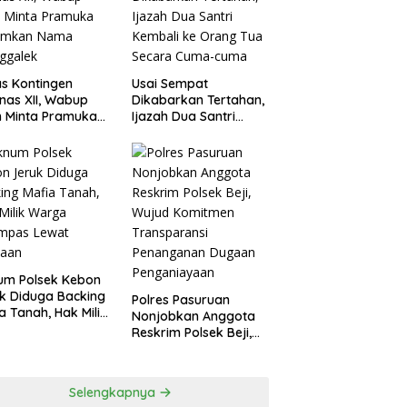
agperin
s Kontingen
Usai Sempat
as XII, Wabup
Dikabarkan Tertahan,
 Minta Pramuka
Ijazah Dua Santri
umkan Nama
Kembali ke Orang Tua
ggalek
Secara Cuma-cuma
um Polsek Kebon
k Diduga Backing
Polres Pasuruan
a Tanah, Hak Milik
Nonjobkan Anggota
ga Dirampas
Reskrim Polsek Beji,
at Paksaan
Wujud Komitmen
Transparansi
Penanganan Dugaan
Selengkapnya
Penganiayaan