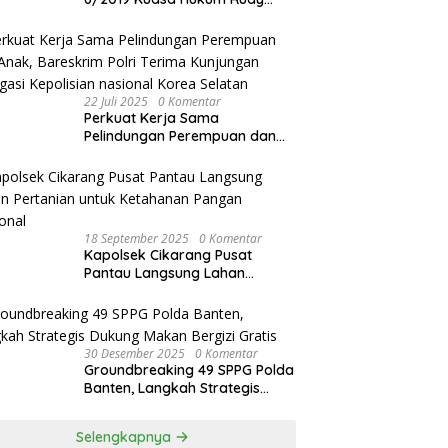
akan Bersurat ke Kapolres
Bandung Kota .
22 Juli 2025
0 Komentar
Perkuat Kerja Sama
Pelindungan Perempuan dan
Anak, Bareskrim Polri Terima
Kunjungan Delegasi Kepolisian
nasional Korea Selatan
18 September 2025
0 Komentar
Kapolsek Cikarang Pusat
Pantau Langsung Lahan
Pertanian untuk Ketahanan
Pangan Nasional
30 Desember 2025
0 Komentar
Groundbreaking 49 SPPG Polda
Banten, Langkah Strategis
Dukung Makan Bergizi Gratis
Selengkapnya