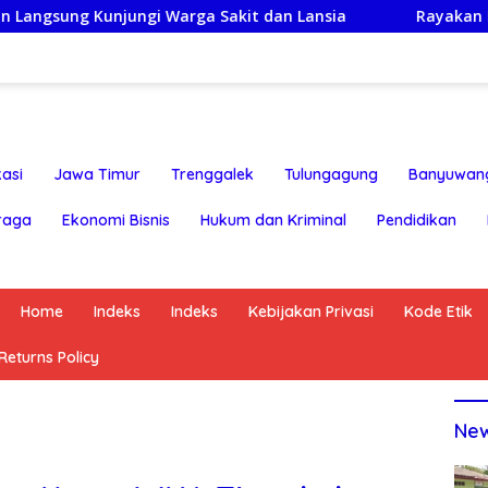
njungi Warga Sakit dan Lansia
Rayakan HUT ke-25,Par
asi
Jawa Timur
Trenggalek
Tulungagung
Banyuwan
raga
Ekonomi Bisnis
Hukum dan Kriminal
Pendidikan
Home
Indeks
Indeks
Kebijakan Privasi
Kode Etik
eturns Policy
Ne