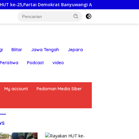
tai Demokrat Banyuwangi Ajak Warga Bersihkan Pantai Kedun
gi
Blitar
Jawa Tengah
Jepara
Peristiwa
Podcast
video
My account
Pedoman Media Siber
ws