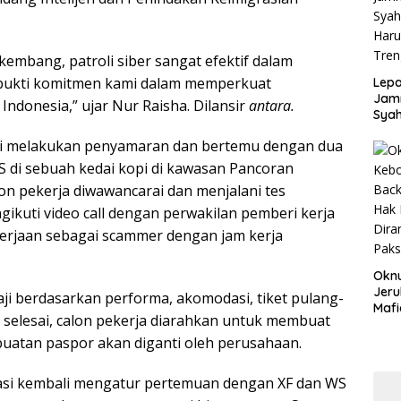
Disd
kembang, patroli siber sangat efektif dalam
i bukti komitmen kami dalam memperkuat
Lepa
Jamn
ndonesia,” ujar Nur Raisha. Dilansir
antara.
Syah
Har
asi melakukan penyamaran dan bertemu dengan dua
Tren
S di sebuah kedai kopi di kawasan Pancoran
on pekerja diwawancarai dan menjalani tes
kuti video call dengan perwakilan pemberi kerja
kerjaan sebagai scammer dengan jam kerja
Okn
Jeru
aji berdasarkan performa, akomodasi, tiket pulang-
Mafi
s selesai, calon pekerja diarahkan untuk membuat
War
Lew
buatan paspor akan diganti oleh perusahaan.
rasi kembali mengatur pertemuan dengan XF dan WS