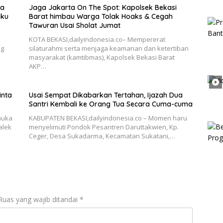
ka
Jaga Jakarta On The Spot: Kapolsek Bekasi
aku
Barat himbau Warga Tolak Hoaks & Cegah
Tawuran Usai Sholat Jumat
KOTA BEKASI,dailyindonesia.co– Mempererat
ng
silaturahmi serta menjaga keamanan dan ketertiban
masyarakat (kamtibmas), Kapolsek Bekasi Barat
AKP…
inta
Usai Sempat Dikabarkan Tertahan, Ijazah Dua
Santri Kembali ke Orang Tua Secara Cuma-cuma
muka
KABUPATEN BEKASI,dailyindonesia.co – Momen haru
alek
menyelimuti Pondok Pesantren Daruttakwien, Kp.
Ceger, Desa Sukadarma, Kecamatan Sukatani,…
Ruas yang wajib ditandai
*