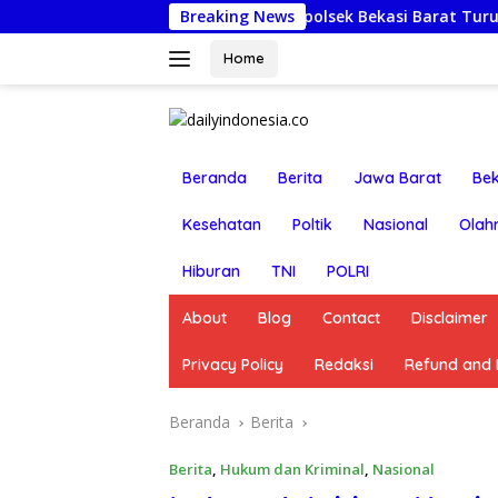
Langsung
Jumat Berkah: Kapolsek Bekasi Barat Turun Langsung Ku
Breaking News
ke
konten
Home
Beranda
Berita
Jawa Barat
Bek
Kesehatan
Poltik
Nasional
Olah
Hiburan
TNI
POLRI
About
Blog
Contact
Disclaimer
Privacy Policy
Redaksi
Refund and R
Beranda
Berita
Berita
,
Hukum dan Kriminal
,
Nasional