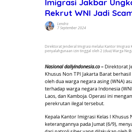
Imigrasi Jakbar Ung
Rekrut WNI Jadi Sca
Lendra
7 September 2024
Direktorat Jenderal Imigrasi melalui Kantor Imigrasi
penyalahgunaan izin tinggal oleh 2 (dua) Warga Neg
Nasional dailyindonesia.co –
Direktorat J
Khusus Non TPI Jakarta Barat berhasi
oleh dua warga negara asing (WNA) a
terhadap warga negara Indonesia (WNI)
Laos, dan Kamboja. Operasi ini mengam
perekrutan ilegal tersebut.
Kepala Kantor Imigrasi Kelas I Khusus 
keterangannya pada Jumat (6/9), men
dari patroli siber yang dilakukan oleh 