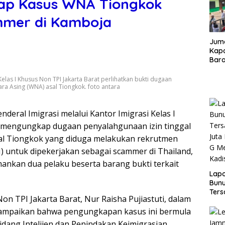
kap Kasus WNA Tiongkok
mmer di Kamboja
Juma
Kapo
Bara
Kunj
dan 
 Kelas I Khusus Non TPI Jakarta Barat perlihatkan bukti dugaan
ara Asing (WNA) asal Tiongkok. foto antara
enderal Imigrasi melalui Kantor Imigrasi Kelas I
l mengungkap dugaan penyalahgunaan izin tinggal
sal Tiongkok yang diduga melakukan rekrutmen
 untuk dipekerjakan sebagai scammer di Thailand,
ankan dua pelaku beserta barang bukti terkait
Lap
Bunu
Ters
Non TPI Jakarta Barat, Nur Raisha Pujiastuti, dalam
Rp80
Okn
yampaikan bahwa pengungkapan kasus ini bermula
Utus
Bidang Intelijen dan Penindakan Keimigrasian