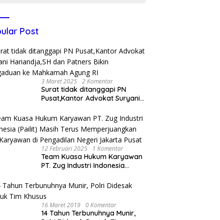
ular Post
3 Maret 2025
2 Komentar
Surat tidak ditanggapi PN
Pusat,Kantor Advokat Suryani
Hariandja,SH dan Patners Bikin
Pengaduan ke Mahkamah
Agung RI
12 Februari 2025
1 Komentar
Team Kuasa Hukum Karyawan
PT. Zug Industri Indonesia
(Pailit) Masih Terus
Memperjuangkan Hak
Karyawan di Pengadilan Negeri
Jakarta Pusat
16 Maret 2019
0 Komentar
14 Tahun Terbunuhnya Munir,