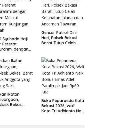
 Kondusivitas
Tanggung Jawab
yah
Gencar Patroli Dini
Hari, Polsek Bekasi
 Syuhada Haji
Barat Tutup Celah
ar Pererat
Kejahatan Jalanan
turahmi dengan
dan Ancaman
en Melalui
Tawuran
gram Kunjungan
ah
kan Ikatan
luargaan,
Buka Peparpeda Kota
lsek Bekasi
Bekasi 2026, Wali
t Jenguk
Kota Tri Adhianto Naik
gota yang Sedang
Bonus Emas Atlet
t
Paralimpik Jadi Rp60
Juta