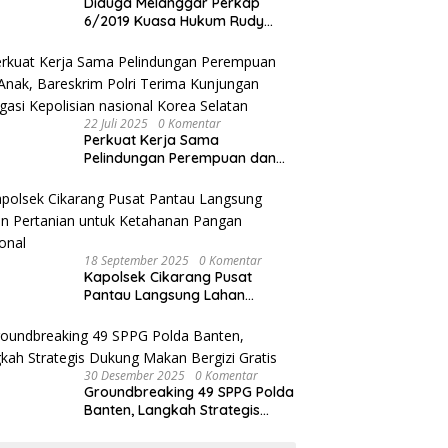
Diduga Melanggar Perkap
6/2019 Kuasa Hukum Rudy
akan Bersurat ke Kapolres
Bandung Kota .
22 Juli 2025
0 Komentar
Perkuat Kerja Sama
Pelindungan Perempuan dan
Anak, Bareskrim Polri Terima
Kunjungan Delegasi Kepolisian
nasional Korea Selatan
18 September 2025
0 Komentar
Kapolsek Cikarang Pusat
Pantau Langsung Lahan
Pertanian untuk Ketahanan
Pangan Nasional
30 Desember 2025
0 Komentar
Groundbreaking 49 SPPG Polda
Banten, Langkah Strategis
Dukung Makan Bergizi Gratis