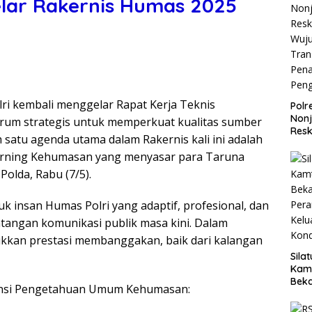
lar Rakernis Humas 2025
lri kembali menggelar Rapat Kerja Teknis
Polr
Non
orum strategis untuk memperkuat kualitas sumber
Resk
satu agenda utama dalam Rakernis kali ini adalah
Wuj
Learning Kehumasan yang menyasar para Taruna
Tran
Pen
Polda, Rabu (7/5).
Pen
 insan Humas Polri yang adaptif, profesional, dan
tangan komunikasi publik masa kini. Dalam
jukkan prestasi membanggakan, baik dari kalangan
Sila
Kam
Beka
tensi Pengetahuan Umum Kehumasan:
Teg
dan 