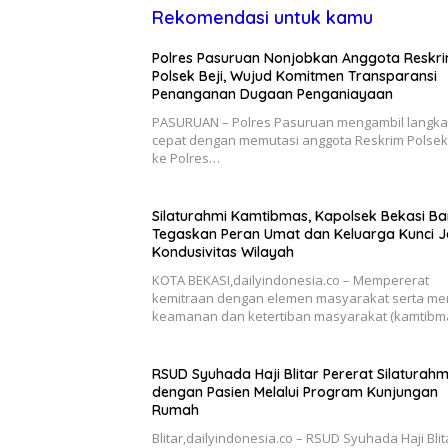
Rekomendasi untuk kamu
Polres Pasuruan Nonjobkan Anggota Reskr
Polsek Beji, Wujud Komitmen Transparansi
Penanganan Dugaan Penganiayaan
PASURUAN – Polres Pasuruan mengambil langk
cepat dengan memutasi anggota Reskrim Polsek 
ke Polres…
Silaturahmi Kamtibmas, Kapolsek Bekasi Ba
Tegaskan Peran Umat dan Keluarga Kunci 
Kondusivitas Wilayah
KOTA BEKASI,dailyindonesia.co – Mempererat
kemitraan dengan elemen masyarakat serta me
keamanan dan ketertiban masyarakat (kamtibm
RSUD Syuhada Haji Blitar Pererat Silaturahm
dengan Pasien Melalui Program Kunjungan
Rumah
Blitar,dailyindonesia.co – RSUD Syuhada Haji Blit