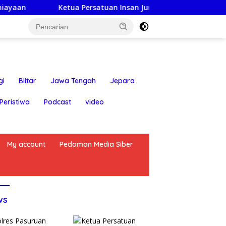
Ketua Persatuan Insan Jurnalis Nusantara: Hari Jadi Kabupate
gi
Blitar
Jawa Tengah
Jepara
Peristiwa
Podcast
video
My account
Pedoman Media Siber
ws