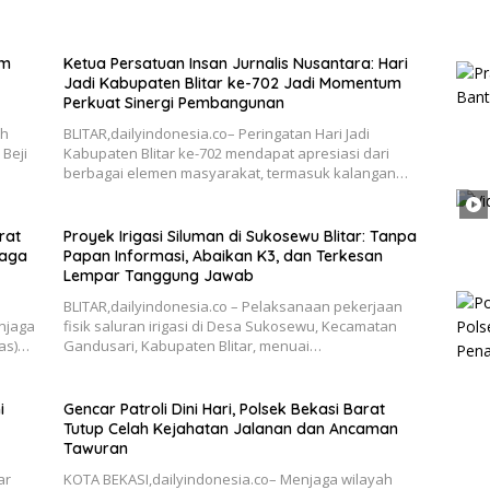
im
Ketua Persatuan Insan Jurnalis Nusantara: Hari
Jadi Kabupaten Blitar ke-702 Jadi Momentum
Perkuat Sinergi Pembangunan
ah
BLITAR,dailyindonesia.co– Peringatan Hari Jadi
Beji
Kabupaten Blitar ke-702 mendapat apresiasi dari
berbagai elemen masyarakat, termasuk kalangan…
rat
Proyek Irigasi Siluman di Sukosewu Blitar: Tanpa
Jaga
Papan Informasi, Abaikan K3, dan Terkesan
Lempar Tanggung Jawab
BLITAR,dailyindonesia.co – Pelaksanaan pekerjaan
njaga
fisik saluran irigasi di Desa Sukosewu, Kecamatan
as)…
Gandusari, Kabupaten Blitar, menuai…
i
Gencar Patroli Dini Hari, Polsek Bekasi Barat
Tutup Celah Kejahatan Jalanan dan Ancaman
Tawuran
ar
KOTA BEKASI,dailyindonesia.co– Menjaga wilayah