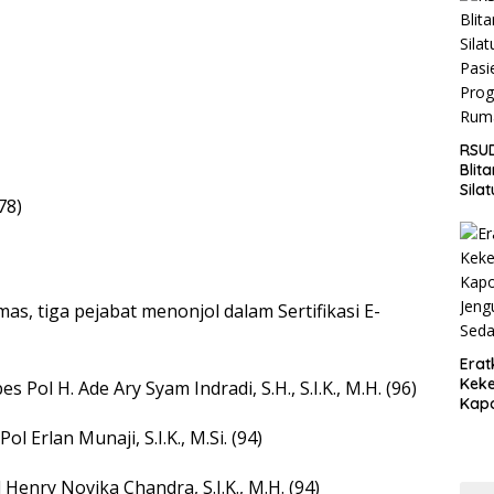
Jaga
Wila
RSUD
Blit
Sila
78)
Pasi
Pro
Rum
as, tiga pejabat menonjol dalam Sertifikasi E-
Erat
Keke
Pol H. Ade Ary Syam Indradi, S.H., S.I.K., M.H. (96)
Kapo
Bara
 Erlan Munaji, S.I.K., M.Si. (94)
Ang
Saki
enry Novika Chandra, S.I.K., M.H. (94)