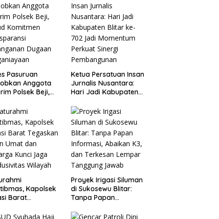
es Pasuruan
Ketua Persatuan Insan
jobkan Anggota
Jurnalis Nusantara:
rim Polsek Beji,
Hari Jadi Kabupaten
ud Komitmen
Blitar ke-702 Jadi
sparansi
Momentum Perkuat
anganan Dugaan
Sinergi Pembangunan
ganiayaan
turahmi
Proyek Irigasi Siluman
tibmas, Kapolsek
di Sukosewu Blitar:
si Barat
Tanpa Papan
askan Peran Umat
Informasi, Abaikan K3,
Keluarga Kunci
dan Terkesan Lempar