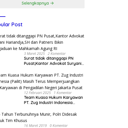
Selengkapnya
ular Post
3 Maret 2025
2 Komentar
Surat tidak ditanggapi PN
Pusat,Kantor Advokat Suryani
Hariandja,SH dan Patners Bikin
Pengaduan ke Mahkamah
Agung RI
12 Februari 2025
1 Komentar
Team Kuasa Hukum Karyawan
PT. Zug Industri Indonesia
(Pailit) Masih Terus
Memperjuangkan Hak
Karyawan di Pengadilan Negeri
Jakarta Pusat
16 Maret 2019
0 Komentar