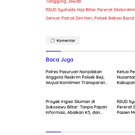
Tanggung Jawab
RSUD Syuhada Haji Blitar Pererat Silatura
Gencar Patroli Dini Hari, Polsek Bekasi Ba
Komentar
Baca Juga
Polres Pasuruan Nonjobkan
Ketua Pe
Anggota Reskrim Polsek Beji,
Nusantar
Wujud Komitmen Transparansi
Kabupate
Penanganan Dugaan
Momentum
Penganiayaan
Pemban
Proyek Irigasi Siluman di
RSUD Syu
Sukosewu Blitar: Tanpa Papan
Pererat 
Informasi, Abaikan K3, dan
Pasien M
Terkesan Lempar Tanggung
Kunjung
Jawab