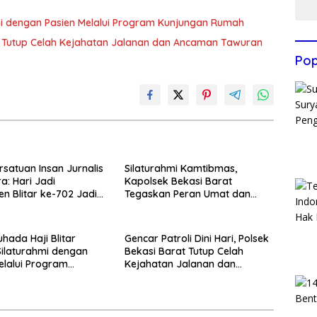
hmi dengan Pasien Melalui Program Kunjungan Rumah
rat Tutup Celah Kejahatan Jalanan dan Ancaman Tawuran
Pop
rsatuan Insan Jurnalis
Silaturahmi Kamtibmas,
a: Hari Jadi
Kapolsek Bekasi Barat
n Blitar ke-702 Jadi
Tegaskan Peran Umat dan
 Perkuat Sinergi
Keluarga Kunci Jaga
gunan
Kondusivitas Wilayah
hada Haji Blitar
Gencar Patroli Dini Hari, Polsek
Silaturahmi dengan
Bekasi Barat Tutup Celah
elalui Program
Kejahatan Jalanan dan
an Rumah
Ancaman Tawuran