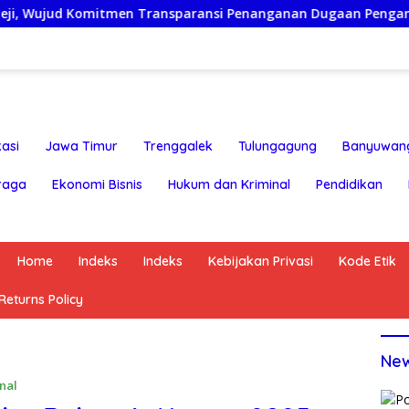
mitmen Transparansi Penanganan Dugaan Penganiayaan
asi
Jawa Timur
Trenggalek
Tulungagung
Banyuwan
raga
Ekonomi Bisnis
Hukum dan Kriminal
Pendidikan
Home
Indeks
Indeks
Kebijakan Privasi
Kode Etik
eturns Policy
Ne
nal