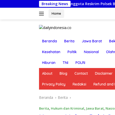
Langsung
 Pasuruan Nonjobkan Anggota Reskrim Polsek Beji, Wujud Ko
Breaking News
ke
konten
Home
Beranda
Berita
Jawa Barat
Bek
Kesehatan
Poltik
Nasional
Olah
Hiburan
TNI
POLRI
About
Blog
Contact
Disclaimer
Privacy Policy
Redaksi
Refund and R
Beranda
Berita
Berita
,
Hukum dan Kriminal
,
Jawa Barat
,
Nasio