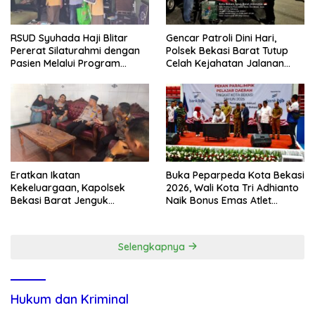
RSUD Syuhada Haji Blitar
Gencar Patroli Dini Hari,
Pererat Silaturahmi dengan
Polsek Bekasi Barat Tutup
Pasien Melalui Program
Celah Kejahatan Jalanan
Kunjungan Rumah
dan Ancaman Tawuran
Eratkan Ikatan
Buka Peparpeda Kota Bekasi
Kekeluargaan, Kapolsek
2026, Wali Kota Tri Adhianto
Bekasi Barat Jenguk
Naik Bonus Emas Atlet
Anggota yang Sedang Sakit
Paralimpik Jadi Rp60 Juta
Selengkapnya
Hukum dan Kriminal