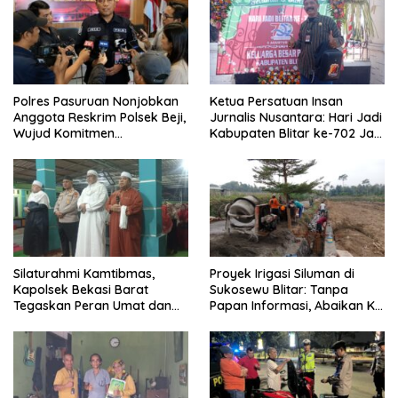
Polres Pasuruan Nonjobkan
Ketua Persatuan Insan
Anggota Reskrim Polsek Beji,
Jurnalis Nusantara: Hari Jadi
Wujud Komitmen
Kabupaten Blitar ke-702 Jadi
Transparansi Penanganan
Momentum Perkuat Sinergi
Dugaan Penganiayaan
Pembangunan
Silaturahmi Kamtibmas,
Proyek Irigasi Siluman di
Kapolsek Bekasi Barat
Sukosewu Blitar: Tanpa
Tegaskan Peran Umat dan
Papan Informasi, Abaikan K3,
Keluarga Kunci Jaga
dan Terkesan Lempar
Kondusivitas Wilayah
Tanggung Jawab