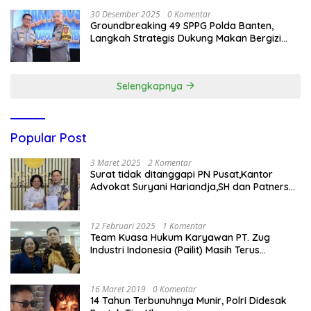
30 Desember 2025
0 Komentar
Groundbreaking 49 SPPG Polda Banten,
Langkah Strategis Dukung Makan Bergizi
Gratis
Selengkapnya
Popular Post
3 Maret 2025
2 Komentar
Surat tidak ditanggapi PN Pusat,Kantor
Advokat Suryani Hariandja,SH dan Patners
Bikin Pengaduan ke Mahkamah Agung RI
12 Februari 2025
1 Komentar
Team Kuasa Hukum Karyawan PT. Zug
Industri Indonesia (Pailit) Masih Terus
Memperjuangkan Hak Karyawan di
Pengadilan Negeri Jakarta Pusat
16 Maret 2019
0 Komentar
14 Tahun Terbunuhnya Munir, Polri Didesak