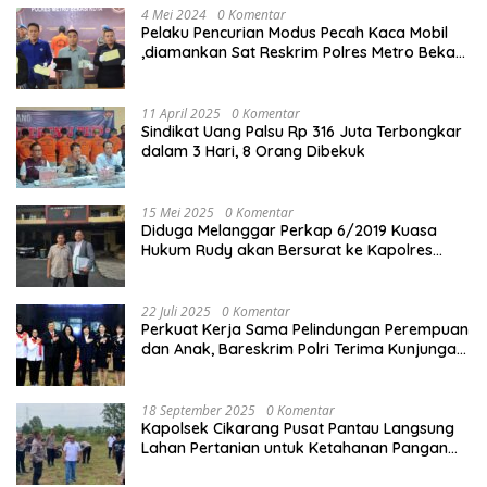
4 Mei 2024
0 Komentar
Pelaku Pencurian Modus Pecah Kaca Mobil
,diamankan Sat Reskrim Polres Metro Bekasi
Kota
11 April 2025
0 Komentar
Sindikat Uang Palsu Rp 316 Juta Terbongkar
dalam 3 Hari, 8 Orang Dibekuk
15 Mei 2025
0 Komentar
Diduga Melanggar Perkap 6/2019 Kuasa
Hukum Rudy akan Bersurat ke Kapolres
Bandung Kota .
22 Juli 2025
0 Komentar
Perkuat Kerja Sama Pelindungan Perempuan
dan Anak, Bareskrim Polri Terima Kunjungan
Delegasi Kepolisian nasional Korea Selatan
18 September 2025
0 Komentar
Kapolsek Cikarang Pusat Pantau Langsung
Lahan Pertanian untuk Ketahanan Pangan
Nasional