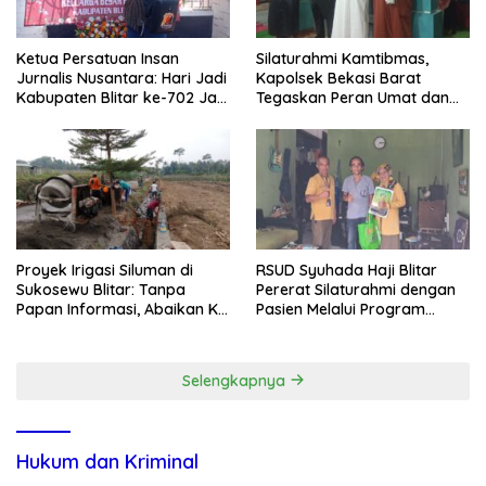
Ketua Persatuan Insan
Silaturahmi Kamtibmas,
Jurnalis Nusantara: Hari Jadi
Kapolsek Bekasi Barat
Kabupaten Blitar ke-702 Jadi
Tegaskan Peran Umat dan
Momentum Perkuat Sinergi
Keluarga Kunci Jaga
Pembangunan
Kondusivitas Wilayah
Proyek Irigasi Siluman di
RSUD Syuhada Haji Blitar
Sukosewu Blitar: Tanpa
Pererat Silaturahmi dengan
Papan Informasi, Abaikan K3,
Pasien Melalui Program
dan Terkesan Lempar
Kunjungan Rumah
Tanggung Jawab
Selengkapnya
Hukum dan Kriminal