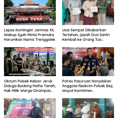
Lepas Kontingen Jamnas XII,
Usai Sempat Dikabarkan
Wabup Syah Minta Pramuka
Tertahan, Ijazah Dua Santri
Harumkan Nama Trenggalek
Kembali ke Orang Tua
Secara Cuma-cuma
Oknum Polsek Kebon Jeruk
Polres Pasuruan Nonjobkan
Diduga Backing Mafia Tanah,
Anggota Reskrim Polsek Beji,
Hak Milik Warga Dirampas
Wujud Komitmen
Lewat Paksaan
Transparansi Penanganan
Dugaan Penganiayaan