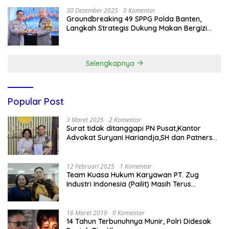
30 Desember 2025
0 Komentar
Groundbreaking 49 SPPG Polda Banten,
Langkah Strategis Dukung Makan Bergizi
Gratis
Selengkapnya
Popular Post
3 Maret 2025
2 Komentar
Surat tidak ditanggapi PN Pusat,Kantor
Advokat Suryani Hariandja,SH dan Patners
Bikin Pengaduan ke Mahkamah Agung RI
12 Februari 2025
1 Komentar
Team Kuasa Hukum Karyawan PT. Zug
Industri Indonesia (Pailit) Masih Terus
Memperjuangkan Hak Karyawan di
Pengadilan Negeri Jakarta Pusat
16 Maret 2019
0 Komentar
14 Tahun Terbunuhnya Munir, Polri Didesak