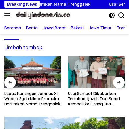
Langsung
 Pramuka Harumkan Nama Trenggalek
Breaking News
Usai Sempat Dik
ke
konten
Beranda
Berita
Jawa Barat
Bekasi
Jawa Timur
Treng
Limbah tambak
Usai Sempat Dikabarkan
Oknum Polsek Kebon Jeruk
Tertahan, Ijazah Dua Santri
Diduga Backing Mafia Tanah,
k
Kembali ke Orang Tua
Hak Milik Warga Dirampas
Secara Cuma-cuma
Lewat Paksaan