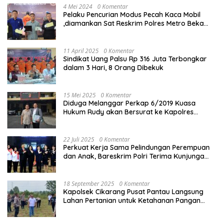
4 Mei 2024
0 Komentar
Pelaku Pencurian Modus Pecah Kaca Mobil
,diamankan Sat Reskrim Polres Metro Bekasi
Kota
11 April 2025
0 Komentar
Sindikat Uang Palsu Rp 316 Juta Terbongkar
dalam 3 Hari, 8 Orang Dibekuk
15 Mei 2025
0 Komentar
Diduga Melanggar Perkap 6/2019 Kuasa
Hukum Rudy akan Bersurat ke Kapolres
Bandung Kota .
22 Juli 2025
0 Komentar
Perkuat Kerja Sama Pelindungan Perempuan
dan Anak, Bareskrim Polri Terima Kunjungan
Delegasi Kepolisian nasional Korea Selatan
18 September 2025
0 Komentar
Kapolsek Cikarang Pusat Pantau Langsung
Lahan Pertanian untuk Ketahanan Pangan
Nasional