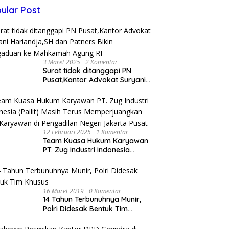
ular Post
3 Maret 2025
2 Komentar
Surat tidak ditanggapi PN
Pusat,Kantor Advokat Suryani
Hariandja,SH dan Patners Bikin
Pengaduan ke Mahkamah
Agung RI
12 Februari 2025
1 Komentar
Team Kuasa Hukum Karyawan
PT. Zug Industri Indonesia
(Pailit) Masih Terus
Memperjuangkan Hak
Karyawan di Pengadilan Negeri
Jakarta Pusat
16 Maret 2019
0 Komentar
14 Tahun Terbunuhnya Munir,
Polri Didesak Bentuk Tim
Khusus