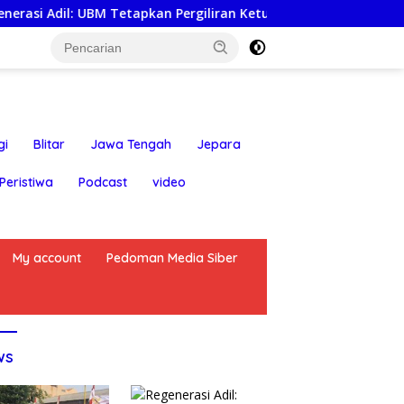
l: UBM Tetapkan Pergiliran Ketua Umum dari Enam Puak Batak 
gi
Blitar
Jawa Tengah
Jepara
Peristiwa
Podcast
video
My account
Pedoman Media Siber
ws