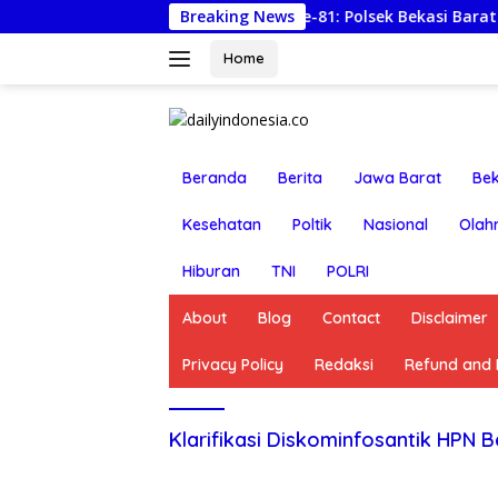
Langsung
Semarak HUT RI ke-81: Polsek Bekasi Barat Lepas Ta
Breaking News
ke
konten
Home
Beranda
Berita
Jawa Barat
Bek
Kesehatan
Poltik
Nasional
Olah
Hiburan
TNI
POLRI
About
Blog
Contact
Disclaimer
Privacy Policy
Redaksi
Refund and R
Klarifikasi Diskominfosantik HPN B