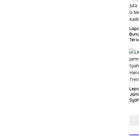
Lap
Bunu
Ters
Rp80
Okn
Utus
Disd
Lepa
Jamn
Syah
Har
Tren