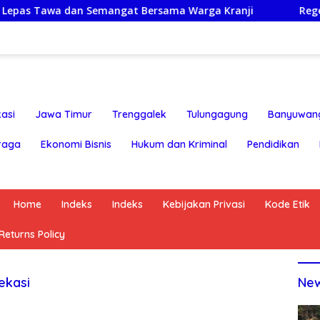
wa dan Semangat Bersama Warga Kranji
Regenerasi Adi
asi
Jawa Timur
Trenggalek
Tulungagung
Banyuwan
raga
Ekonomi Bisnis
Hukum dan Kriminal
Pendidikan
Home
Indeks
Indeks
Kebijakan Privasi
Kode Etik
eturns Policy
ekasi
Ne