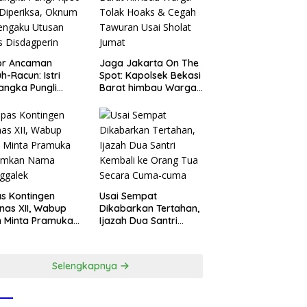
or Ancaman
Jaga Jakarta On The
h-Racun: Istri
Spot: Kapolsek Bekasi
angka Pungli
Barat himbau Warga
 Juta Diperiksa,
Tolak Hoaks & Cegah
um G Mengaku
Tawuran Usai Sholat
an Kadis
Jumat
agperin
s Kontingen
Usai Sempat
as XII, Wabup
Dikabarkan Tertahan,
 Minta Pramuka
Ijazah Dua Santri
umkan Nama
Kembali ke Orang Tua
ggalek
Secara Cuma-cuma
Selengkapnya