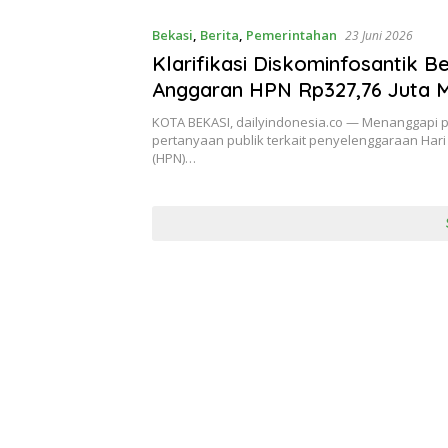
Bekasi
,
Berita
,
Pemerintahan
23 Juni 2026
Klarifikasi Diskominfosantik Be
Anggaran HPN Rp327,76 Juta Mu
APBD,Media Minta Nama EO & 
KOTA BEKASI, dailyindonesia.co — Menanggapi 
dugaan dana tambahan
pertanyaan publik terkait penyelenggaraan Hari
(HPN)…