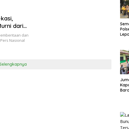
kasi,
Sema
rni dari
Pols
Kejelasan
Lep
pemberitaan dan
Sem
 Pers Nasional
Warg
Selengkapnya
Juma
Kapo
Bara
Kunj
dan 