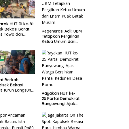
rak HUT RI ke-81:
ek Bekasi Barat
Regenerasi Adil: UBM
as Tawa dan
Tetapkan Pergiliran
angat Bersama
Ketua Umum dari
a Kranji
Enam Puak Batak
Muslim
t Berkah:
lsek Bekasi
t Turun Langsung
Rayakan HUT ke-
ungi Warga Sakit
25,Partai Demokrat
Lansia
Banyuwangi Ajak
Warga Bersihkan
Pantai Kedunen Desa
Bomo