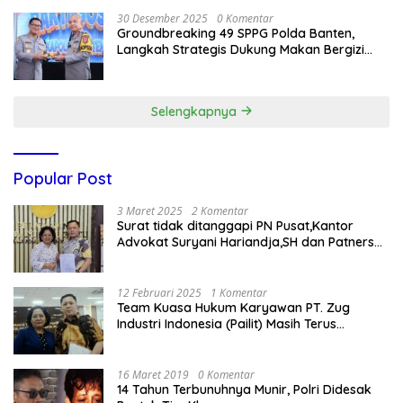
30 Desember 2025
0 Komentar
Groundbreaking 49 SPPG Polda Banten,
Langkah Strategis Dukung Makan Bergizi
Gratis
Selengkapnya
Popular Post
3 Maret 2025
2 Komentar
Surat tidak ditanggapi PN Pusat,Kantor
Advokat Suryani Hariandja,SH dan Patners
Bikin Pengaduan ke Mahkamah Agung RI
12 Februari 2025
1 Komentar
Team Kuasa Hukum Karyawan PT. Zug
Industri Indonesia (Pailit) Masih Terus
Memperjuangkan Hak Karyawan di
Pengadilan Negeri Jakarta Pusat
16 Maret 2019
0 Komentar
14 Tahun Terbunuhnya Munir, Polri Didesak