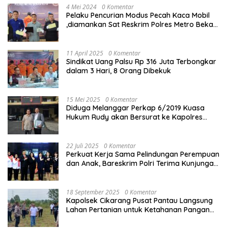
4 Mei 2024
0 Komentar
Pelaku Pencurian Modus Pecah Kaca Mobil
,diamankan Sat Reskrim Polres Metro Bekasi
Kota
11 April 2025
0 Komentar
Sindikat Uang Palsu Rp 316 Juta Terbongkar
dalam 3 Hari, 8 Orang Dibekuk
15 Mei 2025
0 Komentar
Diduga Melanggar Perkap 6/2019 Kuasa
Hukum Rudy akan Bersurat ke Kapolres
Bandung Kota .
22 Juli 2025
0 Komentar
Perkuat Kerja Sama Pelindungan Perempuan
dan Anak, Bareskrim Polri Terima Kunjungan
Delegasi Kepolisian nasional Korea Selatan
18 September 2025
0 Komentar
Kapolsek Cikarang Pusat Pantau Langsung
Lahan Pertanian untuk Ketahanan Pangan
Nasional