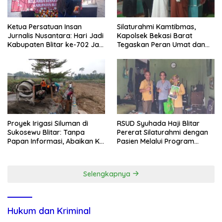
Ketua Persatuan Insan
Silaturahmi Kamtibmas,
Jurnalis Nusantara: Hari Jadi
Kapolsek Bekasi Barat
Kabupaten Blitar ke-702 Jadi
Tegaskan Peran Umat dan
Momentum Perkuat Sinergi
Keluarga Kunci Jaga
Pembangunan
Kondusivitas Wilayah
Proyek Irigasi Siluman di
RSUD Syuhada Haji Blitar
Sukosewu Blitar: Tanpa
Pererat Silaturahmi dengan
Papan Informasi, Abaikan K3,
Pasien Melalui Program
dan Terkesan Lempar
Kunjungan Rumah
Tanggung Jawab
Selengkapnya
Hukum dan Kriminal