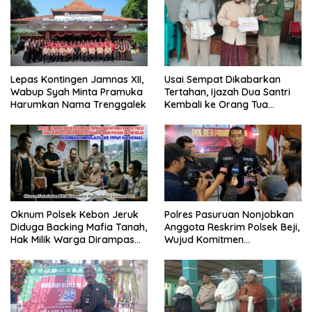
Lepas Kontingen Jamnas XII,
Usai Sempat Dikabarkan
Wabup Syah Minta Pramuka
Tertahan, Ijazah Dua Santri
Harumkan Nama Trenggalek
Kembali ke Orang Tua
Secara Cuma-cuma
Oknum Polsek Kebon Jeruk
Polres Pasuruan Nonjobkan
Diduga Backing Mafia Tanah,
Anggota Reskrim Polsek Beji,
Hak Milik Warga Dirampas
Wujud Komitmen
Lewat Paksaan
Transparansi Penanganan
Dugaan Penganiayaan