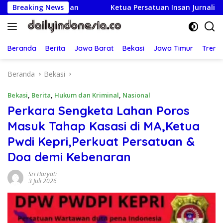
Langsung
iayaan
Breaking News
Ketua Persatuan Insan Jurnalis Nusantara: Hari
ke
konten
Beranda
Berita
Jawa Barat
Bekasi
Jawa Timur
Treng
Beranda
Bekasi
Bekasi
,
Berita
,
Hukum dan Kriminal
,
Nasional
Perkara Sengketa Lahan Poros
Masuk Tahap Kasasi di MA,Ketua
Pwdi Kepri,Perkuat Persatuan &
Doa demi Kebenaran
Sri Haryati
3 Juli 2026