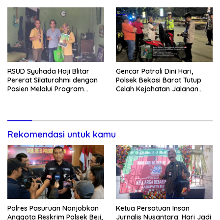
Kondusivitas Wilayah
Tanggung Jawab
RSUD Syuhada Haji Blitar
Gencar Patroli Dini Hari,
Pererat Silaturahmi dengan
Polsek Bekasi Barat Tutup
Pasien Melalui Program
Celah Kejahatan Jalanan
Kunjungan Rumah
dan Ancaman Tawuran
Rekomendasi untuk kamu
Polres Pasuruan Nonjobkan
Ketua Persatuan Insan
Anggota Reskrim Polsek Beji,
Jurnalis Nusantara: Hari Jadi