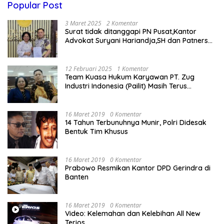
Popular Post
3 Maret 2025
2 Komentar
Surat tidak ditanggapi PN Pusat,Kantor
Advokat Suryani Hariandja,SH dan Patners
Bikin Pengaduan ke Mahkamah Agung RI
12 Februari 2025
1 Komentar
Team Kuasa Hukum Karyawan PT. Zug
Industri Indonesia (Pailit) Masih Terus
Memperjuangkan Hak Karyawan di
Pengadilan Negeri Jakarta Pusat
16 Maret 2019
0 Komentar
14 Tahun Terbunuhnya Munir, Polri Didesak
Bentuk Tim Khusus
16 Maret 2019
0 Komentar
Prabowo Resmikan Kantor DPD Gerindra di
Banten
16 Maret 2019
0 Komentar
Video: Kelemahan dan Kelebihan All New
Terios