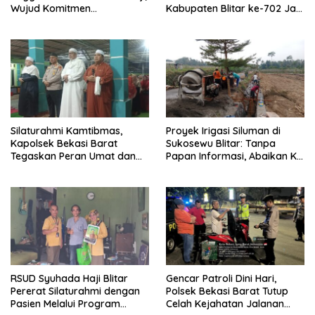
Wujud Komitmen
Kabupaten Blitar ke-702 Jadi
Transparansi Penanganan
Momentum Perkuat Sinergi
Dugaan Penganiayaan
Pembangunan
Silaturahmi Kamtibmas,
Proyek Irigasi Siluman di
Kapolsek Bekasi Barat
Sukosewu Blitar: Tanpa
Tegaskan Peran Umat dan
Papan Informasi, Abaikan K3,
Keluarga Kunci Jaga
dan Terkesan Lempar
Kondusivitas Wilayah
Tanggung Jawab
RSUD Syuhada Haji Blitar
Gencar Patroli Dini Hari,
Pererat Silaturahmi dengan
Polsek Bekasi Barat Tutup
Pasien Melalui Program
Celah Kejahatan Jalanan