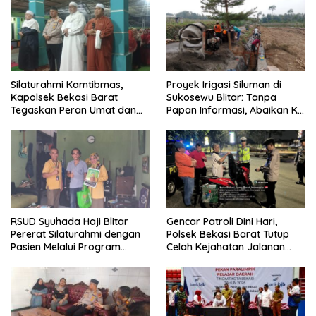
Silaturahmi Kamtibmas,
Proyek Irigasi Siluman di
Kapolsek Bekasi Barat
Sukosewu Blitar: Tanpa
Tegaskan Peran Umat dan
Papan Informasi, Abaikan K3,
Keluarga Kunci Jaga
dan Terkesan Lempar
Kondusivitas Wilayah
Tanggung Jawab
RSUD Syuhada Haji Blitar
Gencar Patroli Dini Hari,
Pererat Silaturahmi dengan
Polsek Bekasi Barat Tutup
Pasien Melalui Program
Celah Kejahatan Jalanan
Kunjungan Rumah
dan Ancaman Tawuran