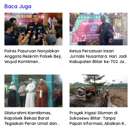
Baca Juga
Polres Pasuruan Nonjobkan
Ketua Persatuan Insan
Anggota Reskrim Polsek Beji,
Jurnalis Nusantara: Hari Jadi
Wujud Komitmen
Kabupaten Blitar ke-702 Jadi
Transparansi Penanganan
Momentum Perkuat Sinergi
Dugaan Penganiayaan
Pembangunan
Silaturahmi Kamtibmas,
Proyek Irigasi Siluman di
Kapolsek Bekasi Barat
Sukosewu Blitar: Tanpa
Tegaskan Peran Umat dan
Papan Informasi, Abaikan K3,
Keluarga Kunci Jaga
dan Terkesan Lempar