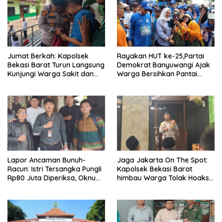
Jumat Berkah: Kapolsek
Rayakan HUT ke-25,Partai
Bekasi Barat Turun Langsung
Demokrat Banyuwangi Ajak
Kunjungi Warga Sakit dan
Warga Bersihkan Pantai
Lansia
Kedunen Desa Bomo
Lapor Ancaman Bunuh-
Jaga Jakarta On The Spot:
Racun: Istri Tersangka Pungli
Kapolsek Bekasi Barat
Rp80 Juta Diperiksa, Oknum
himbau Warga Tolak Hoaks
G Mengaku Utusan Kadis
& Cegah Tawuran Usai
Disdagperin
Sholat Jumat