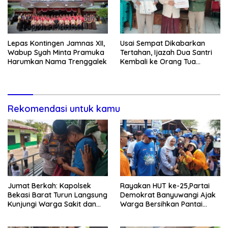
Lepas Kontingen Jamnas XII,
Usai Sempat Dikabarkan
Wabup Syah Minta Pramuka
Tertahan, Ijazah Dua Santri
Harumkan Nama Trenggalek
Kembali ke Orang Tua
Secara Cuma-cuma
Rekomendasi untuk kamu
Jumat Berkah: Kapolsek
Rayakan HUT ke-25,Partai
Bekasi Barat Turun Langsung
Demokrat Banyuwangi Ajak
Kunjungi Warga Sakit dan
Warga Bersihkan Pantai
Lansia
Kedunen Desa Bomo