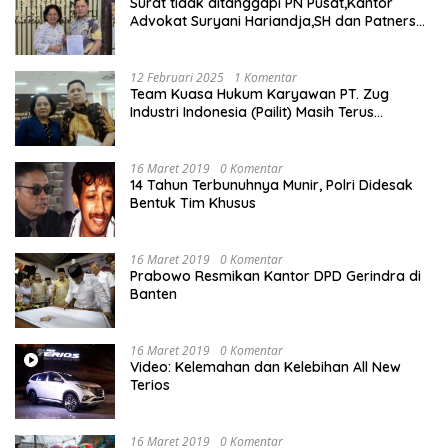
Surat tidak ditanggapi PN Pusat,Kantor
Advokat Suryani Hariandja,SH dan Patners
Bikin Pengaduan ke Mahkamah Agung RI
12 Februari 2025
1 Komentar
Team Kuasa Hukum Karyawan PT. Zug
Industri Indonesia (Pailit) Masih Terus
Memperjuangkan Hak Karyawan di
Pengadilan Negeri Jakarta Pusat
16 Maret 2019
0 Komentar
14 Tahun Terbunuhnya Munir, Polri Didesak
Bentuk Tim Khusus
16 Maret 2019
0 Komentar
Prabowo Resmikan Kantor DPD Gerindra di
Banten
16 Maret 2019
0 Komentar
Video: Kelemahan dan Kelebihan All New
Terios
16 Maret 2019
0 Komentar