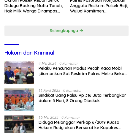
Oknum Polsek Kebon Jeruk
Polres Pasuruan Nonjobkan
Diduga Backing Mafia Tanah,
Anggota Reskrim Polsek Beji,
Hak Milik Warga Dirampas
Wujud Komitmen
Lewat Paksaan
Transparansi Penanganan
Dugaan Penganiayaan
Selengkapnya
Hukum dan Kriminal
4 Mei 2024
0 Komentar
Pelaku Pencurian Modus Pecah Kaca Mobil
,diamankan Sat Reskrim Polres Metro Bekasi
Kota
11 April 2025
0 Komentar
Sindikat Uang Palsu Rp 316 Juta Terbongkar
dalam 3 Hari, 8 Orang Dibekuk
15 Mei 2025
0 Komentar
Diduga Melanggar Perkap 6/2019 Kuasa
Hukum Rudy akan Bersurat ke Kapolres