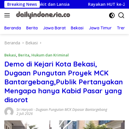
Langsung
Warga Sakit dan Lansia
Breaking News
Rayakan HUT ke-25,Partai Dem
ke
konten
Beranda
Berita
Jawa Barat
Bekasi
Jawa Timur
Treng
Beranda
Bekasi
Bekasi
,
Berita
,
Hukum dan Kriminal
Demo di Kejari Kota Bekasi,
Dugaan Pungutan Proyek MCK
Bantargebang,Publik Pertanyakan
Mengapa hanya Kabid Pasar yang
disorot
Sri Haryati
-
Dugaan Pungutan MCK Dipasar Bantargebang
2 Juli 2026