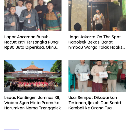
Lapor Ancaman Bunuh-
Jaga Jakarta On The Spot:
Racun: Istri Tersangka Pungli
Kapolsek Bekasi Barat
Rp80 Juta Diperiksa, Oknum
himbau Warga Tolak Hoaks
G Mengaku Utusan Kadis
& Cegah Tawuran Usai
Disdagperin
Sholat Jumat
Lepas Kontingen Jamnas XII,
Usai Sempat Dikabarkan
Wabup Syah Minta Pramuka
Tertahan, Ijazah Dua Santri
Harumkan Nama Trenggalek
Kembali ke Orang Tua
Secara Cuma-cuma