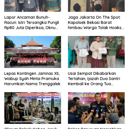
Lapor Ancaman Bunuh-
Jaga Jakarta On The Spot:
Racun: Istri Tersangka Pungli
Kapolsek Bekasi Barat
Rp80 Juta Diperiksa, Oknum
himbau Warga Tolak Hoaks
G Mengaku Utusan Kadis
& Cegah Tawuran Usai
Disdagperin
Sholat Jumat
Lepas Kontingen Jamnas XII,
Usai Sempat Dikabarkan
Wabup Syah Minta Pramuka
Tertahan, Ijazah Dua Santri
Harumkan Nama Trenggalek
Kembali ke Orang Tua
Secara Cuma-cuma