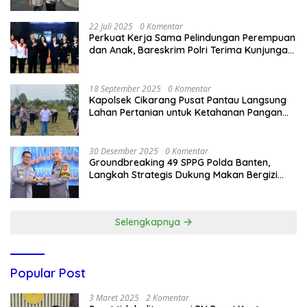
Bandung Kota .
22 Juli 2025
0 Komentar
Perkuat Kerja Sama Pelindungan Perempuan
dan Anak, Bareskrim Polri Terima Kunjungan
Delegasi Kepolisian nasional Korea Selatan
18 September 2025
0 Komentar
Kapolsek Cikarang Pusat Pantau Langsung
Lahan Pertanian untuk Ketahanan Pangan
Nasional
30 Desember 2025
0 Komentar
Groundbreaking 49 SPPG Polda Banten,
Langkah Strategis Dukung Makan Bergizi
Gratis
Selengkapnya
Popular Post
3 Maret 2025
2 Komentar