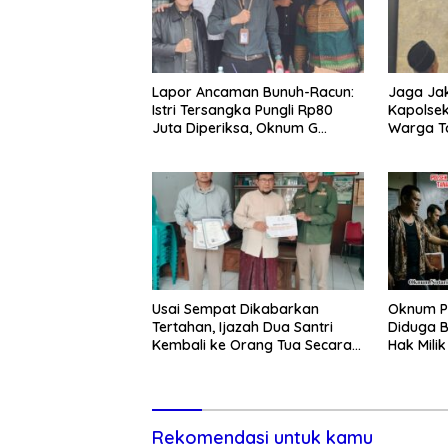
Lapor Ancaman Bunuh-Racun:
Jaga Jak
Istri Tersangka Pungli Rp80
Kapolsek
Juta Diperiksa, Oknum G
Warga T
Mengaku Utusan Kadis
Tawuran 
Disdagperin
Usai Sempat Dikabarkan
Oknum P
Tertahan, Ijazah Dua Santri
Diduga B
Kembali ke Orang Tua Secara
Hak Mili
Cuma-cuma
Lewat P
Rekomendasi untuk kamu