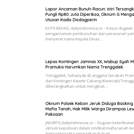
Lapor Ancaman Bunuh-Racun: Istri Tersang
Pungli Rp80 Juta Diperiksa, Oknum G Meng
Utusan Kadis Disdagperin
KOTA BEKASI, dailyindonesia.co – Kasus dugaan
pengancaman pembunuhan dan peracunan ya
menyeret nama Kepala Dinas…
Lepas Kontingen Jamnas XII, Wabup Syah M
Pramuka Harumkan Nama Trenggalek
Trenggalek, Sebanyak 42 anggota Gerakan Pra
dari Kontingen Kwartir Cabang (Kwarcab) Trengg
diberangkatkan untuk mengikuti…
Oknum Polsek Kebon Jeruk Diduga Backing
Mafia Tanah, Hak Milik Warga Dirampas Le
Paksaan
JAKARTA,dailyindonesia.co – Dugaan keterlibata
oknum kepolisian dalam sindikat mafia tanah ke
mencoreng citra penegakan hukum…