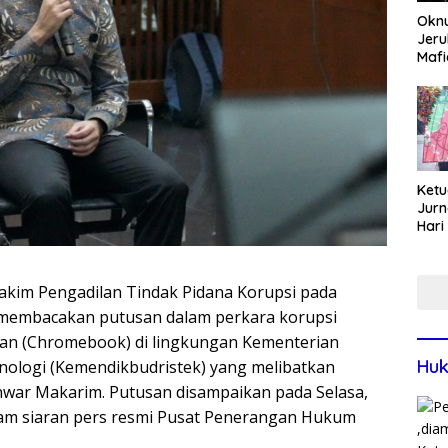
Okn
Jeru
Mafi
War
Lew
Ketu
Jurn
Hari
Blit
Mom
Sin
Hakim Pengadilan Tindak Pidana Korupsi pada
h membacakan putusan dalam perkara korupsi
ikan (Chromebook) di lingkungan Kementerian
Huk
nologi (Kemendikbudristek) yang melibatkan
war Makarim. Putusan disampaikan pada Selasa,
lam siaran pers resmi Pusat Penerangan Hukum