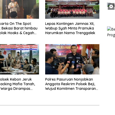
arta On The Spot:
Lepas Kontingen Jamnas XII,
 Bekasi Barat himbau
Wabup Syah Minta Pramuka
olak Hoaks & Cegah
Harumkan Nama Trenggalek
Usai Sholat Jumat
olsek Kebon Jeruk
Polres Pasuruan Nonjobkan
acking Mafia Tanah,
Anggota Reskrim Polsek Beji,
k Warga Dirampas
Wujud Komitmen Transparansi
aksaan
Penanganan Dugaan
Penganiayaan