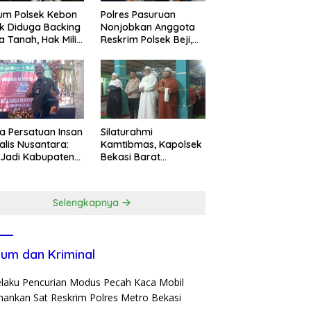
um Polsek Kebon
Polres Pasuruan
k Diduga Backing
Nonjobkan Anggota
a Tanah, Hak Milik
Reskrim Polsek Beji,
ga Dirampas
Wujud Komitmen
at Paksaan
Transparansi
Penanganan Dugaan
Penganiayaan
a Persatuan Insan
Silaturahmi
alis Nusantara:
Kamtibmas, Kapolsek
 Jadi Kabupaten
Bekasi Barat
ar ke-702 Jadi
Tegaskan Peran Umat
entum Perkuat
dan Keluarga Kunci
ergi Pembangunan
Jaga Kondusivitas
Selengkapnya
Wilayah
um dan Kriminal