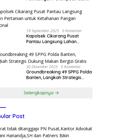
Anak, Bareskrim Polri Terima
Kunjungan Delegasi Kepolisian
nasional Korea Selatan
18 September 2025
0 Komentar
Kapolsek Cikarang Pusat
Pantau Langsung Lahan
Pertanian untuk Ketahanan
Pangan Nasional
30 Desember 2025
0 Komentar
Groundbreaking 49 SPPG Polda
Banten, Langkah Strategis
Dukung Makan Bergizi Gratis
Selengkapnya
ular Post