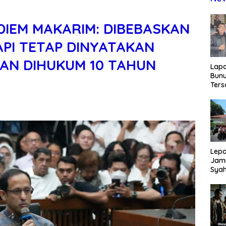
DIEM MAKARIM: DIBEBASKAN
PI TETAP DINYATAKAN
AN DIHUKUM 10 TAHUN
Lap
Bunu
Ters
Rp80
Okn
Utus
Disd
Lepa
Jamn
Syah
Har
Tren