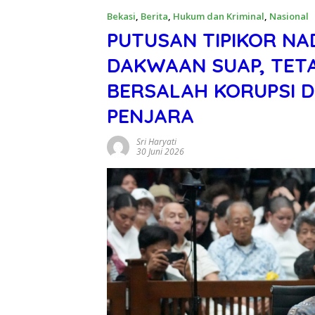
Bekasi
,
Berita
,
Hukum dan Kriminal
,
Nasional
PUTUSAN TIPIKOR NA
DAKWAAN SUAP, TETA
BERSALAH KORUPSI D
PENJARA
Sri Haryati
30 Juni 2026