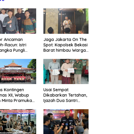
or Ancaman
Jaga Jakarta On The
h-Racun: Istri
Spot: Kapolsek Bekasi
angka Pungli
Barat himbau Warga
 Juta Diperiksa,
Tolak Hoaks & Cegah
um G Mengaku
Tawuran Usai Sholat
an Kadis
Jumat
agperin
s Kontingen
Usai Sempat
as XII, Wabup
Dikabarkan Tertahan,
 Minta Pramuka
Ijazah Dua Santri
umkan Nama
Kembali ke Orang Tua
ggalek
Secara Cuma-cuma