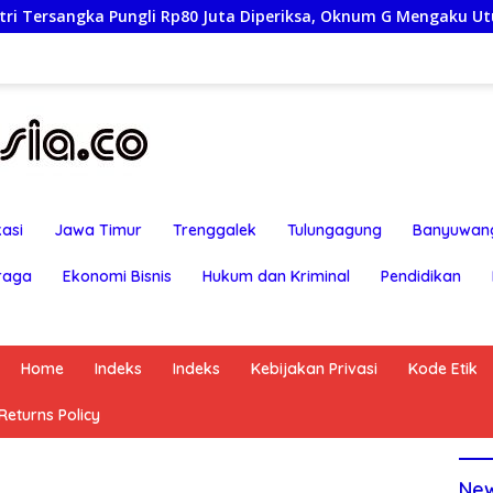
80 Juta Diperiksa, Oknum G Mengaku Utusan Kadis Disdagperin
asi
Jawa Timur
Trenggalek
Tulungagung
Banyuwan
raga
Ekonomi Bisnis
Hukum dan Kriminal
Pendidikan
Home
Indeks
Indeks
Kebijakan Privasi
Kode Etik
eturns Policy
Ne