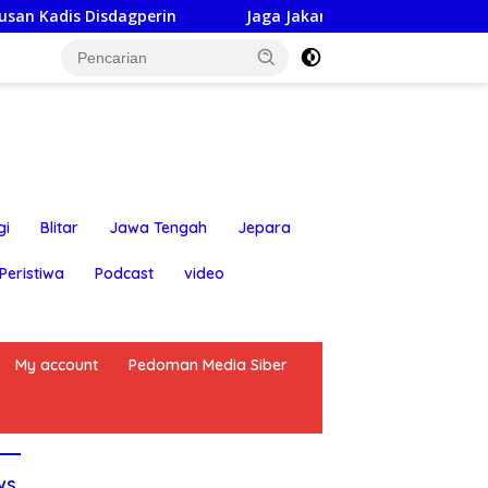
Jaga Jakarta On The Spot: Kapolsek Bekasi Barat hi
gi
Blitar
Jawa Tengah
Jepara
Peristiwa
Podcast
video
My account
Pedoman Media Siber
ws