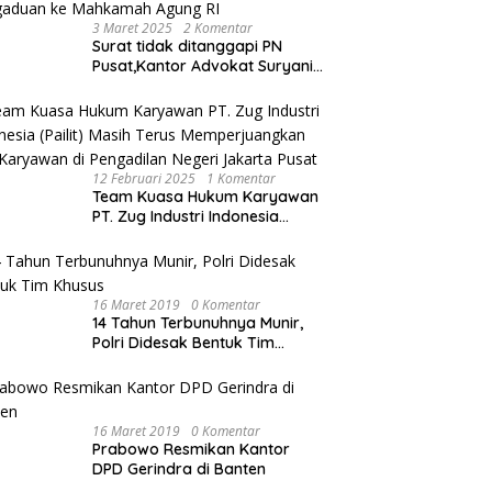
3 Maret 2025
2 Komentar
Surat tidak ditanggapi PN
Pusat,Kantor Advokat Suryani
Hariandja,SH dan Patners Bikin
Pengaduan ke Mahkamah
Agung RI
12 Februari 2025
1 Komentar
Team Kuasa Hukum Karyawan
PT. Zug Industri Indonesia
(Pailit) Masih Terus
Memperjuangkan Hak
Karyawan di Pengadilan Negeri
Jakarta Pusat
16 Maret 2019
0 Komentar
14 Tahun Terbunuhnya Munir,
Polri Didesak Bentuk Tim
Khusus
16 Maret 2019
0 Komentar
Prabowo Resmikan Kantor
DPD Gerindra di Banten