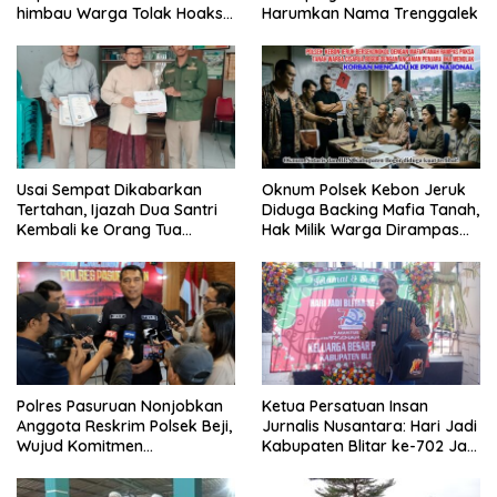
himbau Warga Tolak Hoaks
Harumkan Nama Trenggalek
& Cegah Tawuran Usai
Sholat Jumat
Usai Sempat Dikabarkan
Oknum Polsek Kebon Jeruk
Tertahan, Ijazah Dua Santri
Diduga Backing Mafia Tanah,
Kembali ke Orang Tua
Hak Milik Warga Dirampas
Secara Cuma-cuma
Lewat Paksaan
Polres Pasuruan Nonjobkan
Ketua Persatuan Insan
Anggota Reskrim Polsek Beji,
Jurnalis Nusantara: Hari Jadi
Wujud Komitmen
Kabupaten Blitar ke-702 Jadi
Transparansi Penanganan
Momentum Perkuat Sinergi
Dugaan Penganiayaan
Pembangunan