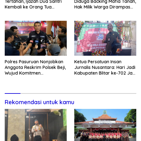
Tertahan, Ijazah Dua Santri
Diduga Backing Mafia Tanah,
Kembali ke Orang Tua
Hak Milik Warga Dirampas
Secara Cuma-cuma
Lewat Paksaan
Polres Pasuruan Nonjobkan
Ketua Persatuan Insan
Anggota Reskrim Polsek Beji,
Jurnalis Nusantara: Hari Jadi
Wujud Komitmen
Kabupaten Blitar ke-702 Jadi
Transparansi Penanganan
Momentum Perkuat Sinergi
Dugaan Penganiayaan
Pembangunan
Rekomendasi untuk kamu