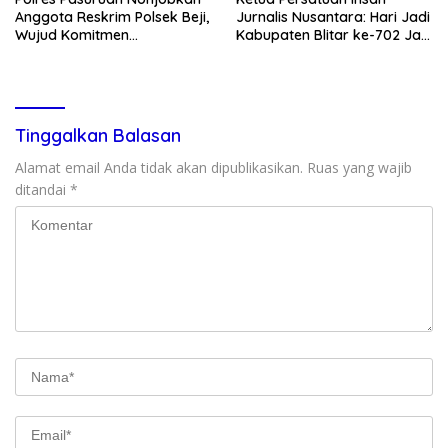
Anggota Reskrim Polsek Beji,
Jurnalis Nusantara: Hari Jadi
Wujud Komitmen
Kabupaten Blitar ke-702 Jadi
Transparansi Penanganan
Momentum Perkuat Sinergi
Dugaan Penganiayaan
Pembangunan
Tinggalkan Balasan
Alamat email Anda tidak akan dipublikasikan.
Ruas yang wajib
ditandai
*