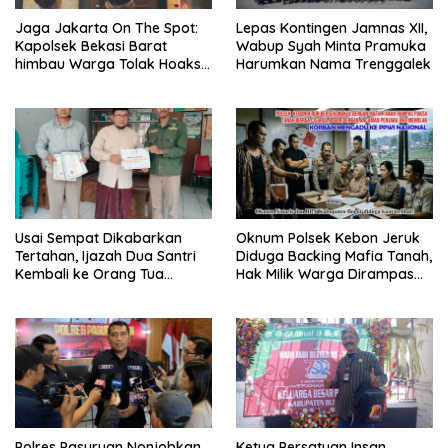
Jaga Jakarta On The Spot:
Lepas Kontingen Jamnas XII,
Kapolsek Bekasi Barat
Wabup Syah Minta Pramuka
himbau Warga Tolak Hoaks
Harumkan Nama Trenggalek
& Cegah Tawuran Usai
Sholat Jumat
Usai Sempat Dikabarkan
Oknum Polsek Kebon Jeruk
Tertahan, Ijazah Dua Santri
Diduga Backing Mafia Tanah,
Kembali ke Orang Tua
Hak Milik Warga Dirampas
Secara Cuma-cuma
Lewat Paksaan
Polres Pasuruan Nonjobkan
Ketua Persatuan Insan