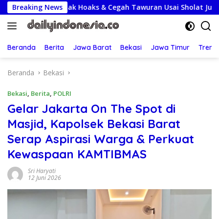
Langsung
ga Tolak Hoaks & Cegah Tawuran Usai Sholat Jumat
Breaking News
Le
ke
konten
Beranda
Berita
Jawa Barat
Bekasi
Jawa Timur
Treng
Beranda
Bekasi
Bekasi
,
Berita
,
POLRI
Gelar Jakarta On The Spot di
Masjid, Kapolsek Bekasi Barat
Serap Aspirasi Warga & Perkuat
Kewaspaan KAMTIBMAS
Sri Haryati
12 Juni 2026