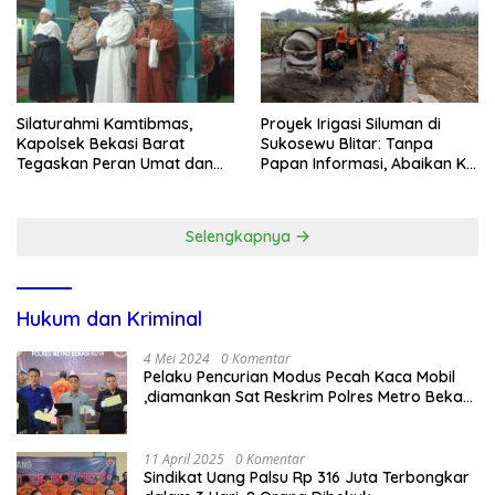
Silaturahmi Kamtibmas,
Proyek Irigasi Siluman di
Kapolsek Bekasi Barat
Sukosewu Blitar: Tanpa
Tegaskan Peran Umat dan
Papan Informasi, Abaikan K3,
Keluarga Kunci Jaga
dan Terkesan Lempar
Kondusivitas Wilayah
Tanggung Jawab
Selengkapnya
Hukum dan Kriminal
4 Mei 2024
0 Komentar
Pelaku Pencurian Modus Pecah Kaca Mobil
,diamankan Sat Reskrim Polres Metro Bekasi
Kota
11 April 2025
0 Komentar
Sindikat Uang Palsu Rp 316 Juta Terbongkar