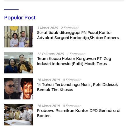
Popular Post
3 Maret 2025
2 Komentar
Surat tidak ditanggapi PN Pusat,Kantor
Advokat Suryani Hariandja,SH dan Patners
Bikin Pengaduan ke Mahkamah Agung RI
12 Februari 2025
1 Komentar
Team Kuasa Hukum Karyawan PT. Zug
Industri Indonesia (Pailit) Masih Terus
Memperjuangkan Hak Karyawan di
Pengadilan Negeri Jakarta Pusat
16 Maret 2019
0 Komentar
14 Tahun Terbunuhnya Munir, Polri Didesak
Bentuk Tim Khusus
16 Maret 2019
0 Komentar
Prabowo Resmikan Kantor DPD Gerindra di
Banten