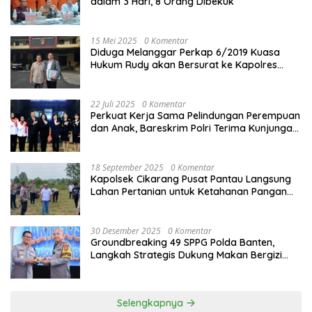
dalam 3 Hari, 8 Orang Dibekuk
15 Mei 2025
0 Komentar
Diduga Melanggar Perkap 6/2019 Kuasa
Hukum Rudy akan Bersurat ke Kapolres
Bandung Kota .
22 Juli 2025
0 Komentar
Perkuat Kerja Sama Pelindungan Perempuan
dan Anak, Bareskrim Polri Terima Kunjungan
Delegasi Kepolisian nasional Korea Selatan
18 September 2025
0 Komentar
Kapolsek Cikarang Pusat Pantau Langsung
Lahan Pertanian untuk Ketahanan Pangan
Nasional
30 Desember 2025
0 Komentar
Groundbreaking 49 SPPG Polda Banten,
Langkah Strategis Dukung Makan Bergizi
Gratis
Selengkapnya