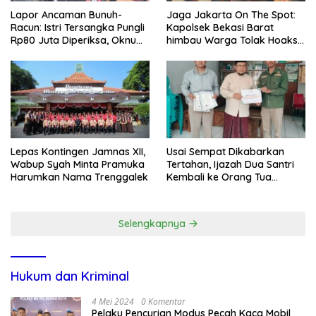
Lapor Ancaman Bunuh-
Jaga Jakarta On The Spot:
Racun: Istri Tersangka Pungli
Kapolsek Bekasi Barat
Rp80 Juta Diperiksa, Oknum
himbau Warga Tolak Hoaks
G Mengaku Utusan Kadis
& Cegah Tawuran Usai
Disdagperin
Sholat Jumat
Lepas Kontingen Jamnas XII,
Usai Sempat Dikabarkan
Wabup Syah Minta Pramuka
Tertahan, Ijazah Dua Santri
Harumkan Nama Trenggalek
Kembali ke Orang Tua
Secara Cuma-cuma
Selengkapnya
Hukum dan Kriminal
4 Mei 2024
0 Komentar
Pelaku Pencurian Modus Pecah Kaca Mobil