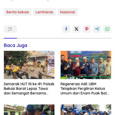
Berita bekasi
Lemhanas
Nasional
Baca Juga
Semarak HUT RI ke-81: Polsek
Regenerasi Adil: UBM
Bekasi Barat Lepas Tawa
Tetapkan Pergiliran Ketua
dan Semangat Bersama
Umum dari Enam Puak Batak
Warga Kranji
Muslim