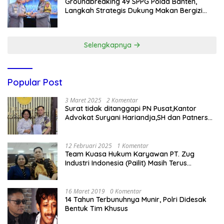
Groundbreaking 49 SPPG Polda Banten,
Langkah Strategis Dukung Makan Bergizi
Gratis
Selengkapnya
Popular Post
3 Maret 2025
2 Komentar
Surat tidak ditanggapi PN Pusat,Kantor
Advokat Suryani Hariandja,SH dan Patners
Bikin Pengaduan ke Mahkamah Agung RI
12 Februari 2025
1 Komentar
Team Kuasa Hukum Karyawan PT. Zug
Industri Indonesia (Pailit) Masih Terus
Memperjuangkan Hak Karyawan di
Pengadilan Negeri Jakarta Pusat
16 Maret 2019
0 Komentar
14 Tahun Terbunuhnya Munir, Polri Didesak
Bentuk Tim Khusus