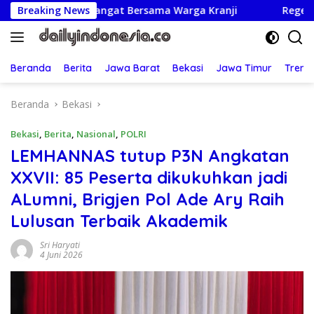
Langsung
an Semangat Bersama Warga Kranji
Breaking News
Regenerasi Adil: UB
ke
konten
Beranda
Berita
Jawa Barat
Bekasi
Jawa Timur
Treng
Beranda
Bekasi
Bekasi
,
Berita
,
Nasional
,
POLRI
LEMHANNAS tutup P3N Angkatan
XXVII: 85 Peserta dikukuhkan jadi
ALumni, Brigjen Pol Ade Ary Raih
Lulusan Terbaik Akademik
Sri Haryati
4 Juni 2026