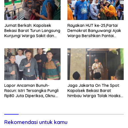
Jumat Berkah: Kapolsek
Rayakan HUT ke-25,Partai
Bekasi Barat Turun Langsung
Demokrat Banyuwangi Ajak
Kunjungi Warga Sakit dan
Warga Bersihkan Pantai
Lansia
Kedunen Desa Bomo
Lapor Ancaman Bunuh-
Jaga Jakarta On The Spot:
Racun: Istri Tersangka Pungli
Kapolsek Bekasi Barat
Rp80 Juta Diperiksa, Oknum
himbau Warga Tolak Hoaks
G Mengaku Utusan Kadis
& Cegah Tawuran Usai
Disdagperin
Sholat Jumat
Rekomendasi untuk kamu