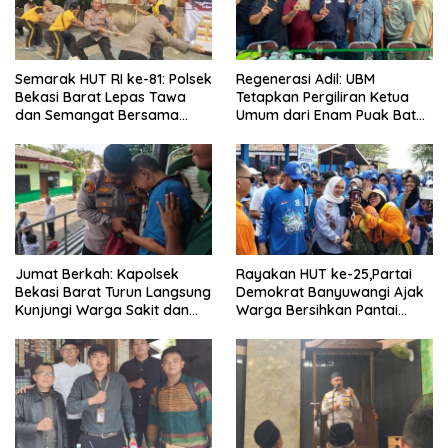
Semarak HUT RI ke-81: Polsek
Regenerasi Adil: UBM
Bekasi Barat Lepas Tawa
Tetapkan Pergiliran Ketua
dan Semangat Bersama
Umum dari Enam Puak Batak
Warga Kranji
Muslim
Jumat Berkah: Kapolsek
Rayakan HUT ke-25,Partai
Bekasi Barat Turun Langsung
Demokrat Banyuwangi Ajak
Kunjungi Warga Sakit dan
Warga Bersihkan Pantai
Lansia
Kedunen Desa Bomo