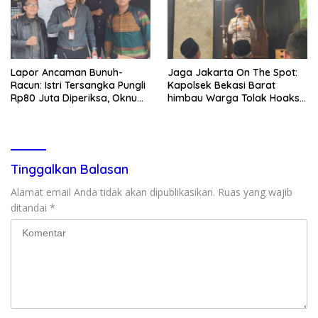
Lapor Ancaman Bunuh-
Jaga Jakarta On The Spot:
Racun: Istri Tersangka Pungli
Kapolsek Bekasi Barat
Rp80 Juta Diperiksa, Oknum
himbau Warga Tolak Hoaks
G Mengaku Utusan Kadis
& Cegah Tawuran Usai
Disdagperin
Sholat Jumat
Tinggalkan Balasan
Alamat email Anda tidak akan dipublikasikan.
Ruas yang wajib
ditandai
*