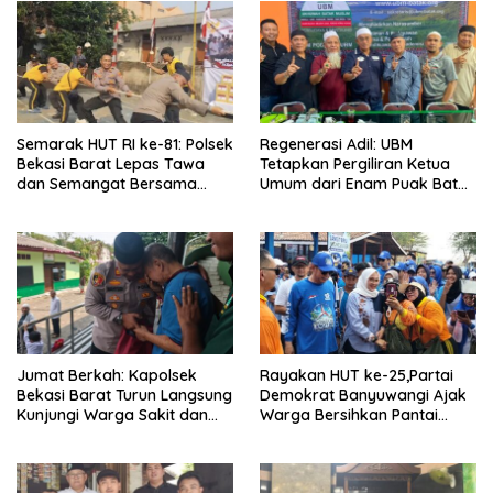
Semarak HUT RI ke-81: Polsek
Regenerasi Adil: UBM
Bekasi Barat Lepas Tawa
Tetapkan Pergiliran Ketua
dan Semangat Bersama
Umum dari Enam Puak Batak
Warga Kranji
Muslim
Jumat Berkah: Kapolsek
Rayakan HUT ke-25,Partai
Bekasi Barat Turun Langsung
Demokrat Banyuwangi Ajak
Kunjungi Warga Sakit dan
Warga Bersihkan Pantai
Lansia
Kedunen Desa Bomo