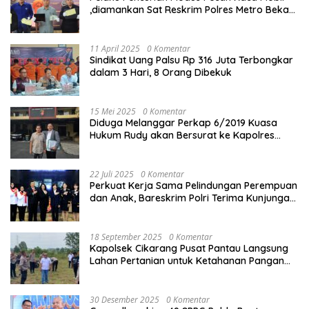
,diamankan Sat Reskrim Polres Metro Bekasi
Kota
11 April 2025
0 Komentar
Sindikat Uang Palsu Rp 316 Juta Terbongkar
dalam 3 Hari, 8 Orang Dibekuk
15 Mei 2025
0 Komentar
Diduga Melanggar Perkap 6/2019 Kuasa
Hukum Rudy akan Bersurat ke Kapolres
Bandung Kota .
22 Juli 2025
0 Komentar
Perkuat Kerja Sama Pelindungan Perempuan
dan Anak, Bareskrim Polri Terima Kunjungan
Delegasi Kepolisian nasional Korea Selatan
18 September 2025
0 Komentar
Kapolsek Cikarang Pusat Pantau Langsung
Lahan Pertanian untuk Ketahanan Pangan
Nasional
30 Desember 2025
0 Komentar