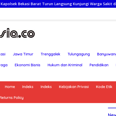
run Langsung Kunjungi Warga Sakit dan Lansia
Rayakan
asi
Jawa Timur
Trenggalek
Tulungagung
Banyuwan
raga
Ekonomi Bisnis
Hukum dan Kriminal
Pendidikan
Home
Indeks
Indeks
Kebijakan Privasi
Kode Etik
eturns Policy
Ne