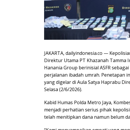
JAKARTA, dailyindonesia.co — Kepolis
Direktur Utama PT Khazanah Tamma Int
Hanania Group berinisial ASFR sebaga
perjalanan ibadah umrah. Penetapan i
yang digelar di Aula Satya Haprabu Di
Selasa (2/6/2026).
Kabid Humas Polda Metro Jaya, Kombes
menjadi perhatian serius pihak kepol
telah menitipkan dana namun belum dap
“Kami menyampaikan empati yang mend