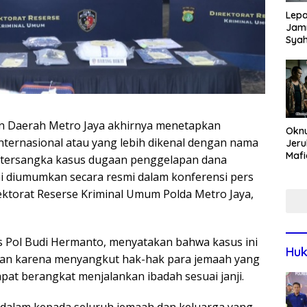
Lepa
Jamn
Syah
Har
Tren
ian Daerah Metro Jaya akhirnya menetapkan
Okn
ernasional atau yang lebih dikenal dengan nama
Jeru
Mafi
i tersangka kasus dugaan penggelapan dana
War
ni diumumkan secara resmi dalam konferensi pers
Lew
rektorat Reserse Kriminal Umum Polda Metro Jaya,
 Pol Budi Hermanto, menyatakan bahwa kasus ini
Huk
isian karena menyangkut hak-hak para jemaah yang
at berangkat menjalankan ibadah sesuai janji.
alam kepada seluruh jemaah dan keluarga yang