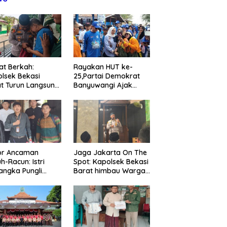
Rayakan HUT ke-
t Berkah:
25,Partai Demokrat
lsek Bekasi
Banyuwangi Ajak
t Turun Langsung
Warga Bersihkan
ungi Warga Sakit
Pantai Kedunen Desa
Lansia
Bomo
or Ancaman
Jaga Jakarta On The
h-Racun: Istri
Spot: Kapolsek Bekasi
angka Pungli
Barat himbau Warga
 Juta Diperiksa,
Tolak Hoaks & Cegah
um G Mengaku
Tawuran Usai Sholat
an Kadis
Jumat
agperin