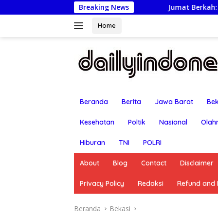
Langsung
Jumat Berkah: Kapolsek Bekasi Barat Tu
Breaking News
ke
konten
Home
Beranda
Berita
Jawa Barat
Bek
Kesehatan
Poltik
Nasional
Olah
Hiburan
TNI
POLRI
About
Blog
Contact
Disclaimer
Privacy Policy
Redaksi
Refund and R
Beranda
Bekasi