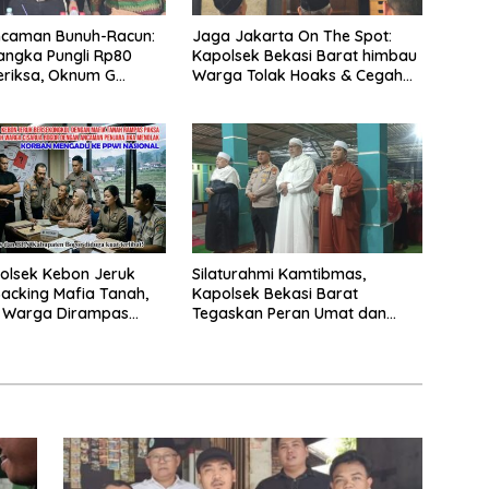
ncaman Bunuh-Racun:
Jaga Jakarta On The Spot:
rsangka Pungli Rp80
Kapolsek Bekasi Barat himbau
eriksa, Oknum G
Warga Tolak Hoaks & Cegah
 Utusan Kadis
Tawuran Usai Sholat Jumat
rin
olsek Kebon Jeruk
Silaturahmi Kamtibmas,
acking Mafia Tanah,
Kapolsek Bekasi Barat
k Warga Dirampas
Tegaskan Peran Umat dan
aksaan
Keluarga Kunci Jaga
Kondusivitas Wilayah