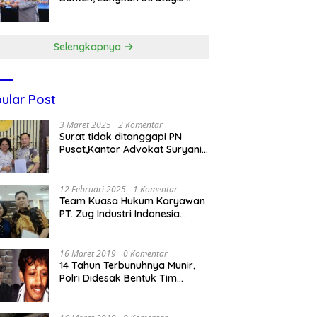
Dukung Makan Bergizi Gratis
Selengkapnya
ular Post
3 Maret 2025
2 Komentar
Surat tidak ditanggapi PN
Pusat,Kantor Advokat Suryani
Hariandja,SH dan Patners Bikin
Pengaduan ke Mahkamah
Agung RI
12 Februari 2025
1 Komentar
Team Kuasa Hukum Karyawan
PT. Zug Industri Indonesia
(Pailit) Masih Terus
Memperjuangkan Hak
Karyawan di Pengadilan Negeri
16 Maret 2019
0 Komentar
Jakarta Pusat
14 Tahun Terbunuhnya Munir,
Polri Didesak Bentuk Tim
Khusus