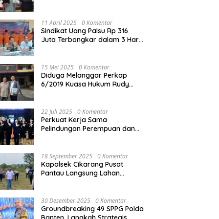
Reskrim Polres Metro Bekasi
Kota
11 April 2025
0 Komentar
Sindikat Uang Palsu Rp 316
Juta Terbongkar dalam 3 Hari,
8 Orang Dibekuk
15 Mei 2025
0 Komentar
Diduga Melanggar Perkap
6/2019 Kuasa Hukum Rudy
akan Bersurat ke Kapolres
Bandung Kota .
22 Juli 2025
0 Komentar
Perkuat Kerja Sama
Pelindungan Perempuan dan
Anak, Bareskrim Polri Terima
Kunjungan Delegasi Kepolisian
nasional Korea Selatan
18 September 2025
0 Komentar
Kapolsek Cikarang Pusat
Pantau Langsung Lahan
Pertanian untuk Ketahanan
Pangan Nasional
30 Desember 2025
0 Komentar
Groundbreaking 49 SPPG Polda
Banten, Langkah Strategis