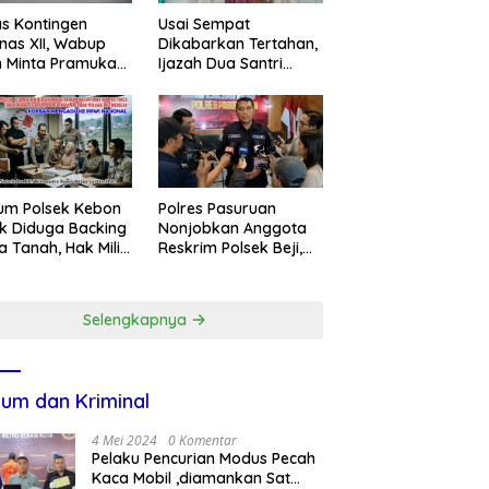
s Kontingen
Usai Sempat
as XII, Wabup
Dikabarkan Tertahan,
 Minta Pramuka
Ijazah Dua Santri
umkan Nama
Kembali ke Orang Tua
ggalek
Secara Cuma-cuma
Polres Pasuruan
um Polsek Kebon
Nonjobkan Anggota
k Diduga Backing
Reskrim Polsek Beji,
a Tanah, Hak Milik
Wujud Komitmen
ga Dirampas
Transparansi
at Paksaan
Penanganan Dugaan
Selengkapnya
Penganiayaan
um dan Kriminal
4 Mei 2024
0 Komentar
Pelaku Pencurian Modus Pecah
Kaca Mobil ,diamankan Sat