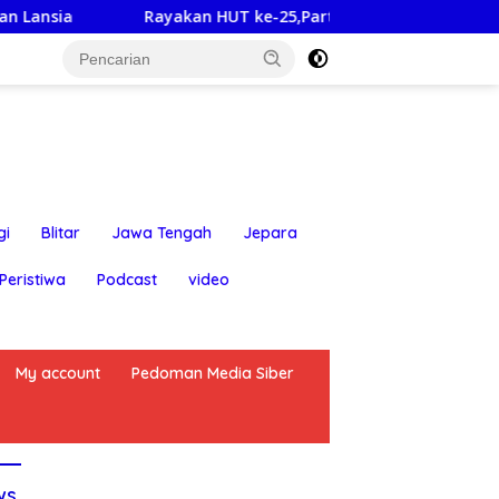
 HUT ke-25,Partai Demokrat Banyuwangi Ajak Warga Bersihka
gi
Blitar
Jawa Tengah
Jepara
Peristiwa
Podcast
video
My account
Pedoman Media Siber
ws