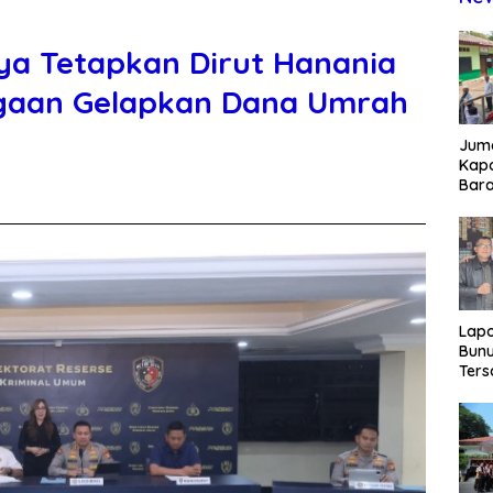
ya Tetapkan Dirut Hanania
gaan Gelapkan Dana Umrah
Juma
Kapo
Bara
Kunj
dan 
Lap
Bunu
Ters
Rp80
Okn
Utus
Disd