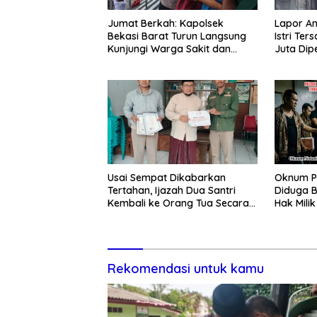
Jumat Berkah: Kapolsek
Lapor A
Bekasi Barat Turun Langsung
Istri Te
Kunjungi Warga Sakit dan
Juta Dip
Lansia
Mengaku
Disdagpe
Usai Sempat Dikabarkan
Oknum P
Tertahan, Ijazah Dua Santri
Diduga B
Kembali ke Orang Tua Secara
Hak Mili
Cuma-cuma
Lewat P
Rekomendasi untuk kamu