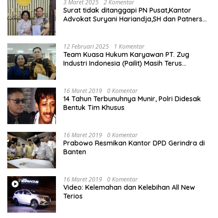
3 Maret 2025
2 Komentar
Surat tidak ditanggapi PN Pusat,Kantor
Advokat Suryani Hariandja,SH dan Patners
Bikin Pengaduan ke Mahkamah Agung RI
12 Februari 2025
1 Komentar
Team Kuasa Hukum Karyawan PT. Zug
Industri Indonesia (Pailit) Masih Terus
Memperjuangkan Hak Karyawan di
Pengadilan Negeri Jakarta Pusat
16 Maret 2019
0 Komentar
14 Tahun Terbunuhnya Munir, Polri Didesak
Bentuk Tim Khusus
16 Maret 2019
0 Komentar
Prabowo Resmikan Kantor DPD Gerindra di
Banten
16 Maret 2019
0 Komentar
Video: Kelemahan dan Kelebihan All New
Terios