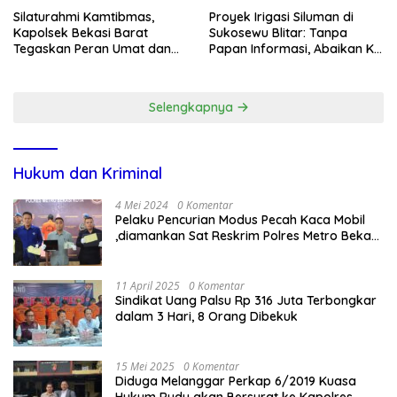
Silaturahmi Kamtibmas,
Proyek Irigasi Siluman di
Kapolsek Bekasi Barat
Sukosewu Blitar: Tanpa
Tegaskan Peran Umat dan
Papan Informasi, Abaikan K3,
Keluarga Kunci Jaga
dan Terkesan Lempar
Kondusivitas Wilayah
Tanggung Jawab
Selengkapnya
Hukum dan Kriminal
4 Mei 2024
0 Komentar
Pelaku Pencurian Modus Pecah Kaca Mobil
,diamankan Sat Reskrim Polres Metro Bekasi
Kota
11 April 2025
0 Komentar
Sindikat Uang Palsu Rp 316 Juta Terbongkar
dalam 3 Hari, 8 Orang Dibekuk
15 Mei 2025
0 Komentar
Diduga Melanggar Perkap 6/2019 Kuasa
Hukum Rudy akan Bersurat ke Kapolres