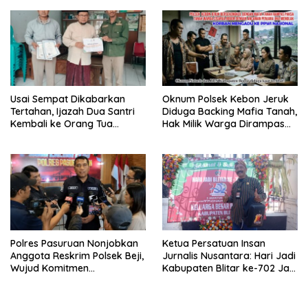
Sholat Jumat
Usai Sempat Dikabarkan
Oknum Polsek Kebon Jeruk
Tertahan, Ijazah Dua Santri
Diduga Backing Mafia Tanah,
Kembali ke Orang Tua
Hak Milik Warga Dirampas
Secara Cuma-cuma
Lewat Paksaan
Polres Pasuruan Nonjobkan
Ketua Persatuan Insan
Anggota Reskrim Polsek Beji,
Jurnalis Nusantara: Hari Jadi
Wujud Komitmen
Kabupaten Blitar ke-702 Jadi
Transparansi Penanganan
Momentum Perkuat Sinergi
Dugaan Penganiayaan
Pembangunan