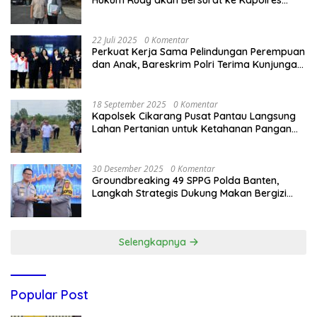
Bandung Kota .
22 Juli 2025
0 Komentar
Perkuat Kerja Sama Pelindungan Perempuan
dan Anak, Bareskrim Polri Terima Kunjungan
Delegasi Kepolisian nasional Korea Selatan
18 September 2025
0 Komentar
Kapolsek Cikarang Pusat Pantau Langsung
Lahan Pertanian untuk Ketahanan Pangan
Nasional
30 Desember 2025
0 Komentar
Groundbreaking 49 SPPG Polda Banten,
Langkah Strategis Dukung Makan Bergizi
Gratis
Selengkapnya
Popular Post