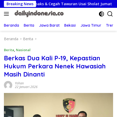
Langsung
lak Hoaks & Cegah Tawuran Usai Sholat Jumat
Breaking News
Lepas K
ke
konten
Beranda
Berita
Jawa Barat
Bekasi
Jawa Timur
Treng
Beranda
Berita
Berita
,
Nasional
Berkas Dua Kali P-19, Kepastian
Hukum Perkara Nenek Hawasiah
Masih Dinanti
Yohan
22 Januari 2026