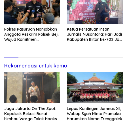
Polres Pasuruan Nonjobkan
Ketua Persatuan Insan
Anggota Reskrim Polsek Beji,
Jurnalis Nusantara: Hari Jadi
Wujud Komitmen
Kabupaten Blitar ke-702 Jadi
Transparansi Penanganan
Momentum Perkuat Sinergi
Dugaan Penganiayaan
Pembangunan
Rekomendasi untuk kamu
Jaga Jakarta On The Spot:
Lepas Kontingen Jamnas XII,
Kapolsek Bekasi Barat
Wabup Syah Minta Pramuka
himbau Warga Tolak Hoaks
Harumkan Nama Trenggalek
& Cegah Tawuran Usai