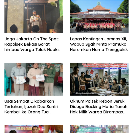
Jaga Jakarta On The Spot:
Lepas Kontingen Jamnas XII,
Kapolsek Bekasi Barat
Wabup Syah Minta Pramuka
himbau Warga Tolak Hoaks
Harumkan Nama Trenggalek
& Cegah Tawuran Usai
Sholat Jumat
Usai Sempat Dikabarkan
Oknum Polsek Kebon Jeruk
Tertahan, Ijazah Dua Santri
Diduga Backing Mafia Tanah,
Kembali ke Orang Tua
Hak Milik Warga Dirampas
Secara Cuma-cuma
Lewat Paksaan