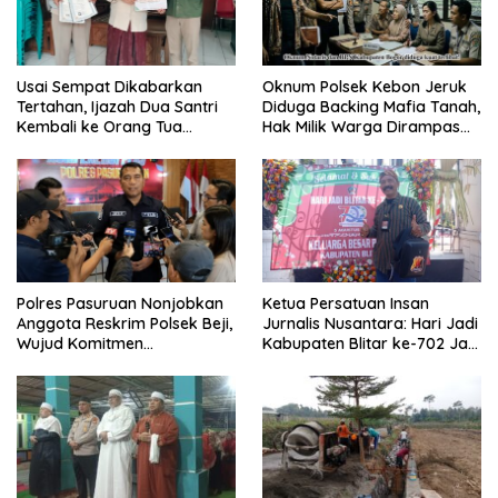
Usai Sempat Dikabarkan
Oknum Polsek Kebon Jeruk
Tertahan, Ijazah Dua Santri
Diduga Backing Mafia Tanah,
Kembali ke Orang Tua
Hak Milik Warga Dirampas
Secara Cuma-cuma
Lewat Paksaan
Polres Pasuruan Nonjobkan
Ketua Persatuan Insan
Anggota Reskrim Polsek Beji,
Jurnalis Nusantara: Hari Jadi
Wujud Komitmen
Kabupaten Blitar ke-702 Jadi
Transparansi Penanganan
Momentum Perkuat Sinergi
Dugaan Penganiayaan
Pembangunan