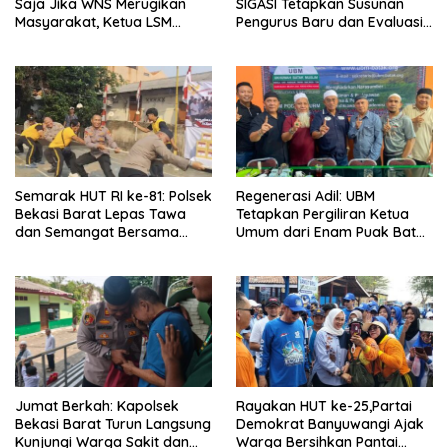
Saja Jika WNS Merugikan
SIGASI Tetapkan Susunan
Masyarakat, Ketua LSM
Pengurus Baru dan Evaluasi
Formasi Meminta Bupati
Komitmen Anggota
Tindak Tegas Oknum
Anggota Kelompok Ahli
Pemkab
Semarak HUT RI ke-81: Polsek
Regenerasi Adil: UBM
Bekasi Barat Lepas Tawa
Tetapkan Pergiliran Ketua
dan Semangat Bersama
Umum dari Enam Puak Batak
Warga Kranji
Muslim
Jumat Berkah: Kapolsek
Rayakan HUT ke-25,Partai
Bekasi Barat Turun Langsung
Demokrat Banyuwangi Ajak
Kunjungi Warga Sakit dan
Warga Bersihkan Pantai