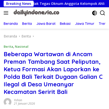
Langsung
ati Tindak Tegas Oknum Anggota Kelompok Ahli Pemkab
Breaking News
ke
konten
Beranda
Berita
Jawa Barat
Bekasi
Jawa Timur
Treng
Beranda
Berita
Berita
,
Nasional
Beberapa Wartawan di Ancam
Preman Tambang Saat Peliputan,
Ketua Formasi Akan Laporkan ke
Polda Bali Terkait Dugaan Galian C
Ilegal di Desa Umeanyar
Kecamatan Seririt Bali
Yohan
21 Januari 2026