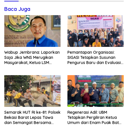
Baca Juga
Wabup Jembrana: Laporkan
Pemantapan Organisasi:
Saja Jika WNS Merugikan
SIGASI Tetapkan Susunan
Masyarakat, Ketua LSM
Pengurus Baru dan Evaluasi
Formasi Meminta Bupati
Komitmen Anggota
Tindak Tegas Oknum
Anggota Kelompok Ahli
Pemkab
Semarak HUT RI ke-81: Polsek
Regenerasi Adil: UBM
Bekasi Barat Lepas Tawa
Tetapkan Pergiliran Ketua
dan Semangat Bersama
Umum dari Enam Puak Batak
Warga Kranji
Muslim