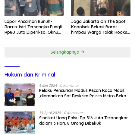
Lapor Ancaman Bunuh-
Jaga Jakarta On The Spot:
Racun: Istri Tersangka Pungli
Kapolsek Bekasi Barat
Rp80 Juta Diperiksa, Oknum
himbau Warga Tolak Hoaks
G Mengaku Utusan Kadis
& Cegah Tawuran Usai
Disdagperin
Sholat Jumat
Selengkapnya
Hukum dan Kriminal
4 Mei 2024
0 Komentar
Pelaku Pencurian Modus Pecah Kaca Mobil
,diamankan Sat Reskrim Polres Metro Bekasi
Kota
11 April 2025
0 Komentar
Sindikat Uang Palsu Rp 316 Juta Terbongkar
dalam 3 Hari, 8 Orang Dibekuk