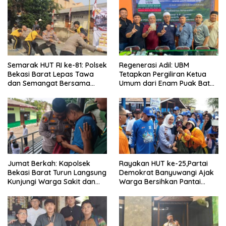
Tindak Tegas Oknum
Anggota Kelompok Ahli
Pemkab
Semarak HUT RI ke-81: Polsek
Regenerasi Adil: UBM
Bekasi Barat Lepas Tawa
Tetapkan Pergiliran Ketua
dan Semangat Bersama
Umum dari Enam Puak Batak
Warga Kranji
Muslim
Jumat Berkah: Kapolsek
Rayakan HUT ke-25,Partai
Bekasi Barat Turun Langsung
Demokrat Banyuwangi Ajak
Kunjungi Warga Sakit dan
Warga Bersihkan Pantai
Lansia
Kedunen Desa Bomo