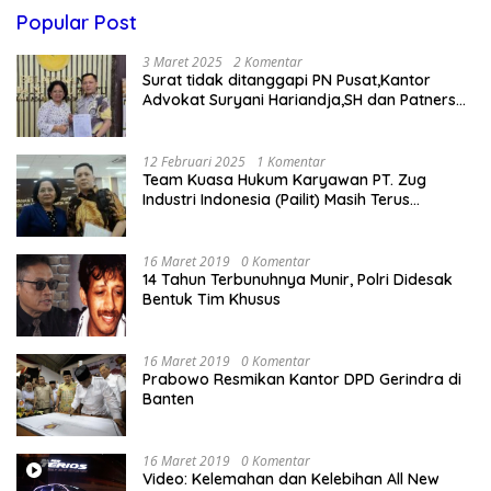
Popular Post
3 Maret 2025
2 Komentar
Surat tidak ditanggapi PN Pusat,Kantor
Advokat Suryani Hariandja,SH dan Patners
Bikin Pengaduan ke Mahkamah Agung RI
12 Februari 2025
1 Komentar
Team Kuasa Hukum Karyawan PT. Zug
Industri Indonesia (Pailit) Masih Terus
Memperjuangkan Hak Karyawan di
Pengadilan Negeri Jakarta Pusat
16 Maret 2019
0 Komentar
14 Tahun Terbunuhnya Munir, Polri Didesak
Bentuk Tim Khusus
16 Maret 2019
0 Komentar
Prabowo Resmikan Kantor DPD Gerindra di
Banten
16 Maret 2019
0 Komentar
Video: Kelemahan dan Kelebihan All New