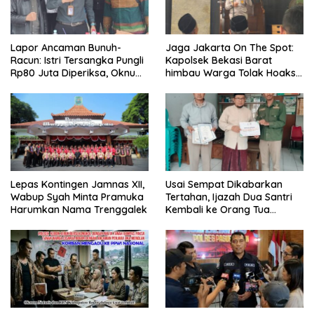
Lapor Ancaman Bunuh-
Jaga Jakarta On The Spot:
Racun: Istri Tersangka Pungli
Kapolsek Bekasi Barat
Rp80 Juta Diperiksa, Oknum
himbau Warga Tolak Hoaks
G Mengaku Utusan Kadis
& Cegah Tawuran Usai
Disdagperin
Sholat Jumat
Lepas Kontingen Jamnas XII,
Usai Sempat Dikabarkan
Wabup Syah Minta Pramuka
Tertahan, Ijazah Dua Santri
Harumkan Nama Trenggalek
Kembali ke Orang Tua
Secara Cuma-cuma