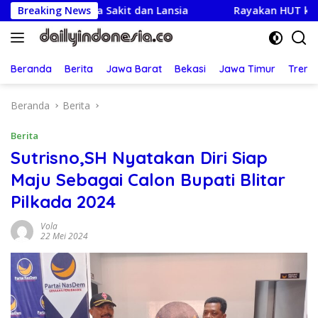
Langsung
arga Sakit dan Lansia
Breaking News
Rayakan HUT ke-25,Partai Demo
ke
konten
Beranda
Berita
Jawa Barat
Bekasi
Jawa Timur
Treng
Beranda
Berita
Berita
Sutrisno,SH Nyatakan Diri Siap
Maju Sebagai Calon Bupati Blitar
Pilkada 2024
Vola
22 Mei 2024