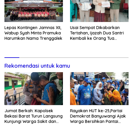
Lepas Kontingen Jamnas XII,
Usai Sempat Dikabarkan
Wabup Syah Minta Pramuka
Tertahan, Ijazah Dua Santri
Harumkan Nama Trenggalek
Kembali ke Orang Tua
Secara Cuma-cuma
Rekomendasi untuk kamu
Jumat Berkah: Kapolsek
Rayakan HUT ke-25,Partai
Bekasi Barat Turun Langsung
Demokrat Banyuwangi Ajak
Kunjungi Warga Sakit dan
Warga Bersihkan Pantai
Lansia
Kedunen Desa Bomo