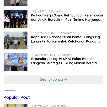
Bandung Kota .
22 Juli 2025
0 Komentar
Perkuat Kerja Sama Pelindungan Perempuan
dan Anak, Bareskrim Polri Terima Kunjungan
Delegasi Kepolisian nasional Korea Selatan
18 September 2025
0 Komentar
Kapolsek Cikarang Pusat Pantau Langsung
Lahan Pertanian untuk Ketahanan Pangan
Nasional
30 Desember 2025
0 Komentar
Groundbreaking 49 SPPG Polda Banten,
Langkah Strategis Dukung Makan Bergizi
Gratis
Selengkapnya
Popular Post
3 Maret 2025
2 Komentar