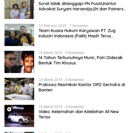
Surat tidak ditanggapi PN Pusat,Kantor
Advokat Suryani Hariandja,SH dan Patners
Bikin Pengaduan ke Mahkamah Agung RI
12 Februari 2025
1 Komentar
Team Kuasa Hukum Karyawan PT. Zug
Industri Indonesia (Pailit) Masih Terus
Memperjuangkan Hak Karyawan di
Pengadilan Negeri Jakarta Pusat
16 Maret 2019
0 Komentar
14 Tahun Terbunuhnya Munir, Polri Didesak
Bentuk Tim Khusus
16 Maret 2019
0 Komentar
Prabowo Resmikan Kantor DPD Gerindra di
Banten
16 Maret 2019
0 Komentar
Video: Kelemahan dan Kelebihan All New
Terios