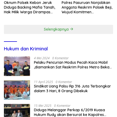
Oknum Polsek Kebon Jeruk
Polres Pasuruan Nonjobkan
Diduga Backing Mafia Tanah,
Anggota Reskrim Polsek Beji,
Hak Milik Warga Dirampas
Wujud Komitmen
Lewat Paksaan
Transparansi Penanganan
Dugaan Penganiayaan
Selengkapnya
Hukum dan Kriminal
4 Mei 2024
0 Komentar
Pelaku Pencurian Modus Pecah Kaca Mobil
,diamankan Sat Reskrim Polres Metro Bekasi
Kota
11 April 2025
0 Komentar
Sindikat Uang Palsu Rp 316 Juta Terbongkar
dalam 3 Hari, 8 Orang Dibekuk
15 Mei 2025
0 Komentar
Diduga Melanggar Perkap 6/2019 Kuasa
Hukum Rudy akan Bersurat ke Kapolres