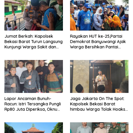
Jumat Berkah: Kapolsek
Rayakan HUT ke-25,Partai
Bekasi Barat Turun Langsung
Demokrat Banyuwangi Ajak
Kunjungi Warga Sakit dan
Warga Bersihkan Pantai
Lansia
Kedunen Desa Bomo
Lapor Ancaman Bunuh-
Jaga Jakarta On The Spot:
Racun: Istri Tersangka Pungli
Kapolsek Bekasi Barat
Rp80 Juta Diperiksa, Oknum
himbau Warga Tolak Hoaks
G Mengaku Utusan Kadis
& Cegah Tawuran Usai
Disdagperin
Sholat Jumat