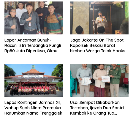
Lapor Ancaman Bunuh-
Jaga Jakarta On The Spot:
Racun: Istri Tersangka Pungli
Kapolsek Bekasi Barat
Rp80 Juta Diperiksa, Oknum
himbau Warga Tolak Hoaks
G Mengaku Utusan Kadis
& Cegah Tawuran Usai
Disdagperin
Sholat Jumat
Lepas Kontingen Jamnas XII,
Usai Sempat Dikabarkan
Wabup Syah Minta Pramuka
Tertahan, Ijazah Dua Santri
Harumkan Nama Trenggalek
Kembali ke Orang Tua
Secara Cuma-cuma