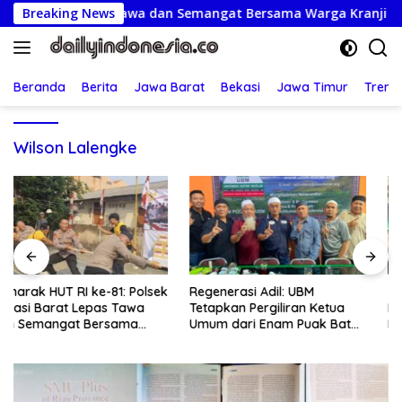
Langsung
Barat Lepas Tawa dan Semangat Bersama Warga Kranji
Breaking News
ke
konten
Beranda
Berita
Jawa Barat
Bekasi
Jawa Timur
Treng
Wilson Lalengke
Regenerasi Adil: UBM
Jumat Berkah: Kapolsek
Tetapkan Pergiliran Ketua
Bekasi Barat Turun Langsung
Umum dari Enam Puak Batak
Kunjungi Warga Sakit dan
Muslim
Lansia