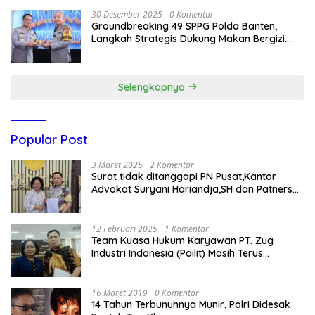
30 Desember 2025
0 Komentar
Groundbreaking 49 SPPG Polda Banten,
Langkah Strategis Dukung Makan Bergizi
Gratis
Selengkapnya
Popular Post
3 Maret 2025
2 Komentar
Surat tidak ditanggapi PN Pusat,Kantor
Advokat Suryani Hariandja,SH dan Patners
Bikin Pengaduan ke Mahkamah Agung RI
12 Februari 2025
1 Komentar
Team Kuasa Hukum Karyawan PT. Zug
Industri Indonesia (Pailit) Masih Terus
Memperjuangkan Hak Karyawan di
Pengadilan Negeri Jakarta Pusat
16 Maret 2019
0 Komentar
14 Tahun Terbunuhnya Munir, Polri Didesak