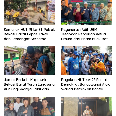
Semarak HUT RI ke-81: Polsek
Regenerasi Adil: UBM
Bekasi Barat Lepas Tawa
Tetapkan Pergiliran Ketua
dan Semangat Bersama
Umum dari Enam Puak Batak
Warga Kranji
Muslim
Jumat Berkah: Kapolsek
Rayakan HUT ke-25,Partai
Bekasi Barat Turun Langsung
Demokrat Banyuwangi Ajak
Kunjungi Warga Sakit dan
Warga Bersihkan Pantai
Lansia
Kedunen Desa Bomo