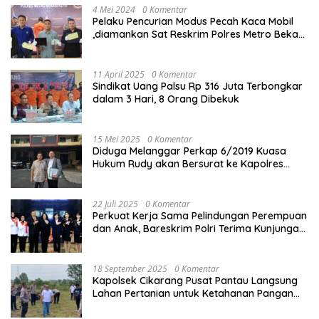
4 Mei 2024
0 Komentar
Pelaku Pencurian Modus Pecah Kaca Mobil
,diamankan Sat Reskrim Polres Metro Bekasi
Kota
11 April 2025
0 Komentar
Sindikat Uang Palsu Rp 316 Juta Terbongkar
dalam 3 Hari, 8 Orang Dibekuk
15 Mei 2025
0 Komentar
Diduga Melanggar Perkap 6/2019 Kuasa
Hukum Rudy akan Bersurat ke Kapolres
Bandung Kota .
22 Juli 2025
0 Komentar
Perkuat Kerja Sama Pelindungan Perempuan
dan Anak, Bareskrim Polri Terima Kunjungan
Delegasi Kepolisian nasional Korea Selatan
18 September 2025
0 Komentar
Kapolsek Cikarang Pusat Pantau Langsung
Lahan Pertanian untuk Ketahanan Pangan
Nasional