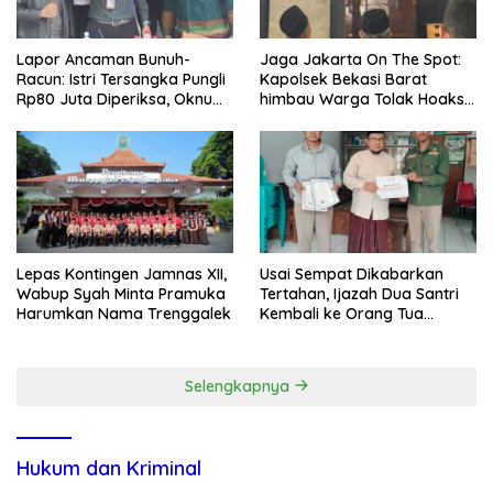
Lapor Ancaman Bunuh-
Jaga Jakarta On The Spot:
Racun: Istri Tersangka Pungli
Kapolsek Bekasi Barat
Rp80 Juta Diperiksa, Oknum
himbau Warga Tolak Hoaks
G Mengaku Utusan Kadis
& Cegah Tawuran Usai
Disdagperin
Sholat Jumat
Lepas Kontingen Jamnas XII,
Usai Sempat Dikabarkan
Wabup Syah Minta Pramuka
Tertahan, Ijazah Dua Santri
Harumkan Nama Trenggalek
Kembali ke Orang Tua
Secara Cuma-cuma
Selengkapnya
Hukum dan Kriminal