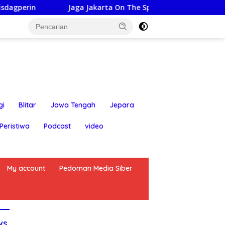
Jaga Jakarta On The Spot: Kapolsek Bekasi Barat himba
gi
Blitar
Jawa Tengah
Jepara
Peristiwa
Podcast
video
My account
Pedoman Media Siber
ws