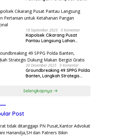
Anak, Bareskrim Polri Terima
Kunjungan Delegasi Kepolisian
nasional Korea Selatan
18 September 2025
0 Komentar
Kapolsek Cikarang Pusat
Pantau Langsung Lahan
Pertanian untuk Ketahanan
Pangan Nasional
30 Desember 2025
0 Komentar
Groundbreaking 49 SPPG Polda
Banten, Langkah Strategis
Dukung Makan Bergizi Gratis
Selengkapnya
ular Post