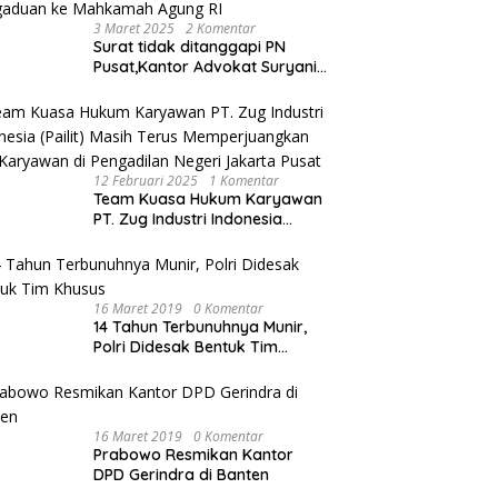
3 Maret 2025
2 Komentar
Surat tidak ditanggapi PN
Pusat,Kantor Advokat Suryani
Hariandja,SH dan Patners Bikin
Pengaduan ke Mahkamah
Agung RI
12 Februari 2025
1 Komentar
Team Kuasa Hukum Karyawan
PT. Zug Industri Indonesia
(Pailit) Masih Terus
Memperjuangkan Hak
Karyawan di Pengadilan Negeri
Jakarta Pusat
16 Maret 2019
0 Komentar
14 Tahun Terbunuhnya Munir,
Polri Didesak Bentuk Tim
Khusus
16 Maret 2019
0 Komentar
Prabowo Resmikan Kantor
DPD Gerindra di Banten