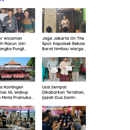
or Ancaman
Jaga Jakarta On The
h-Racun: Istri
Spot: Kapolsek Bekasi
angka Pungli
Barat himbau Warga
 Juta Diperiksa,
Tolak Hoaks & Cegah
um G Mengaku
Tawuran Usai Sholat
an Kadis
Jumat
agperin
s Kontingen
Usai Sempat
as XII, Wabup
Dikabarkan Tertahan,
 Minta Pramuka
Ijazah Dua Santri
umkan Nama
Kembali ke Orang Tua
ggalek
Secara Cuma-cuma