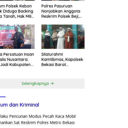
um Polsek Kebon
Polres Pasuruan
k Diduga Backing
Nonjobkan Anggota
a Tanah, Hak Milik
Reskrim Polsek Beji,
ga Dirampas
Wujud Komitmen
at Paksaan
Transparansi
Penanganan Dugaan
Penganiayaan
a Persatuan Insan
Silaturahmi
alis Nusantara:
Kamtibmas, Kapolsek
 Jadi Kabupaten
Bekasi Barat
ar ke-702 Jadi
Tegaskan Peran Umat
entum Perkuat
dan Keluarga Kunci
ergi Pembangunan
Jaga Kondusivitas
Selengkapnya
Wilayah
um dan Kriminal