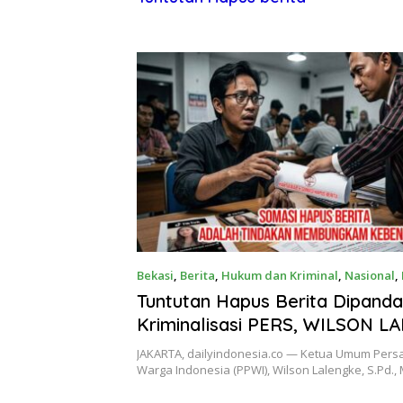
Bekasi
,
Berita
,
Hukum dan Kriminal
,
Nasional
,
Juni 2026
Tuntutan Hapus Berita Dipand
Kriminalisasi PERS, WILSON 
Tolak Somasi MARTIN MANOLU
JAKARTA, dailyindonesia.co — Ketua Umum Pers
POLISI & Laporkan Dugaan Kor
Warga Indonesia (PPWI), Wilson Lalengke, S.Pd., M