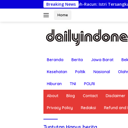
Langsung
Lapor Ancaman Bunuh-Racun: Istri Tersangka Pungli Rp80
Breaking News
ke
konten
Home
Beranda
Berita
Jawa Barat
Bek
Kesehatan
Poltik
Nasional
Olah
Hiburan
TNI
POLRI
About
Blog
Contact
Disclaimer
Privacy Policy
Redaksi
Refund and R
Tuntutan Hapus berita