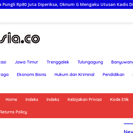
 Juta Diperiksa, Oknum G Mengaku Utusan Kadis Disdagperin
asi
Jawa Timur
Trenggalek
Tulungagung
Banyuwan
raga
Ekonomi Bisnis
Hukum dan Kriminal
Pendidikan
Home
Indeks
Indeks
Kebijakan Privasi
Kode Etik
eturns Policy
Ne