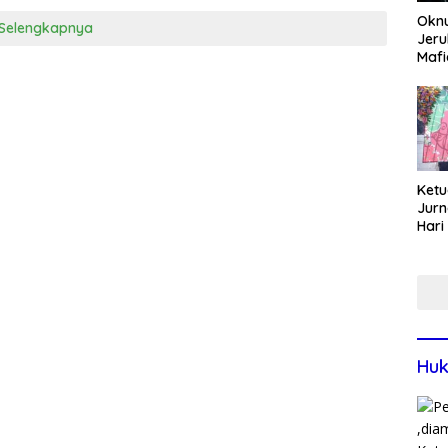
Okn
Selengkapnya
Jeru
Mafi
War
Lew
Ketu
Jurn
Hari
Blit
Mom
Sin
Huk