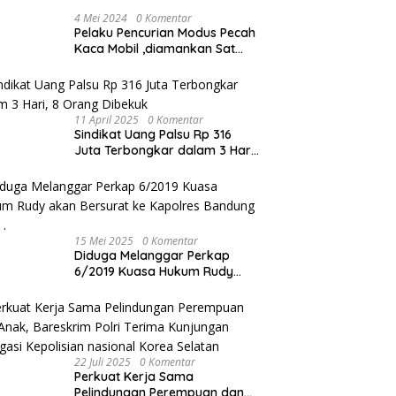
4 Mei 2024
0 Komentar
Pelaku Pencurian Modus Pecah
Kaca Mobil ,diamankan Sat
Reskrim Polres Metro Bekasi
Kota
11 April 2025
0 Komentar
Sindikat Uang Palsu Rp 316
Juta Terbongkar dalam 3 Hari,
8 Orang Dibekuk
15 Mei 2025
0 Komentar
Diduga Melanggar Perkap
6/2019 Kuasa Hukum Rudy
akan Bersurat ke Kapolres
Bandung Kota .
22 Juli 2025
0 Komentar
Perkuat Kerja Sama
Pelindungan Perempuan dan