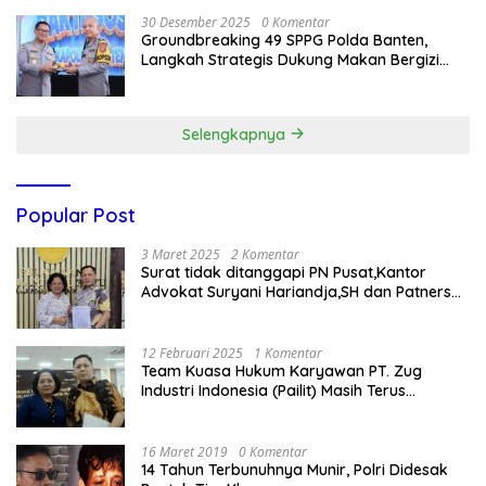
30 Desember 2025
0 Komentar
Groundbreaking 49 SPPG Polda Banten,
Langkah Strategis Dukung Makan Bergizi
Gratis
Selengkapnya
Popular Post
3 Maret 2025
2 Komentar
Surat tidak ditanggapi PN Pusat,Kantor
Advokat Suryani Hariandja,SH dan Patners
Bikin Pengaduan ke Mahkamah Agung RI
12 Februari 2025
1 Komentar
Team Kuasa Hukum Karyawan PT. Zug
Industri Indonesia (Pailit) Masih Terus
Memperjuangkan Hak Karyawan di
Pengadilan Negeri Jakarta Pusat
16 Maret 2019
0 Komentar
14 Tahun Terbunuhnya Munir, Polri Didesak