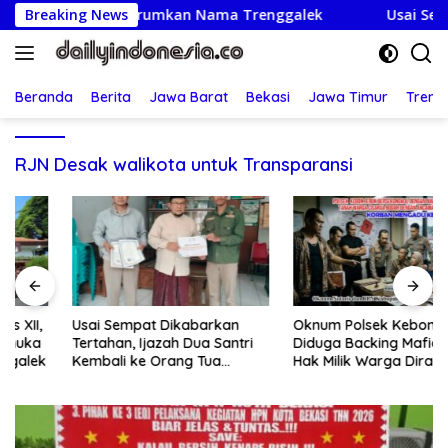
Langsung
ta Pramuka Harumkan Nama Trenggalek
Breaking News
Usai Sempat Di
ke
konten
Beranda
Berita
Jawa Barat
Bekasi
Jawa Timur
Treng
RJN Desak walikota untuk Transparansi
Usai Sempat Dikabarkan
Oknum Polsek Kebon Jeruk
Tertahan, Ijazah Dua Santri
Diduga Backing Mafia Tanah,
Kembali ke Orang Tua
Hak Milik Warga Dirampas
Secara Cuma-cuma
Lewat Paksaan