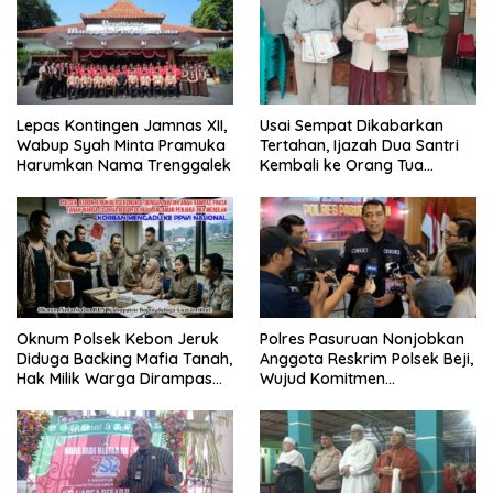
Lepas Kontingen Jamnas XII,
Usai Sempat Dikabarkan
Wabup Syah Minta Pramuka
Tertahan, Ijazah Dua Santri
Harumkan Nama Trenggalek
Kembali ke Orang Tua
Secara Cuma-cuma
Oknum Polsek Kebon Jeruk
Polres Pasuruan Nonjobkan
Diduga Backing Mafia Tanah,
Anggota Reskrim Polsek Beji,
Hak Milik Warga Dirampas
Wujud Komitmen
Lewat Paksaan
Transparansi Penanganan
Dugaan Penganiayaan