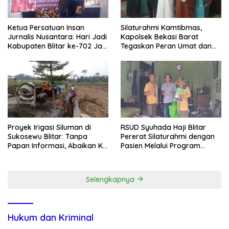
Ketua Persatuan Insan
Silaturahmi Kamtibmas,
Jurnalis Nusantara: Hari Jadi
Kapolsek Bekasi Barat
Kabupaten Blitar ke-702 Jadi
Tegaskan Peran Umat dan
Momentum Perkuat Sinergi
Keluarga Kunci Jaga
Pembangunan
Kondusivitas Wilayah
Proyek Irigasi Siluman di
RSUD Syuhada Haji Blitar
Sukosewu Blitar: Tanpa
Pererat Silaturahmi dengan
Papan Informasi, Abaikan K3,
Pasien Melalui Program
dan Terkesan Lempar
Kunjungan Rumah
Tanggung Jawab
Selengkapnya
Hukum dan Kriminal