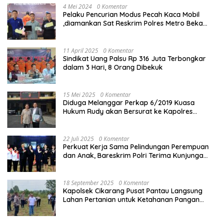
4 Mei 2024
0 Komentar
Pelaku Pencurian Modus Pecah Kaca Mobil
,diamankan Sat Reskrim Polres Metro Bekasi
Kota
11 April 2025
0 Komentar
Sindikat Uang Palsu Rp 316 Juta Terbongkar
dalam 3 Hari, 8 Orang Dibekuk
15 Mei 2025
0 Komentar
Diduga Melanggar Perkap 6/2019 Kuasa
Hukum Rudy akan Bersurat ke Kapolres
Bandung Kota .
22 Juli 2025
0 Komentar
Perkuat Kerja Sama Pelindungan Perempuan
dan Anak, Bareskrim Polri Terima Kunjungan
Delegasi Kepolisian nasional Korea Selatan
18 September 2025
0 Komentar
Kapolsek Cikarang Pusat Pantau Langsung
Lahan Pertanian untuk Ketahanan Pangan
Nasional