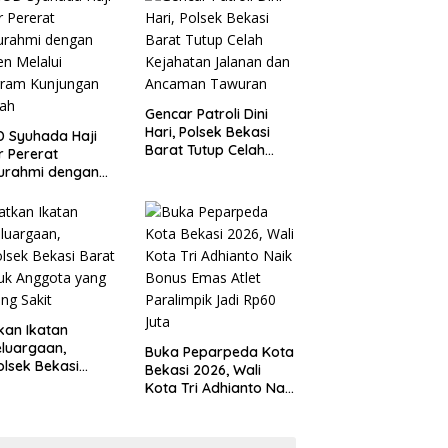
 Kondusivitas
Tanggung Jawab
yah
Gencar Patroli Dini
Hari, Polsek Bekasi
 Syuhada Haji
Barat Tutup Celah
ar Pererat
Kejahatan Jalanan
turahmi dengan
dan Ancaman
en Melalui
Tawuran
gram Kunjungan
ah
kan Ikatan
luargaan,
Buka Peparpeda Kota
lsek Bekasi
Bekasi 2026, Wali
t Jenguk
Kota Tri Adhianto Naik
gota yang Sedang
Bonus Emas Atlet
t
Paralimpik Jadi Rp60
Juta