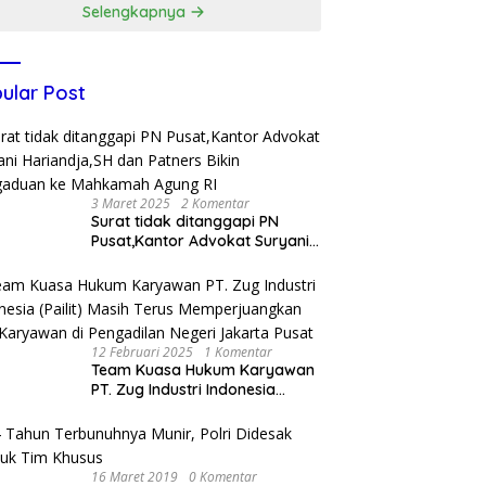
Selengkapnya
ular Post
3 Maret 2025
2 Komentar
Surat tidak ditanggapi PN
Pusat,Kantor Advokat Suryani
Hariandja,SH dan Patners Bikin
Pengaduan ke Mahkamah
Agung RI
12 Februari 2025
1 Komentar
Team Kuasa Hukum Karyawan
PT. Zug Industri Indonesia
(Pailit) Masih Terus
Memperjuangkan Hak
Karyawan di Pengadilan Negeri
Jakarta Pusat
16 Maret 2019
0 Komentar