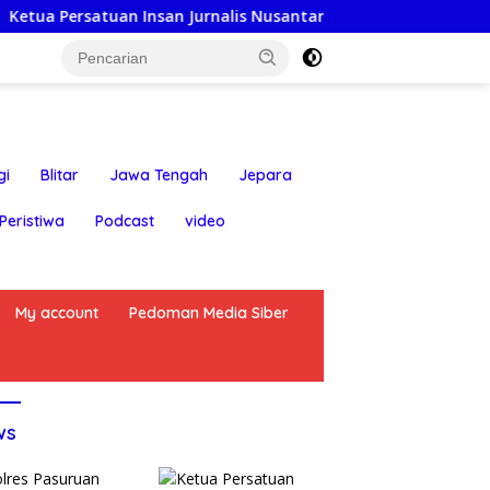
tuan Insan Jurnalis Nusantara: Hari Jadi Kabupaten Blitar ke
gi
Blitar
Jawa Tengah
Jepara
Peristiwa
Podcast
video
My account
Pedoman Media Siber
ws