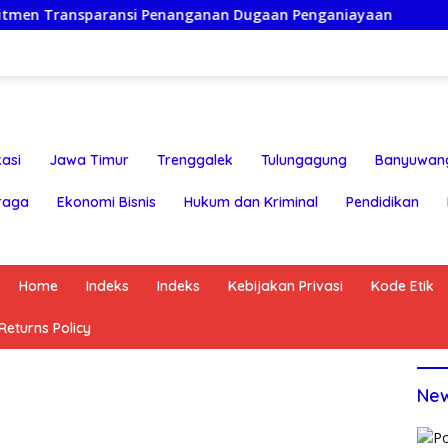
sparansi Penanganan Dugaan Penganiayaan
Ketua Persa
asi
Jawa Timur
Trenggalek
Tulungagung
Banyuwan
raga
Ekonomi Bisnis
Hukum dan Kriminal
Pendidikan
Home
Indeks
Indeks
Kebijakan Privasi
Kode Etik
eturns Policy
Ne