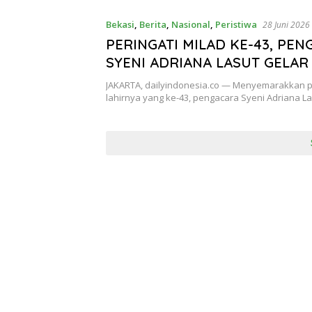
Bekasi
,
Berita
,
Nasional
,
Peristiwa
28 Juni 2026
PERINGATI MILAD KE-43, PE
SYENI ADRIANA LASUT GELAR
KEBAHAGIAAN BERSAMA ANAK
JAKARTA, dailyindonesia.co — Menyemarakkan p
TEBET
lahirnya yang ke-43, pengacara Syeni Adriana Las