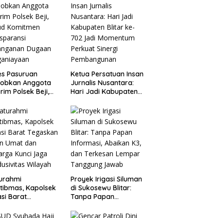
es Pasuruan
Ketua Persatuan Insan
jobkan Anggota
Jurnalis Nusantara:
rim Polsek Beji,
Hari Jadi Kabupaten
ud Komitmen
Blitar ke-702 Jadi
sparansi
Momentum Perkuat
anganan Dugaan
Sinergi Pembangunan
ganiayaan
turahmi
Proyek Irigasi Siluman
tibmas, Kapolsek
di Sukosewu Blitar:
si Barat
Tanpa Papan
askan Peran Umat
Informasi, Abaikan K3,
Keluarga Kunci
dan Terkesan Lempar