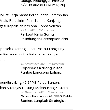
Diduga Melanggar Perkap
6/2019 Kuasa Hukum Rudy
akan Bersurat ke Kapolres
Bandung Kota .
22 Juli 2025
0 Komentar
Perkuat Kerja Sama
Pelindungan Perempuan dan
Anak, Bareskrim Polri Terima
Kunjungan Delegasi Kepolisian
nasional Korea Selatan
18 September 2025
0 Komentar
Kapolsek Cikarang Pusat
Pantau Langsung Lahan
Pertanian untuk Ketahanan
Pangan Nasional
30 Desember 2025
0 Komentar
Groundbreaking 49 SPPG Polda
Banten, Langkah Strategis
Dukung Makan Bergizi Gratis