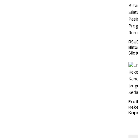
Jaga
Wila
RSUD
Blit
Sila
Pasi
Pro
Rum
Erat
Keke
Kapo
Bara
Ang
Saki