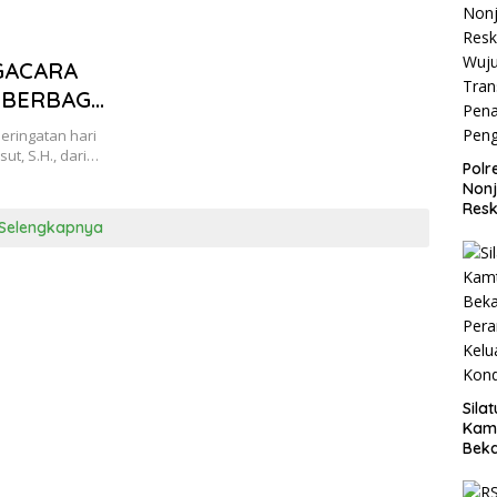
NGACARA
 BERBAGI
 YATIM DI
eringatan hari
ut, S.H., dari…
Polr
Non
Resk
Selengkapnya
Wuj
Tran
Pen
Pen
Sila
Kam
Beka
Teg
dan 