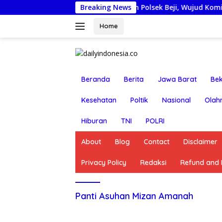
Langsung
onjobkan Anggota Reskrim Polsek Beji, Wujud Komitmen Tran
Breaking News
ke
konten
Home
Beranda
Berita
Jawa Barat
Bek
Kesehatan
Poltik
Nasional
Olah
Hiburan
TNI
POLRI
About
Blog
Contact
Disclaimer
Privacy Policy
Redaksi
Refund and R
Panti Asuhan Mizan Amanah