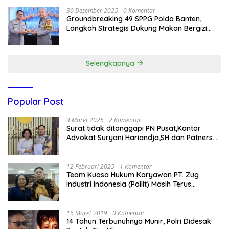
30 Desember 2025
0 Komentar
Groundbreaking 49 SPPG Polda Banten,
Langkah Strategis Dukung Makan Bergizi
Gratis
Selengkapnya
Popular Post
3 Maret 2025
2 Komentar
Surat tidak ditanggapi PN Pusat,Kantor
Advokat Suryani Hariandja,SH dan Patners
Bikin Pengaduan ke Mahkamah Agung RI
12 Februari 2025
1 Komentar
Team Kuasa Hukum Karyawan PT. Zug
Industri Indonesia (Pailit) Masih Terus
Memperjuangkan Hak Karyawan di
Pengadilan Negeri Jakarta Pusat
16 Maret 2019
0 Komentar
14 Tahun Terbunuhnya Munir, Polri Didesak