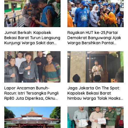
Jumat Berkah: Kapolsek
Rayakan HUT ke-25,Partai
Bekasi Barat Turun Langsung
Demokrat Banyuwangi Ajak
Kunjungi Warga Sakit dan
Warga Bersihkan Pantai
Lansia
Kedunen Desa Bomo
Lapor Ancaman Bunuh-
Jaga Jakarta On The Spot:
Racun: Istri Tersangka Pungli
Kapolsek Bekasi Barat
Rp80 Juta Diperiksa, Oknum
himbau Warga Tolak Hoaks
G Mengaku Utusan Kadis
& Cegah Tawuran Usai
Disdagperin
Sholat Jumat