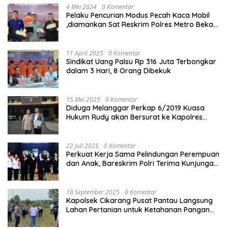
4 Mei 2024
0 Komentar
Pelaku Pencurian Modus Pecah Kaca Mobil
,diamankan Sat Reskrim Polres Metro Bekasi
Kota
11 April 2025
0 Komentar
Sindikat Uang Palsu Rp 316 Juta Terbongkar
dalam 3 Hari, 8 Orang Dibekuk
15 Mei 2025
0 Komentar
Diduga Melanggar Perkap 6/2019 Kuasa
Hukum Rudy akan Bersurat ke Kapolres
Bandung Kota .
22 Juli 2025
0 Komentar
Perkuat Kerja Sama Pelindungan Perempuan
dan Anak, Bareskrim Polri Terima Kunjungan
Delegasi Kepolisian nasional Korea Selatan
18 September 2025
0 Komentar
Kapolsek Cikarang Pusat Pantau Langsung
Lahan Pertanian untuk Ketahanan Pangan
Nasional