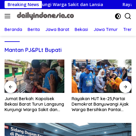
Langsung
angsung Kunjungi Warga Sakit dan Lansia
Breaking News
Rayakan HUT 
ke
konten
Beranda
Berita
Jawa Barat
Bekasi
Jawa Timur
Treng
Mantan PJ&PLt Bupati
Rayakan HUT ke-25,Partai
Lapor Ancaman Bunuh-
Demokrat Banyuwangi Ajak
Racun: Istri Tersangka Pungli
Warga Bersihkan Pantai
Rp80 Juta Diperiksa, Oknum
Kedunen Desa Bomo
G Mengaku Utusan Kadis
Disdagperin