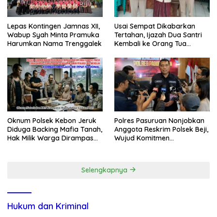
Lepas Kontingen Jamnas XII,
Usai Sempat Dikabarkan
Wabup Syah Minta Pramuka
Tertahan, Ijazah Dua Santri
Harumkan Nama Trenggalek
Kembali ke Orang Tua
Secara Cuma-cuma
Oknum Polsek Kebon Jeruk
Polres Pasuruan Nonjobkan
Diduga Backing Mafia Tanah,
Anggota Reskrim Polsek Beji,
Hak Milik Warga Dirampas
Wujud Komitmen
Lewat Paksaan
Transparansi Penanganan
Dugaan Penganiayaan
Selengkapnya
Hukum dan Kriminal