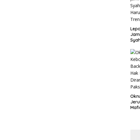
Disd
Lepa
Jamn
Syah
Har
Tren
Okn
Jeru
Mafi
War
Lew