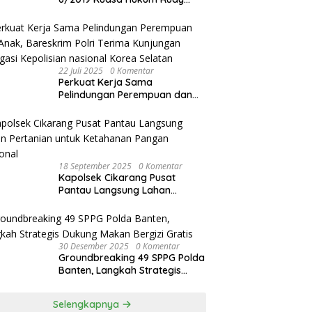
akan Bersurat ke Kapolres
Bandung Kota .
22 Juli 2025
0 Komentar
Perkuat Kerja Sama
Pelindungan Perempuan dan
Anak, Bareskrim Polri Terima
Kunjungan Delegasi Kepolisian
nasional Korea Selatan
18 September 2025
0 Komentar
Kapolsek Cikarang Pusat
Pantau Langsung Lahan
Pertanian untuk Ketahanan
Pangan Nasional
30 Desember 2025
0 Komentar
Groundbreaking 49 SPPG Polda
Banten, Langkah Strategis
Dukung Makan Bergizi Gratis
Selengkapnya