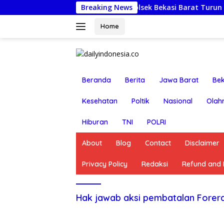
Langsung
Jumat Berkah: Kapolsek Bekasi Barat Turun Langsung Ku
Breaking News
ke
konten
Home
Beranda
Berita
Jawa Barat
Bek
Kesehatan
Poltik
Nasional
Olah
Hiburan
TNI
POLRI
About
Blog
Contact
Disclaimer
Privacy Policy
Redaksi
Refund and R
Hak jawab aksi pembatalan Forera