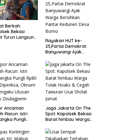
t Berkah:
lsek Bekasi
t Turun Langsung
Rayakan HUT ke-
ungi Warga Sakit
25,Partai Demokrat
Lansia
Banyuwangi Ajak
Warga Bersihkan
Pantai Kedunen Desa
Bomo
or Ancaman
Jaga Jakarta On The
h-Racun: Istri
Spot: Kapolsek Bekasi
angka Pungli
Barat himbau Warga
 Juta Diperiksa,
Tolak Hoaks & Cegah
um G Mengaku
Tawuran Usai Sholat
an Kadis
Jumat