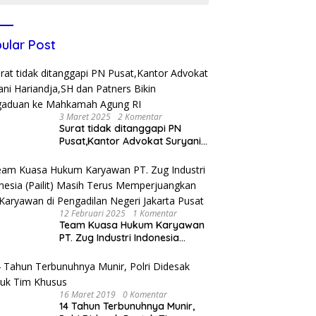
ular Post
3 Maret 2025
2 Komentar
Surat tidak ditanggapi PN
Pusat,Kantor Advokat Suryani
Hariandja,SH dan Patners Bikin
Pengaduan ke Mahkamah
Agung RI
12 Februari 2025
1 Komentar
Team Kuasa Hukum Karyawan
PT. Zug Industri Indonesia
(Pailit) Masih Terus
Memperjuangkan Hak
Karyawan di Pengadilan Negeri
Jakarta Pusat
16 Maret 2019
0 Komentar
14 Tahun Terbunuhnya Munir,