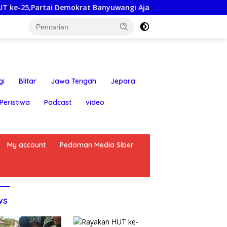
tai Demokrat Banyuwangi Ajak Warga Bersihkan Pantai Kedun
gi
Blitar
Jawa Tengah
Jepara
Peristiwa
Podcast
video
My account
Pedoman Media Siber
ws