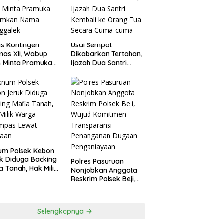
agperin
s Kontingen
Usai Sempat
as XII, Wabup
Dikabarkan Tertahan,
 Minta Pramuka
Ijazah Dua Santri
umkan Nama
Kembali ke Orang Tua
ggalek
Secara Cuma-cuma
um Polsek Kebon
k Diduga Backing
Polres Pasuruan
a Tanah, Hak Milik
Nonjobkan Anggota
ga Dirampas
Reskrim Polsek Beji,
at Paksaan
Wujud Komitmen
Transparansi
Penanganan Dugaan
Selengkapnya
Penganiayaan