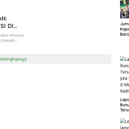
AN:
Juma
SI DI
Kapo
SI
Bara
talan rencana
Kunj
ALUASI
um Daerah…
dan 
Selengkapnya
Lap
Bunu
Ters
Rp80
Okn
Utus