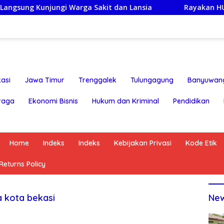
njungi Warga Sakit dan Lansia
Rayakan HUT ke-25,Par
asi
Jawa Timur
Trenggalek
Tulungagung
Banyuwan
raga
Ekonomi Bisnis
Hukum dan Kriminal
Pendidikan
Home
Indeks
Indeks
Kebijakan Privasi
Kode Etik
eturns Policy
 kota bekasi
Ne