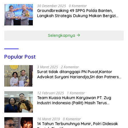
30 Desember 2025
0 Komentar
Groundbreaking 49 SPPG Polda Banten,
Langkah Strategis Dukung Makan Bergizi
Gratis
Selengkapnya
Popular Post
3 Maret 2025
2 Komentar
Surat tidak ditanggapi PN Pusat,Kantor
Advokat Suryani Hariandja,SH dan Patners
Bikin Pengaduan ke Mahkamah Agung RI
12 Februari 2025
1 Komentar
Team Kuasa Hukum Karyawan PT. Zug
Industri Indonesia (Pailit) Masih Terus
Memperjuangkan Hak Karyawan di
Pengadilan Negeri Jakarta Pusat
16 Maret 2019
0 Komentar
14 Tahun Terbunuhnya Munir, Polri Didesak