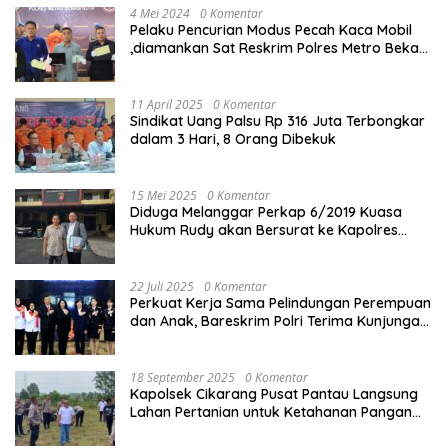
4 Mei 2024
0 Komentar
Pelaku Pencurian Modus Pecah Kaca Mobil
,diamankan Sat Reskrim Polres Metro Bekasi
Kota
11 April 2025
0 Komentar
Sindikat Uang Palsu Rp 316 Juta Terbongkar
dalam 3 Hari, 8 Orang Dibekuk
15 Mei 2025
0 Komentar
Diduga Melanggar Perkap 6/2019 Kuasa
Hukum Rudy akan Bersurat ke Kapolres
Bandung Kota .
22 Juli 2025
0 Komentar
Perkuat Kerja Sama Pelindungan Perempuan
dan Anak, Bareskrim Polri Terima Kunjungan
Delegasi Kepolisian nasional Korea Selatan
18 September 2025
0 Komentar
Kapolsek Cikarang Pusat Pantau Langsung
Lahan Pertanian untuk Ketahanan Pangan
Nasional