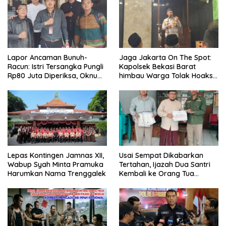
Lapor Ancaman Bunuh-
Jaga Jakarta On The Spot:
Racun: Istri Tersangka Pungli
Kapolsek Bekasi Barat
Rp80 Juta Diperiksa, Oknum
himbau Warga Tolak Hoaks
G Mengaku Utusan Kadis
& Cegah Tawuran Usai
Disdagperin
Sholat Jumat
Lepas Kontingen Jamnas XII,
Usai Sempat Dikabarkan
Wabup Syah Minta Pramuka
Tertahan, Ijazah Dua Santri
Harumkan Nama Trenggalek
Kembali ke Orang Tua
Secara Cuma-cuma