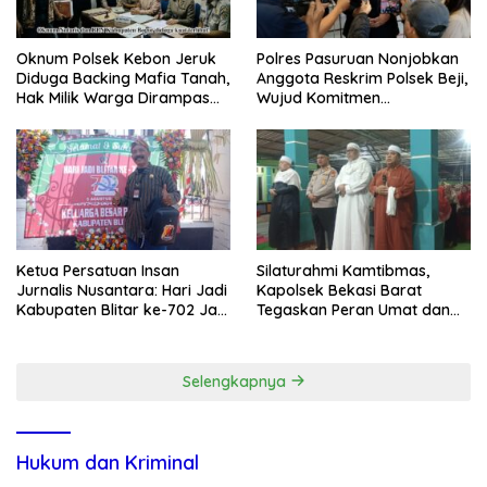
Oknum Polsek Kebon Jeruk
Polres Pasuruan Nonjobkan
Diduga Backing Mafia Tanah,
Anggota Reskrim Polsek Beji,
Hak Milik Warga Dirampas
Wujud Komitmen
Lewat Paksaan
Transparansi Penanganan
Dugaan Penganiayaan
Ketua Persatuan Insan
Silaturahmi Kamtibmas,
Jurnalis Nusantara: Hari Jadi
Kapolsek Bekasi Barat
Kabupaten Blitar ke-702 Jadi
Tegaskan Peran Umat dan
Momentum Perkuat Sinergi
Keluarga Kunci Jaga
Pembangunan
Kondusivitas Wilayah
Selengkapnya
Hukum dan Kriminal