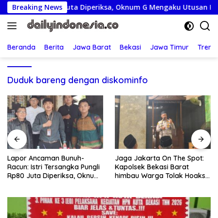
Langsung
ungli Rp80 Juta Diperiksa, Oknum G Mengaku Utusan Kadis Dis
Breaking News
ke
konten
Beranda
Berita
Jawa Barat
Bekasi
Jawa Timur
Treng
Duduk bareng dengan diskominfo
Jaga Jakarta On The Spot:
Lepas Kontingen Jamnas XII,
Kapolsek Bekasi Barat
Wabup Syah Minta Pramuka
himbau Warga Tolak Hoaks
Harumkan Nama Trenggalek
& Cegah Tawuran Usai
Sholat Jumat