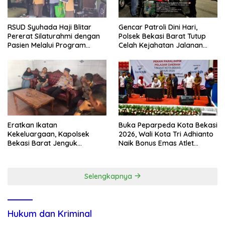
RSUD Syuhada Haji Blitar
Gencar Patroli Dini Hari,
Pererat Silaturahmi dengan
Polsek Bekasi Barat Tutup
Pasien Melalui Program
Celah Kejahatan Jalanan
Kunjungan Rumah
dan Ancaman Tawuran
Eratkan Ikatan
Buka Peparpeda Kota Bekasi
Kekeluargaan, Kapolsek
2026, Wali Kota Tri Adhianto
Bekasi Barat Jenguk
Naik Bonus Emas Atlet
Anggota yang Sedang Sakit
Paralimpik Jadi Rp60 Juta
Selengkapnya
Hukum dan Kriminal