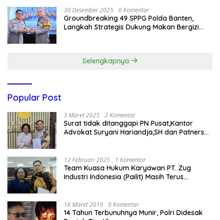
30 Desember 2025
0 Komentar
Groundbreaking 49 SPPG Polda Banten,
Langkah Strategis Dukung Makan Bergizi
Gratis
Selengkapnya
Popular Post
3 Maret 2025
2 Komentar
Surat tidak ditanggapi PN Pusat,Kantor
Advokat Suryani Hariandja,SH dan Patners
Bikin Pengaduan ke Mahkamah Agung RI
12 Februari 2025
1 Komentar
Team Kuasa Hukum Karyawan PT. Zug
Industri Indonesia (Pailit) Masih Terus
Memperjuangkan Hak Karyawan di
Pengadilan Negeri Jakarta Pusat
16 Maret 2019
0 Komentar
14 Tahun Terbunuhnya Munir, Polri Didesak