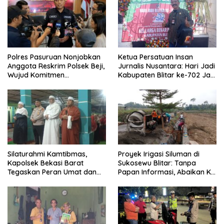
Polres Pasuruan Nonjobkan
Ketua Persatuan Insan
Anggota Reskrim Polsek Beji,
Jurnalis Nusantara: Hari Jadi
Wujud Komitmen
Kabupaten Blitar ke-702 Jadi
Transparansi Penanganan
Momentum Perkuat Sinergi
Dugaan Penganiayaan
Pembangunan
Silaturahmi Kamtibmas,
Proyek Irigasi Siluman di
Kapolsek Bekasi Barat
Sukosewu Blitar: Tanpa
Tegaskan Peran Umat dan
Papan Informasi, Abaikan K3,
Keluarga Kunci Jaga
dan Terkesan Lempar
Kondusivitas Wilayah
Tanggung Jawab