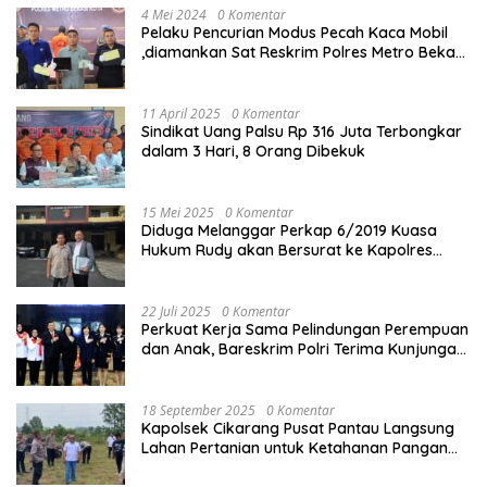
4 Mei 2024
0 Komentar
Pelaku Pencurian Modus Pecah Kaca Mobil
,diamankan Sat Reskrim Polres Metro Bekasi
Kota
11 April 2025
0 Komentar
Sindikat Uang Palsu Rp 316 Juta Terbongkar
dalam 3 Hari, 8 Orang Dibekuk
15 Mei 2025
0 Komentar
Diduga Melanggar Perkap 6/2019 Kuasa
Hukum Rudy akan Bersurat ke Kapolres
Bandung Kota .
22 Juli 2025
0 Komentar
Perkuat Kerja Sama Pelindungan Perempuan
dan Anak, Bareskrim Polri Terima Kunjungan
Delegasi Kepolisian nasional Korea Selatan
18 September 2025
0 Komentar
Kapolsek Cikarang Pusat Pantau Langsung
Lahan Pertanian untuk Ketahanan Pangan
Nasional