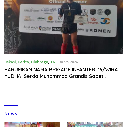
Bekasi
,
Berita
,
Olahraga
,
TNI
30 Mei 2026
HARUMKAN NAMA BRIGADE INFANTERI 16/WIRA
YUDHA! Serda Muhammad Grandis Sabet
Kemenangan di Kejuaraan Kick Striking
Surabaya
News