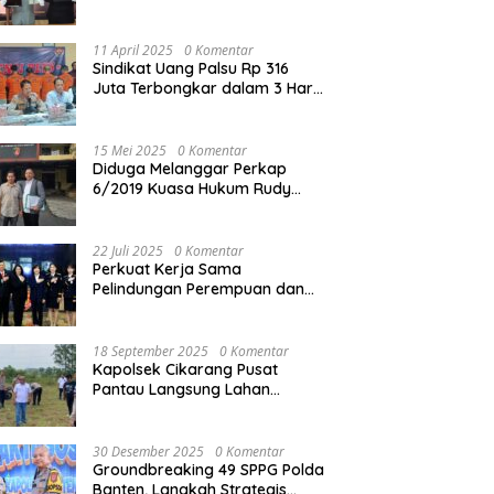
Reskrim Polres Metro Bekasi
Kota
11 April 2025
0 Komentar
Sindikat Uang Palsu Rp 316
Juta Terbongkar dalam 3 Hari,
8 Orang Dibekuk
15 Mei 2025
0 Komentar
Diduga Melanggar Perkap
6/2019 Kuasa Hukum Rudy
akan Bersurat ke Kapolres
Bandung Kota .
22 Juli 2025
0 Komentar
Perkuat Kerja Sama
Pelindungan Perempuan dan
Anak, Bareskrim Polri Terima
Kunjungan Delegasi Kepolisian
nasional Korea Selatan
18 September 2025
0 Komentar
Kapolsek Cikarang Pusat
Pantau Langsung Lahan
Pertanian untuk Ketahanan
Pangan Nasional
30 Desember 2025
0 Komentar
Groundbreaking 49 SPPG Polda
Banten, Langkah Strategis