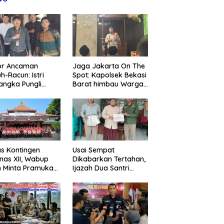
or Ancaman
Jaga Jakarta On The
h-Racun: Istri
Spot: Kapolsek Bekasi
m Polsek Kebon Jeruk
Polres Pasuruan Nonjobkan
K
angka Pungli
Barat himbau Warga
a Backing Mafia Tanah,
Anggota Reskrim Polsek Beji,
N
 Juta Diperiksa,
Tolak Hoaks & Cegah
Milik Warga Dirampas
Wujud Komitmen Transparansi
K
um G Mengaku
Tawuran Usai Sholat
t Paksaan
Penanganan Dugaan
M
an Kadis
Jumat
Penganiayaan
P
agperin
s Kontingen
Usai Sempat
as XII, Wabup
Dikabarkan Tertahan,
 Minta Pramuka
Ijazah Dua Santri
umkan Nama
Kembali ke Orang Tua
ggalek
Secara Cuma-cuma