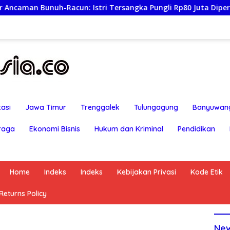
h-Racun: Istri Tersangka Pungli Rp80 Juta Diperiksa, Oknum 
asi
Jawa Timur
Trenggalek
Tulungagung
Banyuwan
raga
Ekonomi Bisnis
Hukum dan Kriminal
Pendidikan
Home
Indeks
Indeks
Kebijakan Privasi
Kode Etik
eturns Policy
Ne