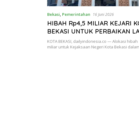
Bekasi
,
Pemerintahan
16 Juni 2026
HIBAH Rp4,5 MILIAR KEJARI 
BEKASI UNTUK PERBAIKAN L
DAN AULA, DIJAMIN TIDAK A
KOTA BEKASI, dailyindonesia.co — Alokasi hibah
KONFLIK KEPENTINGAN
miliar untuk Kejaksaan Negeri Kota Bekasi dal