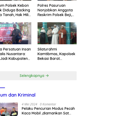
um Polsek Kebon
Polres Pasuruan
k Diduga Backing
Nonjobkan Anggota
a Tanah, Hak Milik
Reskrim Polsek Beji,
ga Dirampas
Wujud Komitmen
at Paksaan
Transparansi
Penanganan Dugaan
Penganiayaan
a Persatuan Insan
Silaturahmi
alis Nusantara:
Kamtibmas, Kapolsek
 Jadi Kabupaten
Bekasi Barat
ar ke-702 Jadi
Tegaskan Peran Umat
entum Perkuat
dan Keluarga Kunci
ergi Pembangunan
Jaga Kondusivitas
Selengkapnya
Wilayah
um dan Kriminal
4 Mei 2024
0 Komentar
Pelaku Pencurian Modus Pecah
Kaca Mobil ,diamankan Sat