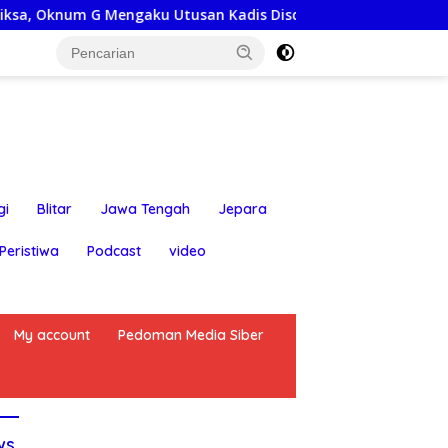
G Mengaku Utusan Kadis Disdagperin
Jaga Jakarta On T
gi
Blitar
Jawa Tengah
Jepara
Peristiwa
Podcast
video
My account
Pedoman Media Siber
ws