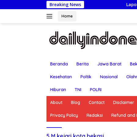
Langsung
Breaking News
Lapor Ancaman Bunu
ke
konten
Home
Beranda
Berita
Jawa Barat
Bek
Kesehatan
Poltik
Nasional
Olah
Hiburan
TNI
POLRI
About
Blog
Contact
Disclaimer
Privacy Policy
Redaksi
Refund and R
5 M kejari kota bekasi