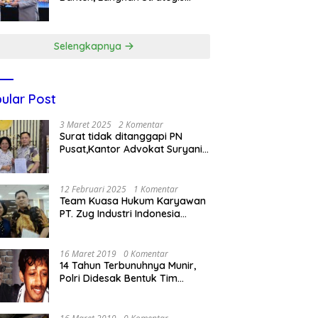
Dukung Makan Bergizi Gratis
Selengkapnya
ular Post
3 Maret 2025
2 Komentar
Surat tidak ditanggapi PN
Pusat,Kantor Advokat Suryani
Hariandja,SH dan Patners Bikin
Pengaduan ke Mahkamah
Agung RI
12 Februari 2025
1 Komentar
Team Kuasa Hukum Karyawan
PT. Zug Industri Indonesia
(Pailit) Masih Terus
Memperjuangkan Hak
Karyawan di Pengadilan Negeri
16 Maret 2019
0 Komentar
Jakarta Pusat
14 Tahun Terbunuhnya Munir,
Polri Didesak Bentuk Tim
Khusus