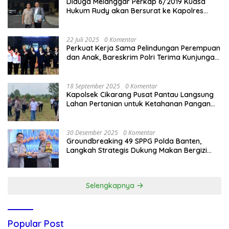
Diduga Melanggar Perkap 6/2019 Kuasa
Hukum Rudy akan Bersurat ke Kapolres
Bandung Kota .
22 Juli 2025
0 Komentar
Perkuat Kerja Sama Pelindungan Perempuan
dan Anak, Bareskrim Polri Terima Kunjungan
Delegasi Kepolisian nasional Korea Selatan
18 September 2025
0 Komentar
Kapolsek Cikarang Pusat Pantau Langsung
Lahan Pertanian untuk Ketahanan Pangan
Nasional
30 Desember 2025
0 Komentar
Groundbreaking 49 SPPG Polda Banten,
Langkah Strategis Dukung Makan Bergizi
Gratis
Selengkapnya
Popular Post