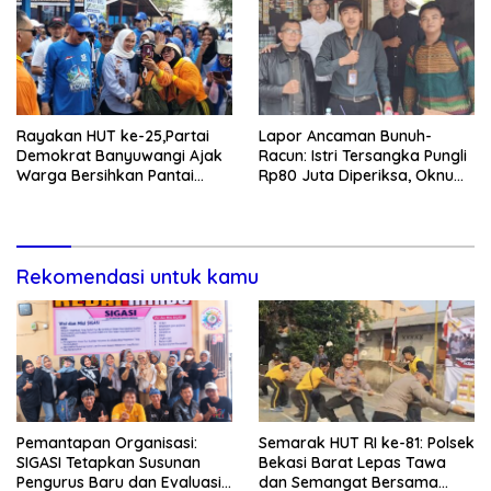
Rayakan HUT ke-25,Partai
Lapor Ancaman Bunuh-
Demokrat Banyuwangi Ajak
Racun: Istri Tersangka Pungli
Warga Bersihkan Pantai
Rp80 Juta Diperiksa, Oknum
Kedunen Desa Bomo
G Mengaku Utusan Kadis
Disdagperin
Rekomendasi untuk kamu
Pemantapan Organisasi:
Semarak HUT RI ke-81: Polsek
SIGASI Tetapkan Susunan
Bekasi Barat Lepas Tawa
Pengurus Baru dan Evaluasi
dan Semangat Bersama