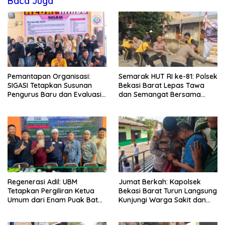
Baca Juga
Pemantapan Organisasi:
Semarak HUT RI ke-81: Polsek
SIGASI Tetapkan Susunan
Bekasi Barat Lepas Tawa
Pengurus Baru dan Evaluasi
dan Semangat Bersama
Komitmen Anggota
Warga Kranji
Regenerasi Adil: UBM
Jumat Berkah: Kapolsek
Tetapkan Pergiliran Ketua
Bekasi Barat Turun Langsung
Umum dari Enam Puak Batak
Kunjungi Warga Sakit dan
Muslim
Lansia