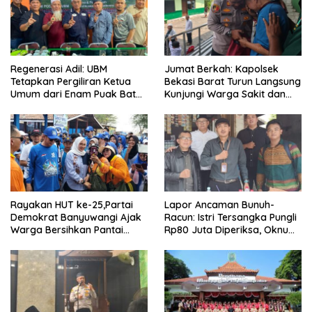
Regenerasi Adil: UBM
Jumat Berkah: Kapolsek
Tetapkan Pergiliran Ketua
Bekasi Barat Turun Langsung
Umum dari Enam Puak Batak
Kunjungi Warga Sakit dan
Muslim
Lansia
Rayakan HUT ke-25,Partai
Lapor Ancaman Bunuh-
Demokrat Banyuwangi Ajak
Racun: Istri Tersangka Pungli
Warga Bersihkan Pantai
Rp80 Juta Diperiksa, Oknum
Kedunen Desa Bomo
G Mengaku Utusan Kadis
Disdagperin