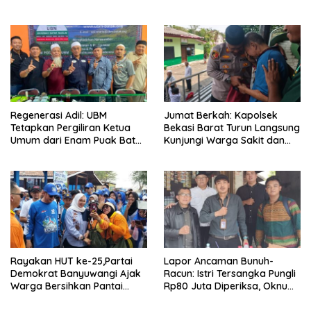
Komitmen Anggota
Warga Kranji
Regenerasi Adil: UBM
Jumat Berkah: Kapolsek
Tetapkan Pergiliran Ketua
Bekasi Barat Turun Langsung
Umum dari Enam Puak Batak
Kunjungi Warga Sakit dan
Muslim
Lansia
Rayakan HUT ke-25,Partai
Lapor Ancaman Bunuh-
Demokrat Banyuwangi Ajak
Racun: Istri Tersangka Pungli
Warga Bersihkan Pantai
Rp80 Juta Diperiksa, Oknum
Kedunen Desa Bomo
G Mengaku Utusan Kadis
Disdagperin