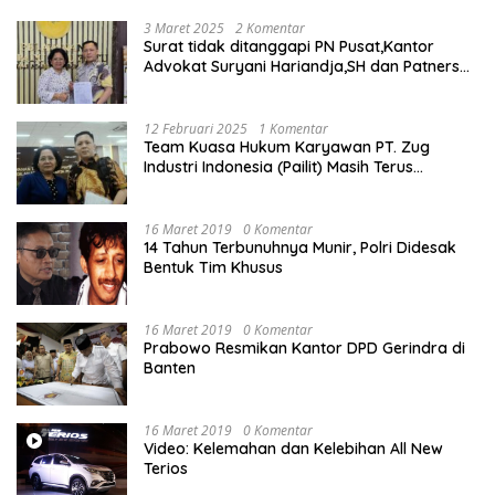
3 Maret 2025
2 Komentar
Surat tidak ditanggapi PN Pusat,Kantor
Advokat Suryani Hariandja,SH dan Patners
Bikin Pengaduan ke Mahkamah Agung RI
12 Februari 2025
1 Komentar
Team Kuasa Hukum Karyawan PT. Zug
Industri Indonesia (Pailit) Masih Terus
Memperjuangkan Hak Karyawan di
Pengadilan Negeri Jakarta Pusat
16 Maret 2019
0 Komentar
14 Tahun Terbunuhnya Munir, Polri Didesak
Bentuk Tim Khusus
16 Maret 2019
0 Komentar
Prabowo Resmikan Kantor DPD Gerindra di
Banten
16 Maret 2019
0 Komentar
Video: Kelemahan dan Kelebihan All New
Terios