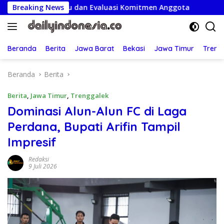
Langsung
us Baru dan Evaluasi Komitmen Anggota
Breaking News
Semarak HUT R
ke
konten
Beranda
Berita
Jawa Barat
Bekasi
Jawa Timur
Treng
Beranda
Berita
Berita
,
Jawa Timur
,
Trenggalek
Dominasi Alun-Alun FC di Laga
Perdana, Bupati Arifin Tampil
Impresif
Redaksi
9 Juli 2026