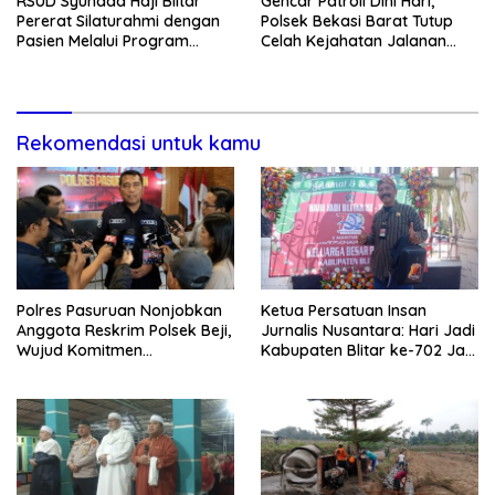
RSUD Syuhada Haji Blitar
Gencar Patroli Dini Hari,
Pererat Silaturahmi dengan
Polsek Bekasi Barat Tutup
Pasien Melalui Program
Celah Kejahatan Jalanan
Kunjungan Rumah
dan Ancaman Tawuran
Rekomendasi untuk kamu
Polres Pasuruan Nonjobkan
Ketua Persatuan Insan
Anggota Reskrim Polsek Beji,
Jurnalis Nusantara: Hari Jadi
Wujud Komitmen
Kabupaten Blitar ke-702 Jadi
Transparansi Penanganan
Momentum Perkuat Sinergi
Dugaan Penganiayaan
Pembangunan