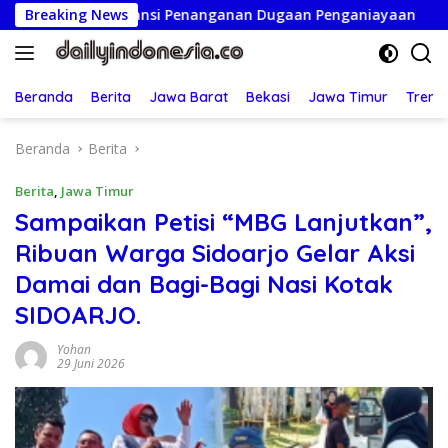
Langsung
sparansi Penanganan Dugaan Penganiayaan
Breaking News
Ketua Persa
ke
konten
Beranda
Berita
Jawa Barat
Bekasi
Jawa Timur
Treng
Beranda
Berita
Berita
,
Jawa Timur
Sampaikan Petisi “MBG Lanjutkan”,
Ribuan Warga Sidoarjo Gelar Aksi
Damai dan Bagi-Bagi Nasi Kotak
SIDOARJO.
Yohan
29 Juni 2026