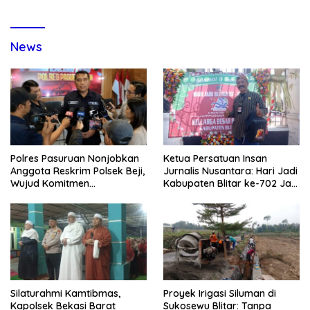
News
Polres Pasuruan Nonjobkan
Ketua Persatuan Insan
Anggota Reskrim Polsek Beji,
Jurnalis Nusantara: Hari Jadi
Wujud Komitmen
Kabupaten Blitar ke-702 Jadi
Transparansi Penanganan
Momentum Perkuat Sinergi
Dugaan Penganiayaan
Pembangunan
Silaturahmi Kamtibmas,
Proyek Irigasi Siluman di
Kapolsek Bekasi Barat
Sukosewu Blitar: Tanpa