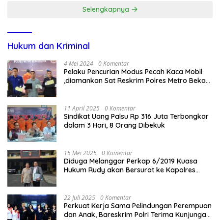
Selengkapnya
Hukum dan Kriminal
4 Mei 2024
0 Komentar
Pelaku Pencurian Modus Pecah Kaca Mobil
,diamankan Sat Reskrim Polres Metro Bekasi
Kota
11 April 2025
0 Komentar
Sindikat Uang Palsu Rp 316 Juta Terbongkar
dalam 3 Hari, 8 Orang Dibekuk
15 Mei 2025
0 Komentar
Diduga Melanggar Perkap 6/2019 Kuasa
Hukum Rudy akan Bersurat ke Kapolres
Bandung Kota .
22 Juli 2025
0 Komentar
Perkuat Kerja Sama Pelindungan Perempuan
dan Anak, Bareskrim Polri Terima Kunjungan