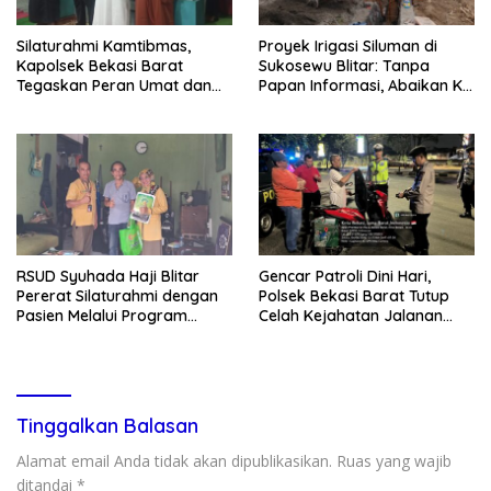
Silaturahmi Kamtibmas,
Proyek Irigasi Siluman di
Kapolsek Bekasi Barat
Sukosewu Blitar: Tanpa
Tegaskan Peran Umat dan
Papan Informasi, Abaikan K3,
Keluarga Kunci Jaga
dan Terkesan Lempar
Kondusivitas Wilayah
Tanggung Jawab
RSUD Syuhada Haji Blitar
Gencar Patroli Dini Hari,
Pererat Silaturahmi dengan
Polsek Bekasi Barat Tutup
Pasien Melalui Program
Celah Kejahatan Jalanan
Kunjungan Rumah
dan Ancaman Tawuran
Tinggalkan Balasan
Alamat email Anda tidak akan dipublikasikan.
Ruas yang wajib
ditandai
*