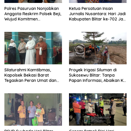
Polres Pasuruan Nonjobkan
Ketua Persatuan Insan
Anggota Reskrim Polsek Beji,
Jurnalis Nusantara: Hari Jadi
Wujud Komitmen
Kabupaten Blitar ke-702 Jadi
Transparansi Penanganan
Momentum Perkuat Sinergi
Dugaan Penganiayaan
Pembangunan
Silaturahmi Kamtibmas,
Proyek Irigasi Siluman di
Kapolsek Bekasi Barat
Sukosewu Blitar: Tanpa
Tegaskan Peran Umat dan
Papan Informasi, Abaikan K3,
Keluarga Kunci Jaga
dan Terkesan Lempar
Kondusivitas Wilayah
Tanggung Jawab