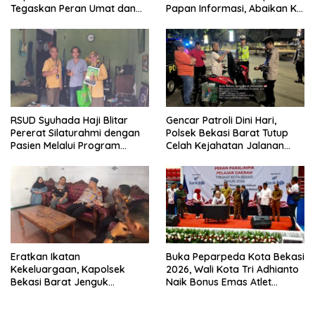
Tegaskan Peran Umat dan
Papan Informasi, Abaikan K3,
Keluarga Kunci Jaga
dan Terkesan Lempar
Kondusivitas Wilayah
Tanggung Jawab
RSUD Syuhada Haji Blitar
Gencar Patroli Dini Hari,
Pererat Silaturahmi dengan
Polsek Bekasi Barat Tutup
Pasien Melalui Program
Celah Kejahatan Jalanan
Kunjungan Rumah
dan Ancaman Tawuran
Eratkan Ikatan
Buka Peparpeda Kota Bekasi
Kekeluargaan, Kapolsek
2026, Wali Kota Tri Adhianto
Bekasi Barat Jenguk
Naik Bonus Emas Atlet
Anggota yang Sedang Sakit
Paralimpik Jadi Rp60 Juta