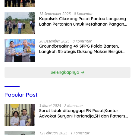
Delegasi Kepolisian nasional Korea Selatan
18 September 2025
0 Komentar
Kapolsek Cikarang Pusat Pantau Langsung
Lahan Pertanian untuk Ketahanan Pangan
Nasional
30 Desember 2025
0 Komentar
Groundbreaking 49 SPPG Polda Banten,
Langkah Strategis Dukung Makan Bergizi
Gratis
Selengkapnya
Popular Post
3 Maret 2025
2 Komentar
Surat tidak ditanggapi PN Pusat,Kantor
Advokat Suryani Hariandja,SH dan Patners
Bikin Pengaduan ke Mahkamah Agung RI
12 Februari 2025
1 Komentar