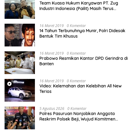
Team Kuasa Hukum Karyawan PT. Zug
Industri Indonesia (Pailit) Masih Terus
Memperjuangkan Hak Karyawan di
Pengadilan Negeri Jakarta Pusat
16 Maret 2019
0 Komentar
14 Tahun Terbunuhnya Munir, Polri Didesak
Bentuk Tim Khusus
16 Maret 2019
0 Komentar
Prabowo Resmikan Kantor DPD Gerindra di
Banten
16 Maret 2019
0 Komentar
Video: Kelemahan dan Kelebihan All New
Terios
5 Agustus 2026
0 Komentar
Polres Pasuruan Nonjobkan Anggota
Reskrim Polsek Beji, Wujud Komitmen
Transparansi Penanganan Dugaan
Penganiayaan