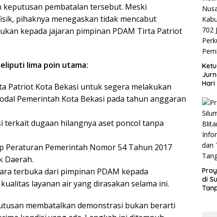
 keputusan pembatalan tersebut. Meski
isik, pihaknya menegaskan tidak mencabut
ukan kepada jajaran pimpinan PDAM Tirta Patriot
liputi lima poin utama:
Ketu
Jurn
Hari
a Patriot Kota Bekasi untuk segera melakukan
Blit
odal Pemerintah Kota Bekasi pada tahun anggaran
Mom
Sin
i terkait dugaan hilangnya aset poncol tanpa
p Peraturan Pemerintah Nomor 54 Tahun 2017
k Daerah.
ara terbuka dari pimpinan PDAM kepada
Proy
di S
ualitas layanan air yang dirasakan selama ini.
Tan
Info
tusan membatalkan demonstrasi bukan berarti
dan
Tan