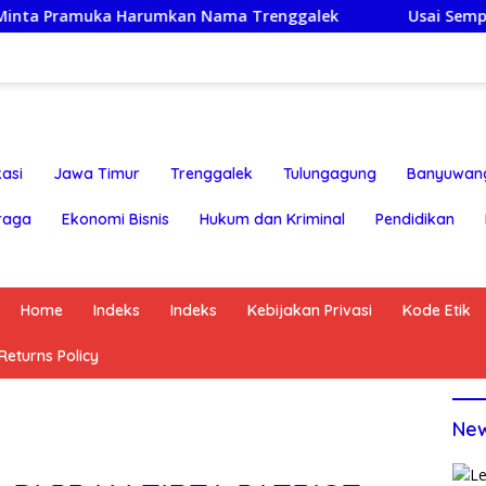
a Harumkan Nama Trenggalek
Usai Sempat Dikabarkan 
asi
Jawa Timur
Trenggalek
Tulungagung
Banyuwan
raga
Ekonomi Bisnis
Hukum dan Kriminal
Pendidikan
Home
Indeks
Indeks
Kebijakan Privasi
Kode Etik
eturns Policy
Ne