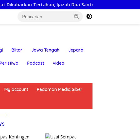
Tertahan, Ijazah Dua Santri Kembali ke Orang Tua Secara Cu
gi
Blitar
Jawa Tengah
Jepara
Peristiwa
Podcast
video
My account
Pedoman Media Siber
ws