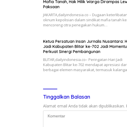
Mafia Tanah, Hak Milik Warga Dirampas Le
Paksaan
JAKARTA,dailyindonesia.co – Dugaan keterlibata
oknum kepolisian dalam sindikat mafia tanah ke
mencoreng citra penegakan hukum…
Ketua Persatuan Insan Jurnalis Nusantara: H
Jadi Kabupaten Blitar ke-702 Jadi Moment
Perkuat Sinergi Pembangunan
BLITAR,dailyindonesia.co– Peringatan Hari Jadi
Kabupaten Blitar ke-702 mendapat apresiasi dar
berbagai elemen masyarakat, termasuk kalang
Tinggalkan Balasan
Alamat email Anda tidak akan dipublikasikan.