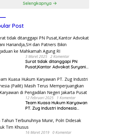
Selengkapnya
ular Post
3 Maret 2025
2 Komentar
Surat tidak ditanggapi PN
Pusat,Kantor Advokat Suryani
Hariandja,SH dan Patners Bikin
Pengaduan ke Mahkamah
Agung RI
12 Februari 2025
1 Komentar
Team Kuasa Hukum Karyawan
PT. Zug Industri Indonesia
(Pailit) Masih Terus
Memperjuangkan Hak
Karyawan di Pengadilan Negeri
Jakarta Pusat
16 Maret 2019
0 Komentar