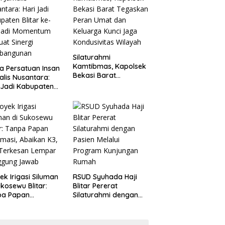
Penganiayaan
Silaturahmi
Kamtibmas, Kapolsek
a Persatuan Insan
Bekasi Barat
alis Nusantara:
Tegaskan Peran Umat
 Jadi Kabupaten
dan Keluarga Kunci
ar ke-702 Jadi
Jaga Kondusivitas
entum Perkuat
Wilayah
ergi Pembangunan
ek Irigasi Siluman
RSUD Syuhada Haji
ukosewu Blitar:
Blitar Pererat
pa Papan
Silaturahmi dengan
rmasi, Abaikan K3,
Pasien Melalui
 Terkesan Lempar
Program Kunjungan
ggung Jawab
Rumah