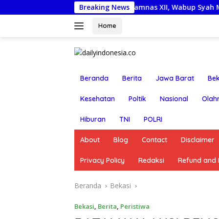
Langsung
Lepas Kontingen Jamnas XII, Wabup Syah Minta Pramuk
Breaking News
ke
konten
Home
Beranda
Berita
Jawa Barat
Bek
Kesehatan
Poltik
Nasional
Olah
Hiburan
TNI
POLRI
About
Blog
Contact
Disclaimer
Privacy Policy
Redaksi
Refund and R
Beranda
Bekasi
Bekasi
,
Berita
,
Peristiwa