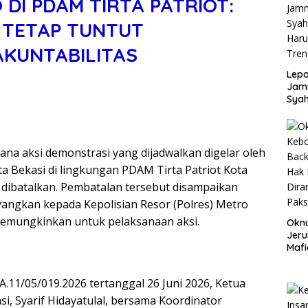
DI PDAM TIRTA PATRIOT:
 TETAP TUNTUT
AKUNTABILITAS
Lepa
Jamn
Syah
Har
Tren
na aksi demonstrasi yang dijadwalkan digelar oleh
 Bekasi di lingkungan PDAM Tirta Patriot Kota
i dibatalkan. Pembatalan tersebut disampaikan
yangkan kepada Kepolisian Resor (Polres) Metro
k memungkinkan untuk pelaksanaan aksi.
Okn
Jeru
Mafi
War
Lew
A.11/05/019.2026 tertanggal 26 Juni 2026, Ketua
, Syarif Hidayatulal, bersama Koordinator