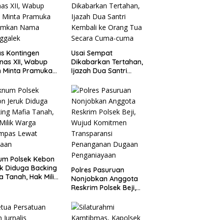
s Kontingen
Usai Sempat
as XII, Wabup
Dikabarkan Tertahan,
 Minta Pramuka
Ijazah Dua Santri
umkan Nama
Kembali ke Orang Tua
ggalek
Secara Cuma-cuma
um Polsek Kebon
k Diduga Backing
Polres Pasuruan
a Tanah, Hak Milik
Nonjobkan Anggota
ga Dirampas
Reskrim Polsek Beji,
at Paksaan
Wujud Komitmen
Transparansi
Penanganan Dugaan