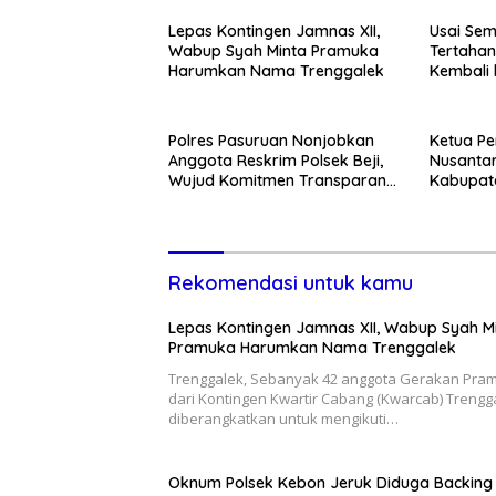
Lepas Kontingen Jamnas XII,
Usai Se
Wabup Syah Minta Pramuka
Tertahan
Harumkan Nama Trenggalek
Kembali 
Cuma-c
Polres Pasuruan Nonjobkan
Ketua Pe
Anggota Reskrim Polsek Beji,
Nusantar
Wujud Komitmen Transparansi
Kabupate
Penanganan Dugaan
Momentum
Penganiayaan
Pemban
Rekomendasi untuk kamu
Lepas Kontingen Jamnas XII, Wabup Syah M
Pramuka Harumkan Nama Trenggalek
Trenggalek, Sebanyak 42 anggota Gerakan Pra
dari Kontingen Kwartir Cabang (Kwarcab) Trengg
diberangkatkan untuk mengikuti…
Oknum Polsek Kebon Jeruk Diduga Backing