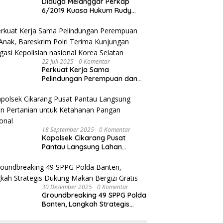
Diduga Melanggar Perkap
6/2019 Kuasa Hukum Rudy
akan Bersurat ke Kapolres
Bandung Kota .
22 Juli 2025
0 Komentar
Perkuat Kerja Sama
Pelindungan Perempuan dan
Anak, Bareskrim Polri Terima
Kunjungan Delegasi Kepolisian
nasional Korea Selatan
18 September 2025
0 Komentar
Kapolsek Cikarang Pusat
Pantau Langsung Lahan
Pertanian untuk Ketahanan
Pangan Nasional
30 Desember 2025
0 Komentar
Groundbreaking 49 SPPG Polda
Banten, Langkah Strategis
Dukung Makan Bergizi Gratis