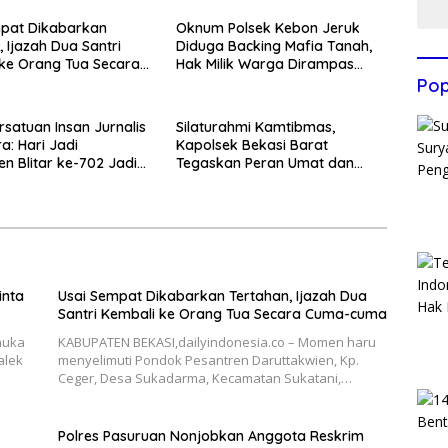
mpat Dikabarkan
Oknum Polsek Kebon Jeruk
, Ijazah Dua Santri
Diduga Backing Mafia Tanah,
ke Orang Tua Secara
Hak Milik Warga Dirampas
uma
Lewat Paksaan
Pop
rsatuan Insan Jurnalis
Silaturahmi Kamtibmas,
a: Hari Jadi
Kapolsek Bekasi Barat
n Blitar ke-702 Jadi
Tegaskan Peran Umat dan
 Perkuat Sinergi
Keluarga Kunci Jaga
gunan
Kondusivitas Wilayah
inta
Usai Sempat Dikabarkan Tertahan, Ijazah Dua
Santri Kembali ke Orang Tua Secara Cuma-cuma
muka
KABUPATEN BEKASI,dailyindonesia.co – Momen haru
alek
menyelimuti Pondok Pesantren Daruttakwien, Kp.
Ceger, Desa Sukadarma, Kecamatan Sukatani,…
Polres Pasuruan Nonjobkan Anggota Reskrim