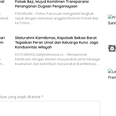
wat
Polsek Beji, Wujud Komitmen Transparansi
Penanganan Dugaan Penganiayaan
n
PASURUAN – Polres Pasuruan mengambil langkah
mbali
cepat dengan memutasi anggota Reskrim Polsek Beji
ke Polres…
ari
Silaturahmi Kamtibmas, Kapolsek Bekasi Barat
um
Tegaskan Peran Umat dan Keluarga Kunci Jaga
Kondusivitas Wilayah
KOTA BEKASI,dailyindonesia.co – Mempererat
i
kemitraan dengan elemen masyarakat serta menjaga
an…
keamanan dan ketertiban masyarakat (kamtibmas)…
Ruas yang wajib ditandai
*