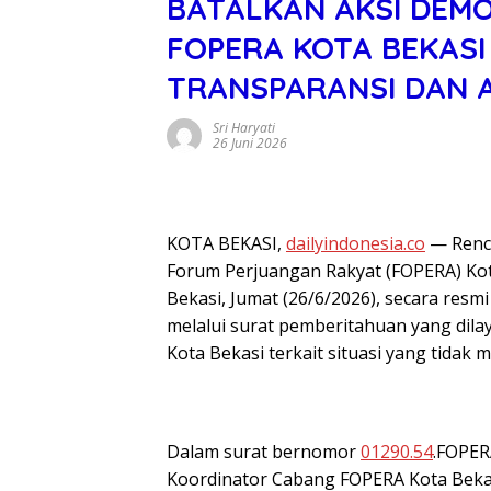
BATALKAN AKSI DEMO 
FOPERA KOTA BEKASI
TRANSPARANSI DAN 
Sri Haryati
26 Juni 2026
KOTA BEKASI,
dailyindonesia.co
— Renca
Forum Perjuangan Rakyat (FOPERA) Kota
Bekasi, Jumat (26/6/2026), secara resm
melalui surat pemberitahuan yang dila
Kota Bekasi terkait situasi yang tida
Dalam surat bernomor
01290.54
.FOPER
Koordinator Cabang FOPERA Kota Bekasi